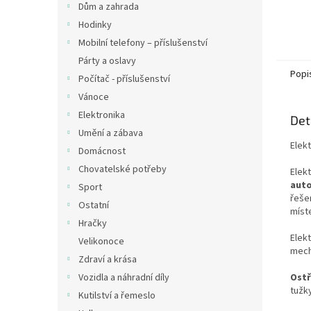
Dům a zahrada
Hodinky
Mobilní telefony – příslušenství
Párty a oslavy
Popi
Počítač - příslušenství
Vánoce
Elektronika
Det
Umění a zábava
Elekt
Domácnost
Chovatelské potřeby
Elekt
auto
Sport
řešen
Ostatní
míst
Hračky
Elekt
Velikonoce
mecha
Zdraví a krása
Ostř
Vozidla a náhradní díly
tužky
Kutilství a řemeslo