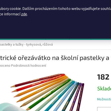
REGISTRACE
OBCHODNÍ PODMÍNKY
PODMÍNKY OCHRANY OSOBN
ubory cookie. Dalším procházením tohoto webu vyjadřujete souhl
íce informací
zde
.
HLEDAT
evy, zvýhodněné ceny, akce
Výprodej
Novinky
Napište 
pastelky a tužky - tyrkysová, růžová
trické ořezávátko na školní pastelky a
né
noceno
Podrobnosti hodnocení
ní
182
u
Měrná
Sklad
cena:
ek.
Možnosti