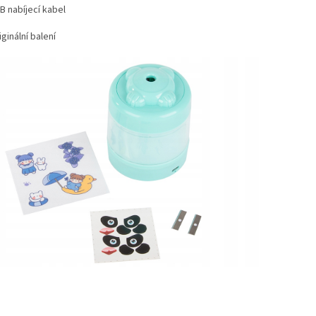
B nabíjecí kabel
iginální balení