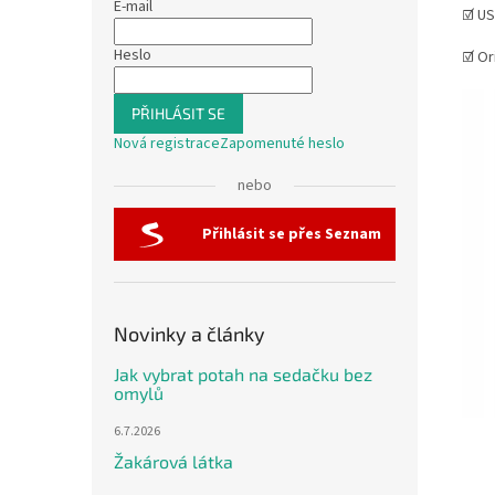
E-mail
☑️ US
Heslo
☑️ Or
PŘIHLÁSIT SE
Nová registrace
Zapomenuté heslo
nebo
Přihlásit se přes Seznam
Novinky a články
Jak vybrat potah na sedačku bez
omylů
6.7.2026
Žakárová látka