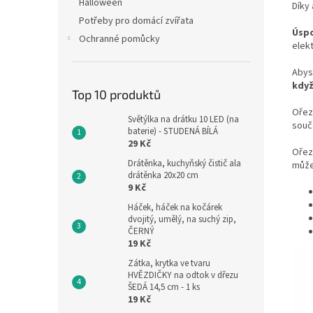
Halloween
Díky
Potřeby pro domácí zvířata
Úspo
Ochranné pomůcky
elek
Abys
když
Top 10 produktů
Ořez
Světýlka na drátku 10 LED (na
souč
baterie) - STUDENÁ BÍLÁ
29 Kč
Ořez
Drátěnka, kuchyňský čistič ala
může
drátěnka 20x20 cm
9 Kč
Háček, háček na kočárek
dvojitý, umělý, na suchý zip,
ČERNÝ
19 Kč
Zátka, krytka ve tvaru
HVĚZDIČKY na odtok v dřezu
ŠEDÁ 14,5 cm - 1 ks
19 Kč