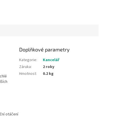
Doplňkové parametry
Kategorie
:
Kancelář
Záruka
:
2 roky
Hmotnost
:
0.2 kg
chlé
lších
ční otáčení