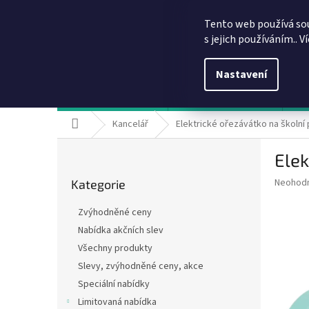
Přejít
info@dobirkov.cz
na
Tento web používá so
obsah
s jejich používáním.. V
Nastavení
Hodnocení obchodu
VÝHODY REGISTRACE
Sl
Domů
Kancelář
Elektrické ořezávátko na školní 
P
Elek
o
Přeskočit
s
Průměr
Neohod
Kategorie
kategorie
t
hodnoce
r
produkt
Zvýhodněné ceny
a
je
Nabídka akčních slev
0,0
n
z
Všechny produkty
n
5
í
Slevy, zvýhodněné ceny, akce
hvězdič
p
Speciální nabídky
a
Limitovaná nabídka