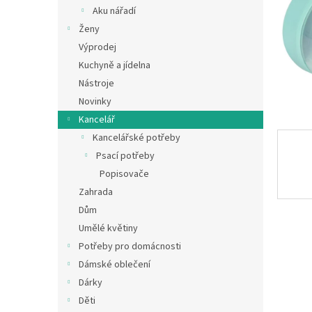
n
Aku nářadí
e
Ženy
l
Výprodej
Kuchyně a jídelna
Nástroje
Novinky
Kancelář
Kancelářské potřeby
Psací potřeby
Popisovače
Zahrada
Dům
Umělé květiny
Potřeby pro domácnosti
Dámské oblečení
Dárky
Děti