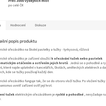
Přes 3000 výdejních míst
po celé ČR
s
Hodnocení
Diskuze
ailní popis produktu
rické ořezávátko na školní pastelky a tužky - tyrkysová, růžová
rické ořezávátko je zařízení sloužící
k ořezávání tužek nebo pastelek
matickým otáčením a ostřením jejich hrotů
. Jedná se o pohodlné a ry
í, které najde uplatnění v kancelářích, školách, uměleckých ateliérech a da
ech, kde se tužky používají každý den.
rické ořezávátko funguje tak, že se do otvoru vloží tužka. Po vložení tužky
nismus uvnitř zařízení ostří její hrot.
ení tužek
elektrickým ořezávátkem je
rychlé a pohodlné
, nevyžaduje ru
.