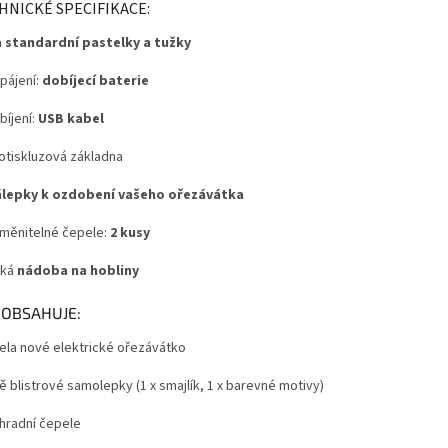
HNICKÉ SPECIFIKACE:
 standardní pastelky a tužky
pájení:
dobíjecí baterie
bíjení:
USB kabel
otiskluzová základna
lepky k ozdobení vašeho ořezávátka
měnitelné čepele:
2 kusy
lká
nádoba na hobliny
 OBSAHUJE:
cela nové elektrické ořezávátko
ě blistrové samolepky (1 x smajlík, 1 x barevné motivy)
áhradní čepele