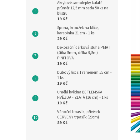
Akrylové samolepky kulaté
průměr 12,5 mm sada 50 ks na
blistru
19 Kč
Spona, kroužek na klíče,
karabinka 21 cm - 1 ks
29 Kč
Dekorační dárková stuha PMAT
(šířka 5mm, délka 9,5m) -
PINITOVÁ
19 Kč
Dubový list s 1 ramenem 55 cm -
1 ks
19 Kč
Umělá květina BETLÉMSKÁ
HVĚZDA - ZLATÁ (16 cm) - 1 ks
19 Kč
Vánoční trpaslík, přívěsek
ČERVENÝ trpaslík (20cm)
89 Kč