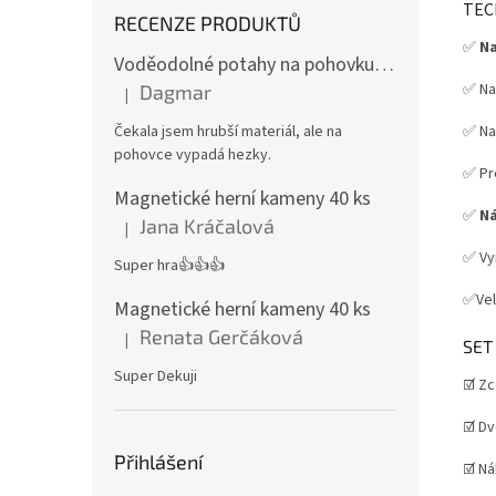
TEC
RECENZE PRODUKTŮ
✅
Na
Voděodolné potahy na pohovku se vzorem
✅ Na
Dagmar
|
Hodnocení produktu je 4 z 5 hvězdiček.
Čekala jsem hrubší materiál, ale na
✅ Na
pohovce vypadá hezky.
✅ Pr
Magnetické herní kameny 40 ks
✅
Ná
Jana Kráčalová
|
Hodnocení produktu je 5 z 5 hvězdiček.
✅ Vy
Super hra👍👍👍
✅Ve
Magnetické herní kameny 40 ks
Renata Gerčáková
|
Hodnocení produktu je 5 z 5 hvězdiček.
SET
Super Dekuji
☑️ Z
☑️ Dv
Přihlášení
☑️ N