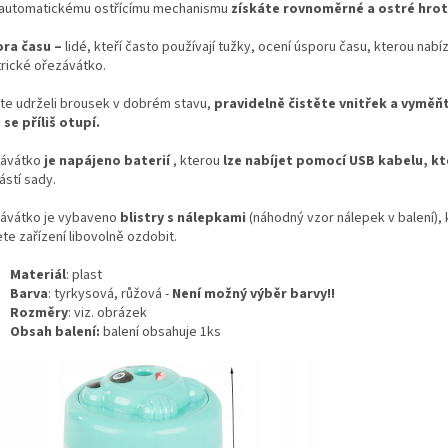
 automatickému ostřícímu mechanismu
získáte rovnoměrné a ostré hrot
ra času –
lidé, kteří často používají tužky, ocení úsporu času, kterou nabíz
trické ořezávátko.
te udrželi brousek v dobrém stavu,
pravidelně čistěte vnitřek a vyměň
 se příliš otupí.
ávátko
je napájeno baterií
, kterou
lze nabíjet pomocí USB kabelu, kt
ástí sady.
ávátko je vybaveno
blistry s nálepkami
(náhodný vzor nálepek v balení),
te zařízení libovolně ozdobit.
Materiál
: plast
Barva
: tyrkysová, růžová -
Není možný výběr barvy!!
Rozměry
: viz. obrázek
Obsah balení:
balení obsahuje 1ks