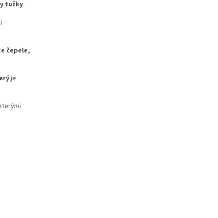
y tužky
.
í
te čepele,
erý
je
 kterými