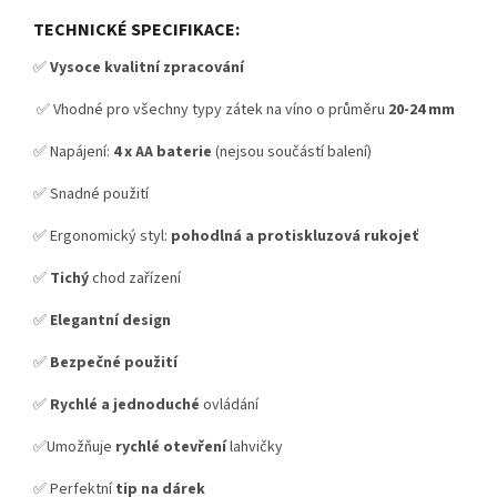
TECHNICKÉ SPECIFIKACE:
✅
Vysoce kvalitní zpracování
✅ Vhodné pro všechny typy zátek na víno o průměru
20-24 mm
✅ Napájení:
4 x AA baterie
(nejsou součástí balení)
✅ Snadné použití
✅ Ergonomický styl:
pohodlná a protiskluzová rukojeť
✅
Tichý
chod zařízení
✅
Elegantní design
✅
Bezpečné použití
✅
Rychlé a jednoduché
ovládání
✅Umožňuje
rychlé otevření
lahvičky
✅ Perfektní
tip na dárek