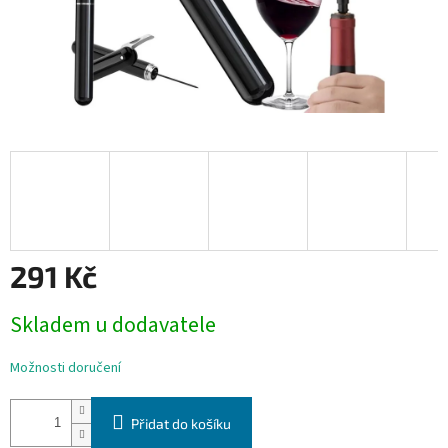
291 Kč
Měrná
Skladem u dodavatele
cena:
Možnosti doručení
Přidat do košíku