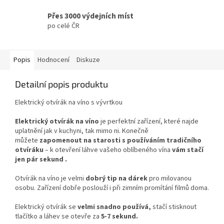
Přes 3000 výdejních míst
po celé ČR
Popis
Hodnocení
Diskuze
Detailní popis produktu
Elektrický otvírák na víno s vývrtkou
Elektrický otvírák na víno
je perfektní zařízení, které najde
uplatnění jak v kuchyni, tak mimo ni.
Konečně
můžete
zapomenout na starosti s používáním tradičního
otvíráku
– k otevření láhve vašeho oblíbeného vína
vám stačí
jen pár sekund .
Otvírák na víno je velmi
dobrý tip na dárek
pro milovanou
osobu. Zařízení dobře poslouží i při zimním promítání filmů doma.
Elektrický otvírák se
velmi snadno používá,
stačí stisknout
tlačítko a láhev se otevře za
5-7 sekund.