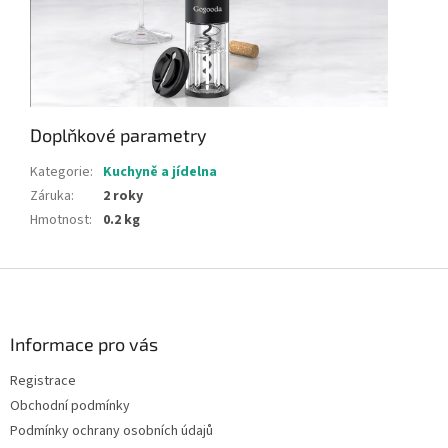
Doplňkové parametry
Kategorie
:
Kuchyně a jídelna
Záruka
:
2 roky
Hmotnost
:
0.2 kg
Z
á
p
a
Informace pro vás
t
Registrace
í
Obchodní podmínky
Podmínky ochrany osobních údajů