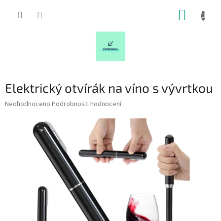
Přejít
NÁKUP
na
obsah
KOŠÍK
Elektrický otvírák na víno s vývrtkou
Průměrné
Neohodnoceno
Podrobnosti hodnocení
hodnocení
produktu
je
0,0
z
5
hvězdiček.