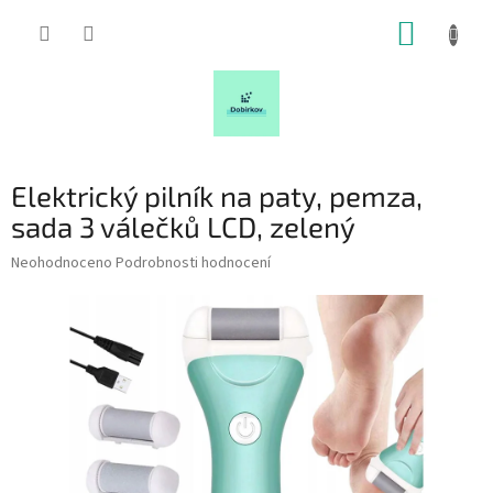
Přejít
NÁKUP
na
obsah
KOŠÍK
Elektrický pilník na paty, pemza,
sada 3 válečků LCD, zelený
Průměrné
Neohodnoceno
Podrobnosti hodnocení
hodnocení
produktu
je
0,0
z
5
hvězdiček.