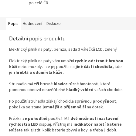
po celé ČR
Popis
Hodnocení
Diskuze
Detailní popis produktu
Elektrický pilník na paty, pemza, sada 3 válečků LCD, zelený
Elektrický pilník na paty vám umožní
rychle odstranit hrubou
kůži
nebo mozoly. Lze jej použít i na
jiné části chodidla,
kde
je
zhrublá a odumřelá kůže.
Struhadlo má
tři
brusné
hlavice
různé hmotnosti, které
pomohou obnovit neuvěřitelně
hladký vzhled
vašich chodidel.
Po použití struhadla získají chodidla správnou
prodyšnost
,
pokožka se stane
jemnější a příjemnější
na dotek.
Frézka
se pohodlně
používá. Má
dvě možnosti nastavení
rychlosti
a
LED
displej. Přístroj má
indikátor nabití baterie
.
Můžete tak zjistit, kolik baterie zbývá a kdy je třeba ji dobít.