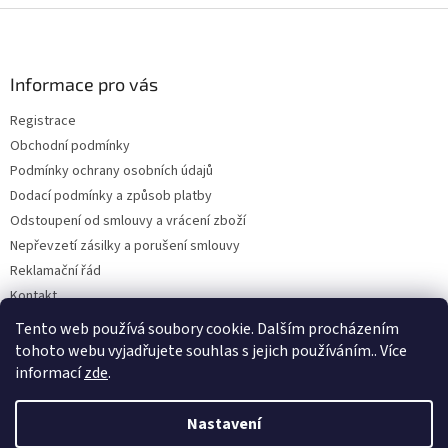
Z
á
p
a
Informace pro vás
t
Registrace
í
Obchodní podmínky
Podmínky ochrany osobních údajů
Dodací podmínky a způsob platby
Odstoupení od smlouvy a vrácení zboží
Nepřevzetí zásilky a porušení smlouvy
Reklamační řád
Kontakt
Napište nám
Tento web používá soubory cookie. Dalším procházením
tohoto webu vyjadřujete souhlas s jejich používáním.. Více
informací
zde
.
Vytvořil Shoptet
Nastavení