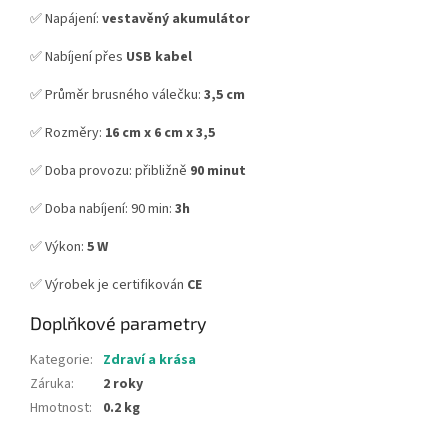
✅ Napájení:
vestavěný akumulátor
✅ Nabíjení přes
USB kabel
✅ Průměr brusného válečku:
3,5 cm
✅ Rozměry:
16 cm x 6 cm x 3,5
✅ Doba provozu: přibližně
90 minut
✅ Doba nabíjení: 90 min:
3h
✅ Výkon:
5 W
✅ Výrobek je certifikován
CE
Doplňkové parametry
Kategorie
:
Zdraví a krása
Záruka
:
2 roky
Hmotnost
:
0.2 kg