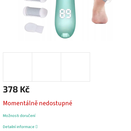
378 Kč
Měrná
Momentálně nedostupné
cena:
Možnosti doručení
Detailní informace