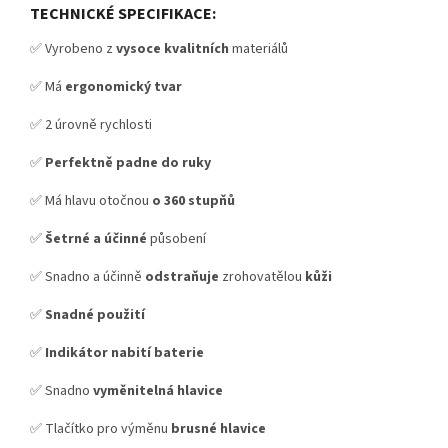
TECHNICKÉ SPECIFIKACE:
✅ Vyrobeno z
vysoce kvalitních
materiálů
✅ Má
ergonomický tvar
✅ 2 úrovně rychlosti
✅
Perfektně padne do ruky
✅ Má hlavu otočnou
o 360 stupňů
✅
Šetrné a účinné
působení
✅ Snadno a účinně
odstraňuje
zrohovatělou
kůži
✅
S
nadné použití
✅
Indikátor nabití baterie
✅ Snadno
vyměnitelná hlavice
✅ Tlačítko pro výměnu
brusné hlavice