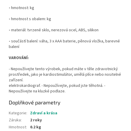
-
hmotnost: kg
-
hmotnost s obalem: kg
-
materiál: tvrzené sklo, nerezová ocel, ABS, silikon
-
součástí balení: váha, 3 x AAA baterie, pěnová vložka, barevné
balení
VAROVÁNÍ:
- Nepoužívejte tento výrobek, pokud máte v těle zdravotnický
prostředek, jako je kardiostimulátor, umělá plíce nebo nositelné
zařízení.
elektrokardiograf. - Nepoužívejte, pokud jste těhotná. -
Nepoužívejte na kluzké podlaze.
Doplňkové parametry
Kategorie
:
Zdraví a krása
Záruka
:
2 roky
Hmotnost
:
0.2 kg