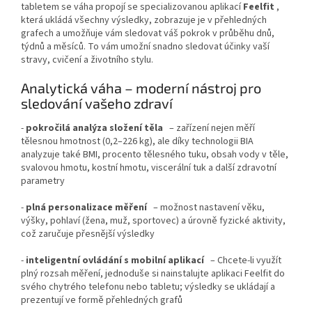
tabletem se váha propojí se specializovanou aplikací
Feelfit
,
která ukládá všechny výsledky, zobrazuje je v přehledných
grafech a umožňuje vám sledovat váš pokrok v průběhu dnů,
týdnů a měsíců. To vám umožní snadno sledovat účinky vaší
stravy, cvičení a životního stylu.
Analytická váha – moderní nástroj pro
sledování vašeho zdraví
-
pokročilá analýza složení těla
– zařízení nejen měří
tělesnou hmotnost (0,2–226 kg), ale díky technologii BIA
analyzuje také BMI, procento tělesného tuku, obsah vody v těle,
svalovou hmotu, kostní hmotu, viscerální tuk a další zdravotní
parametry
-
plná personalizace měření
– možnost nastavení věku,
výšky, pohlaví (žena, muž, sportovec) a úrovně fyzické aktivity,
což zaručuje přesnější výsledky
-
inteligentní ovládání s mobilní aplikací
– Chcete-li využít
plný rozsah měření, jednoduše si nainstalujte aplikaci Feelfit do
svého chytrého telefonu nebo tabletu; výsledky se ukládají a
prezentují ve formě přehledných grafů