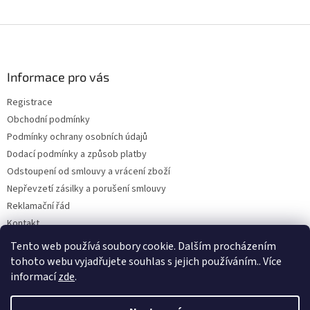
Z
á
p
a
Informace pro vás
t
Registrace
í
Obchodní podmínky
Podmínky ochrany osobních údajů
Dodací podmínky a způsob platby
Odstoupení od smlouvy a vrácení zboží
Nepřevzetí zásilky a porušení smlouvy
Reklamační řád
Kontakt
Napište nám
Tento web používá soubory cookie. Dalším procházením
tohoto webu vyjadřujete souhlas s jejich používáním.. Více
informací
zde
.
Vytvořil Shoptet