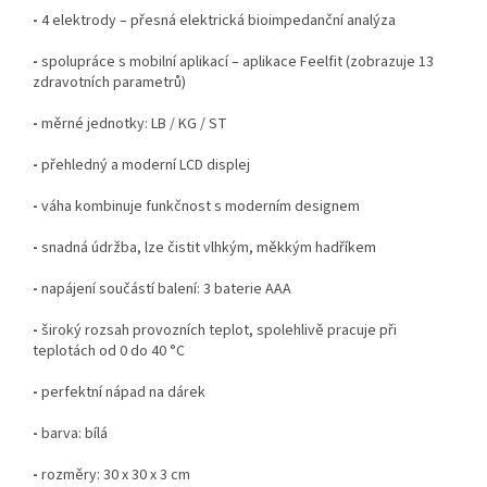
-
4 elektrody – přesná elektrická bioimpedanční analýza
-
spolupráce s mobilní aplikací – aplikace Feelfit (zobrazuje 13
zdravotních parametrů)
-
měrné jednotky: LB / KG / ST
-
přehledný a moderní LCD displej
-
váha kombinuje funkčnost s moderním designem
-
snadná údržba, lze čistit vlhkým, měkkým hadříkem
-
napájení součástí balení: 3 baterie AAA
-
široký rozsah provozních teplot, spolehlivě pracuje při
teplotách od 0 do 40 °C
-
perfektní nápad na dárek
-
barva: bílá
-
rozměry: 30 x 30 x 3 cm