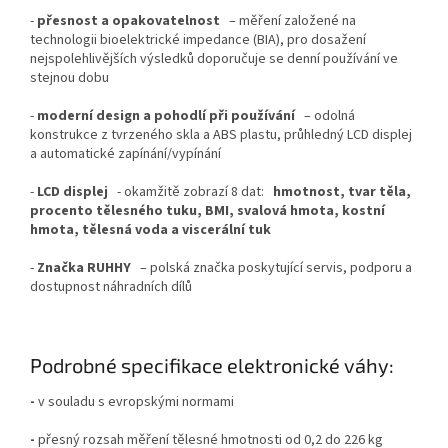
-
přesnost a opakovatelnost
– měření založené na
technologii bioelektrické impedance (BIA), pro dosažení
nejspolehlivějších výsledků doporučuje se denní používání ve
stejnou dobu
-
moderní design a pohodlí při používání
– odolná
konstrukce z tvrzeného skla a ABS plastu, průhledný LCD displej
a automatické zapínání/vypínání
-
LCD displej
- okamžitě zobrazí 8 dat:
hmotnost, tvar těla,
procento tělesného tuku, BMI, svalová hmota, kostní
hmota, tělesná voda a viscerální tuk
-
Značka RUHHY
– polská značka poskytující servis, podporu a
dostupnost náhradních dílů
Podrobné specifikace elektronické váhy:
-
v souladu s evropskými normami
-
přesný rozsah měření tělesné hmotnosti od 0,2 do 226 kg