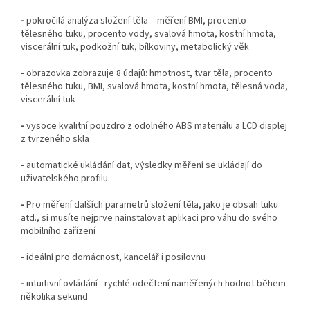
-
pokročilá analýza složení těla – měření BMI, procento
tělesného tuku, procento vody, svalová hmota, kostní hmota,
viscerální tuk, podkožní tuk, bílkoviny, metabolický věk
-
obrazovka zobrazuje 8 údajů: hmotnost, tvar těla, procento
tělesného tuku, BMI, svalová hmota, kostní hmota, tělesná voda,
viscerální tuk
-
vysoce kvalitní pouzdro z odolného ABS materiálu a LCD displej
z tvrzeného skla
-
automatické ukládání dat, výsledky měření se ukládají do
uživatelského profilu
-
Pro měření dalších parametrů složení těla, jako je obsah tuku
atd., si musíte nejprve nainstalovat aplikaci pro váhu do svého
mobilního zařízení
-
ideální pro domácnost, kancelář i posilovnu
-
intuitivní ovládání - rychlé odečtení naměřených hodnot během
několika sekund