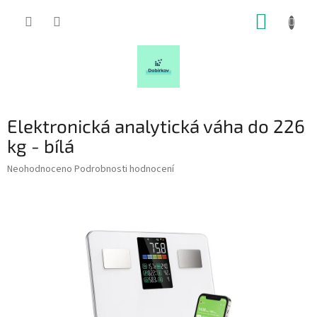
Přejít
NÁKUP
na
obsah
KOŠÍK
Elektronická analytická váha do 226
kg - bílá
Průměrné
Neohodnoceno
Podrobnosti hodnocení
hodnocení
produktu
je
0,0
z
5
hvězdiček.