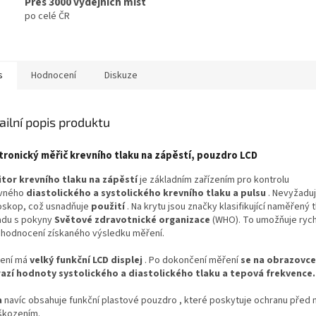
Přes 3000 výdejních míst
po celé ČR
s
Hodnocení
Diskuze
ailní popis produktu
tronický měřič krevního tlaku na zápěstí, pouzdro LCD
tor krevního tlaku na zápěstí
je základním zařízením pro kontrolu
vného
diastolického a systolického krevního tlaku a pulsu
. Nevyžadu
oskop, což usnadňuje
použití
. Na krytu jsou značky klasifikující naměřený t
adu s pokyny
Světové zdravotnické organizace
(WHO). To umožňuje rych
hodnocení získaného výsledku měření.
zení má
velký funkční LCD displej
. Po dokončení měření
se na obrazovc
azí hodnoty systolického a diastolického tlaku a tepová frekvence.
a
navíc obsahuje funkční plastové pouzdro , které poskytuje ochranu před 
škozením.