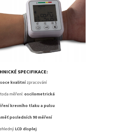
HNICKÉ SPECIFIKACE:
soce kvalitní
zpracování
oda měření:
oscilometrická
ření krevního tlaku a pulsu
měť posledních 90 měření
ehledný
LCD displej