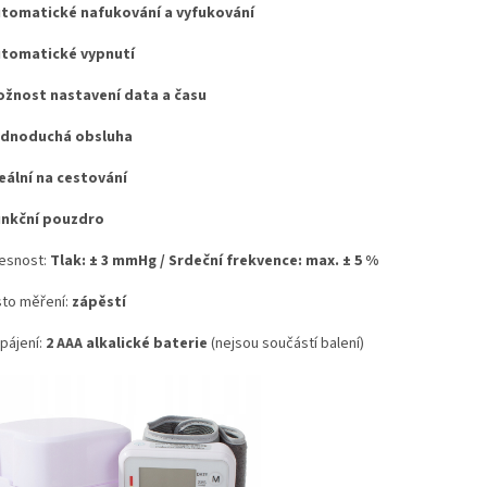
tomatické nafukování a vyfukování
tomatické vypnutí
žnost nastavení data a času
ednoduchá obsluha
eální na cestování
nkční pouzdro
esnost:
Tlak: ± 3 mmHg / Srdeční frekvence: max. ± 5 %
to měření:
zápěstí
pájení:
2 AAA alkalické baterie
(nejsou součástí balení)