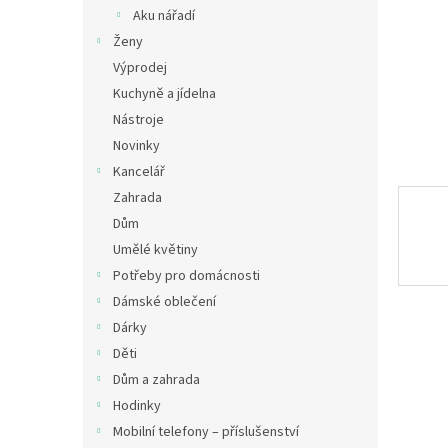
n
Aku nářadí
e
Ženy
l
Výprodej
Kuchyně a jídelna
Nástroje
Novinky
Kancelář
Zahrada
Dům
Umělé květiny
Potřeby pro domácnosti
Dámské oblečení
Dárky
Děti
Dům a zahrada
Hodinky
Mobilní telefony – příslušenství