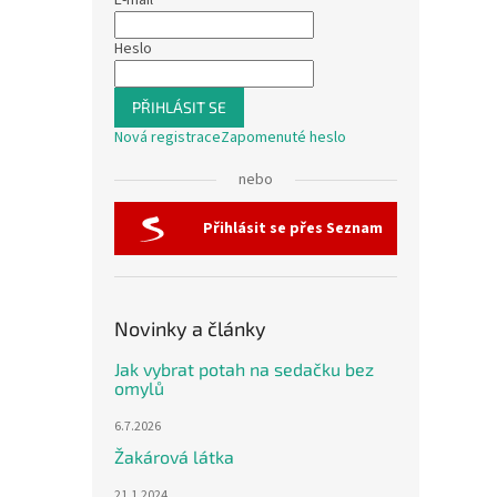
E-mail
Heslo
PŘIHLÁSIT SE
Nová registrace
Zapomenuté heslo
nebo
Přihlásit se přes Seznam
Novinky a články
Jak vybrat potah na sedačku bez
omylů
6.7.2026
Žakárová látka
21.1.2024