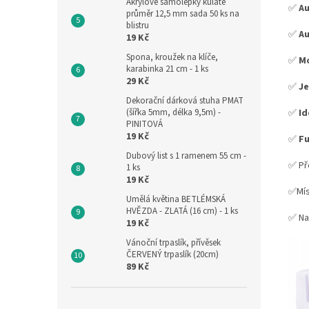
Akrylové samolepky kulaté
✅
Au
průměr 12,5 mm sada 50 ks na
blistru
✅
Au
19 Kč
Spona, kroužek na klíče,
✅
Mo
karabinka 21 cm - 1 ks
29 Kč
✅
J
Dekorační dárková stuha PMAT
✅
Id
(šířka 5mm, délka 9,5m) -
PINITOVÁ
19 Kč
✅
Fu
Dubový list s 1 ramenem 55 cm -
✅ Př
1 ks
19 Kč
✅Mís
Umělá květina BETLÉMSKÁ
HVĚZDA - ZLATÁ (16 cm) - 1 ks
✅ Na
19 Kč
Vánoční trpaslík, přívěsek
ČERVENÝ trpaslík (20cm)
89 Kč