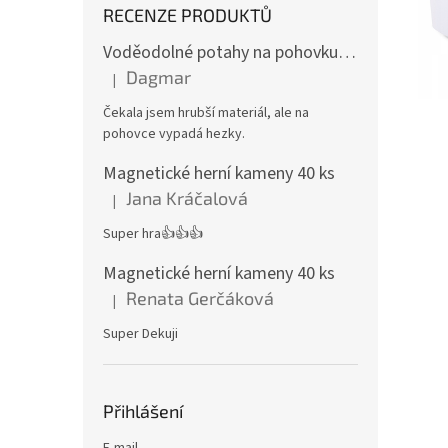
RECENZE PRODUKTŮ
Voděodolné potahy na pohovku se vzorem
Dagmar
|
Hodnocení produktu je 4 z 5 hvězdiček.
Čekala jsem hrubší materiál, ale na
pohovce vypadá hezky.
Magnetické herní kameny 40 ks
Jana Kráčalová
|
Hodnocení produktu je 5 z 5 hvězdiček.
Super hra👍👍👍
Magnetické herní kameny 40 ks
Renata Gerčáková
|
Hodnocení produktu je 5 z 5 hvězdiček.
Super Dekuji
Přihlášení