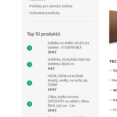
Potřeby pro domácí zvířata
Ochranné pomůcky
Top 10 produktů
Světýlka na drátku 10 LED (na
baterie) - STUDENÁ BÍLÁ
29 Kč
Drátěnka, kuchyňský čistič ala
TEC
drátěnka 20x20 cm
9 Kč
✅
Vy
Háček, háček na kočárek
✅Met
dvojitý, umělý, na suchý zip,
ČERNÝ
19 Kč
✅
Mě
Zátka, krytka ve tvaru
✅
Pa
HVĚZDIČKY na odtok v dřezu
ŠEDÁ 14,5 cm - 1 ks
✅ Př
19 Kč