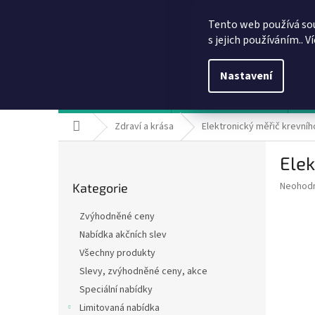
Přejít
info@dobirkov.cz
na
Tento web používá so
obsah
s jejich používáním.. V
Nastavení
Hodnocení obchodu
VÝHODY REGISTRACE
Sl
Domů
Zdraví a krása
Elektronický měřič krevníh
P
Elek
o
Přeskočit
s
Průměr
Neohod
Kategorie
kategorie
t
hodnoce
r
produkt
Zvýhodněné ceny
a
je
Nabídka akčních slev
0,0
n
z
Všechny produkty
n
5
í
Slevy, zvýhodněné ceny, akce
hvězdič
p
Speciální nabídky
a
Limitovaná nabídka