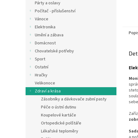
Párty a oslavy
Počítač - příslušenství
Vánoce
Elektronika
Popi
Umění a zábava
Domácnost
Chovatelské potřeby
Det
Sport
Ostatní
Elek
Hračky
Moni
Velikonoce
sprá
stet
Zdraví a krása
soul
Zásobníky a dávkovače zubní pasty
sebe
Péče o ústní dutinu
Zaří
Koupelové kartáče
zobr
Ortopedické polštáře
Sad
Lékařské teploměry
a po