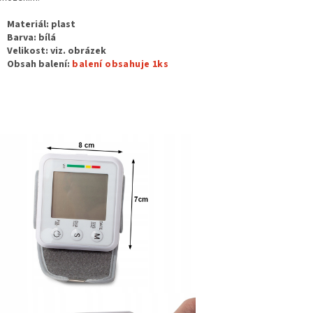
Materiál: plast
Barva: bílá
Velikost: viz. obrázek
Obsah balení:
balení obsahuje 1ks