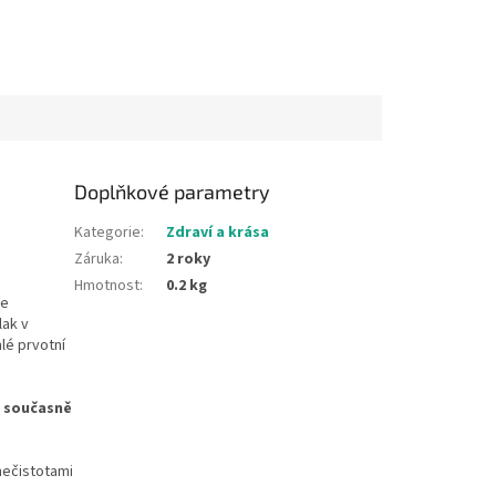
Doplňkové parametry
Kategorie
:
Zdraví a krása
Záruka
:
2 roky
Hmotnost
:
0.2 kg
je
lak v
lé prvotní
e současně
nečistotami