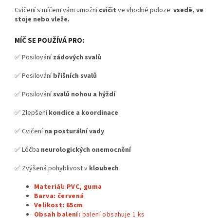
Cvičení s míčem vám umožní
cvičit
ve vhodné poloze:
vsedě, ve
stoje nebo vleže.
MÍČ SE POUŽÍVÁ PRO:
✅ Posilování
zádových svalů
✅ Posilování
břišních svalů
✅ Posilování
svalů nohou a hýždí
✅ Zlepšení
kondice a koordinace
✅ Cvičení
na posturální vady
✅ Léčba
neurologických onemocnění
✅ Zvýšená pohyblivost v
kloubech
Materiál: PVC, guma
Barva: červená
Velikost: 65cm
Obsah balení:
balení obsahuje 1
ks