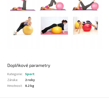
Doplňkové parametry
Kategorie
:
Sport
Záruka
:
2 roky
Hmotnost
:
0.2 kg
Z
á