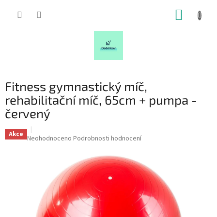
Přejít
NÁKUP
na
obsah
KOŠÍK
Fitness gymnastický míč,
rehabilitační míč, 65cm + pumpa -
červený
Akce
Průměrné
Neohodnoceno
Podrobnosti hodnocení
hodnocení
produktu
je
0,0
z
5
hvězdiček.