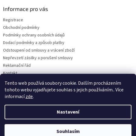
p
a
Informace pro vás
t
Registrace
í
Obchodní podmínky
Podmínky ochrany osobních údajů
Dodací podmínky a způsob platby
Odstoupení od smlouvy a vrácení zboží
Nepřevzetí zásilky a porušení smlouvy
Reklamační řád
Kontakt
Napište nám
Tento web používá soubory cookie. Dalším procházením
tohoto webu vyjadřujete souhlas s jejich používáním.. Více
informací
zde
.
Vytvořil Shoptet
Nastavení
Copyright 2026
Dobirkov.cz
. Všechna práva vyhrazena.
Upravit
Souhlasím
nastavení cookies