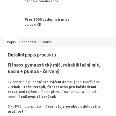
nepoškozeného zboží
Přes 3000 výdejních míst
po celé ČR
Popis
Hodnocení
Diskuze
Detailní popis produktu
Fitness gymnastický míč, rehabilitační míč,
65cm + pumpa - červený
Cvičební míč je ideální
pro cvičení doma
i jinde. Používá se
v
rehabilitační terapii, fitness
nebo
pro každodenní
rozvojová cvičení
. Působí příznivě na postavu a kondici a
pomáhá
snižovat tělesný tuk
.
Díky PVC materiálu se míč
vyznačuje vysokou odolností a
pružností.