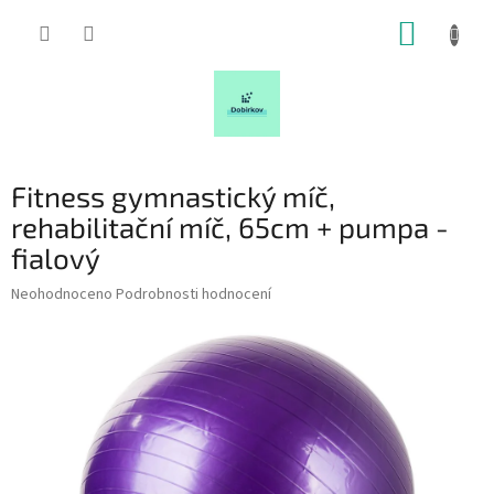
Přejít
NÁKUP
na
obsah
KOŠÍK
Fitness gymnastický míč,
rehabilitační míč, 65cm + pumpa -
fialový
Průměrné
Neohodnoceno
Podrobnosti hodnocení
hodnocení
produktu
je
0,0
z
5
hvězdiček.