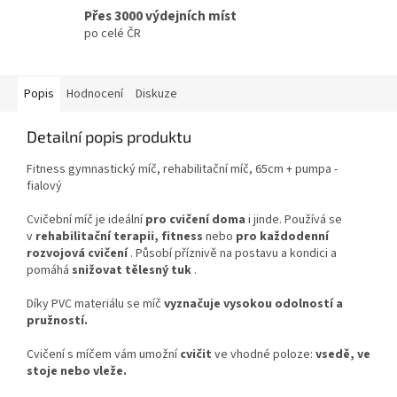
Přes 3000 výdejních míst
po celé ČR
Popis
Hodnocení
Diskuze
Detailní popis produktu
Fitness gymnastický míč, rehabilitační míč, 65cm + pumpa -
fialový
Cvičební míč je ideální
pro cvičení doma
i jinde. Používá se
v
rehabilitační terapii, fitness
nebo
pro každodenní
rozvojová cvičení
. Působí příznivě na postavu a kondici a
pomáhá
snižovat tělesný tuk
.
Díky PVC materiálu se míč
vyznačuje vysokou odolností a
pružností.
Cvičení s míčem vám umožní
cvičit
ve vhodné poloze:
vsedě, ve
stoje nebo vleže.