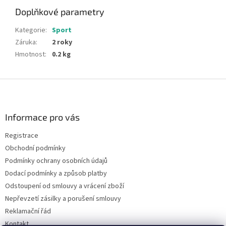
Doplňkové parametry
Kategorie
:
Sport
Záruka
:
2 roky
Hmotnost
:
0.2 kg
Z
á
p
a
Informace pro vás
t
Registrace
í
Obchodní podmínky
Podmínky ochrany osobních údajů
Dodací podmínky a způsob platby
Odstoupení od smlouvy a vrácení zboží
Nepřevzetí zásilky a porušení smlouvy
Reklamační řád
Kontakt