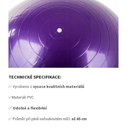
TECHNICKÉ SPECIFIKACE:
✅ Vyrobeno z
vysoce kvalitních materiálů
✅Materiál: PVC
✅
Odolné a flexibilní
✅ Průměr při plně nafouknutém míči:
až 65 cm