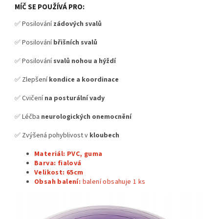
MÍČ SE POUŽÍVÁ PRO:
✅ Posilování
zádových svalů
✅ Posilování
břišních svalů
✅ Posilování
svalů nohou a hýždí
✅ Zlepšení
kondice a koordinace
✅ Cvičení
na posturální vady
✅ Léčba
neurologických onemocnění
✅ Zvýšená pohyblivost v
kloubech
Materiál: PVC, guma
Barva: fialová
Velikost: 65cm
Obsah balení:
balení obsahuje 1
ks