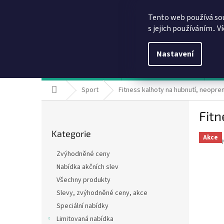
Přejít
info@dobirkov.cz
na
Tento web používá so
obsah
s jejich používáním.. V
Nastavení
Hodnocení obchodu
VÝHODY REGISTRACE
Sl
Domů
Sport
Fitness kalhoty na hubnutí, neopren
P
Fitn
o
Přeskočit
s
Kategorie
kategorie
t
Akce
r
Zvýhodněné ceny
a
Nabídka akčních slev
n
Všechny produkty
n
í
Slevy, zvýhodněné ceny, akce
p
Speciální nabídky
a
Limitovaná nabídka