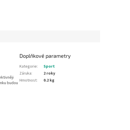
Doplňkové parametry
Kategorie
:
Sport
Záruka
:
2 roky
ktivněji
Hmotnost
:
0.2 kg
inku budou