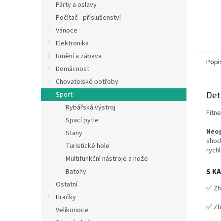
Párty a oslavy
Počítač - příslušenství
Vánoce
Elektronika
Umění a zábava
Popi
Domácnost
Chovatelské potřeby
Det
Sport
Rybářská výstroj
Fitne
Spací pytle
Neo
Stany
shod
Turistické hole
rychl
Multifunkční nástroje a nože
S K
Batohy
Ostatní
✅ Zh
Hračky
✅ Zb
Velikonoce