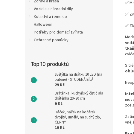
Zdraví a krása
✅ Ma
Vozidla a náhradní díly
✅ Zv
Kutilství a řemeslo
Halloween
✅ Zl
Potřeby pro domácí zvířata
Mode
Ochranné pomůcky
vnit
tkáň
cvič
Top 10 produktů
S tr
oble
Světýlka na drátku 10 LED (na
baterie) - STUDENÁ BÍLÁ
Neopr
29 Kč
Drátěnka, kuchyňský čistič ala
Inte
drátěnka 20x20 cm
inova
9 Kč
zcela
Háček, háček na kočárek
Zatím
dvojitý, umělý, na suchý zip,
vněj
ČERNÝ
19 Kč
Pro 