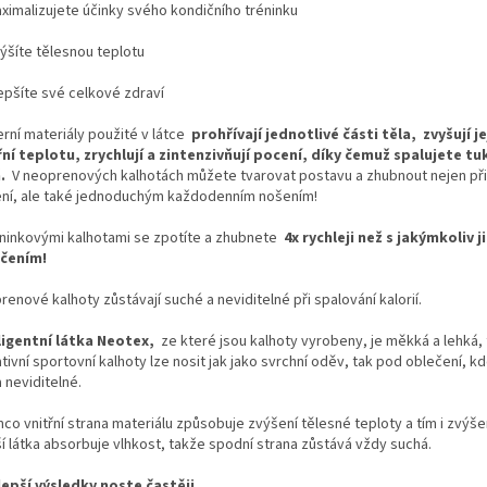
ximalizujete účinky svého kondičního tréninku
ýšíte tělesnou teplotu
epšíte své celkové zdraví
rní materiály použité v látce
prohřívají jednotlivé části těla,
zvyšují je
řní teplotu, zrychlují a zintenzivňují pocení, díky čemuž spalujete t
.
V neoprenových kalhotách můžete tvarovat postavu a zhubnout nejen při 
ení, ale také jednoduchým každodenním nošením!
éninkovými kalhotami se zpotíte a zhubnete
4x rychleji než s jakýmkoliv 
čením!
enové kalhoty zůstávají suché a neviditelné při spalování kalorií.
ligentní látka Neotex,
ze které jsou kalhoty vyrobeny, je měkká a lehká, 
tivní sportovní kalhoty lze nosit jak jako svrchní oděv, tak pod oblečení, 
 neviditelné.
co vnitřní strana materiálu způsobuje zvýšení tělesné teploty a tím i zvýš
ší látka absorbuje vlhkost, takže spodní strana zůstává vždy suchá.
lepší výsledky noste častěji.