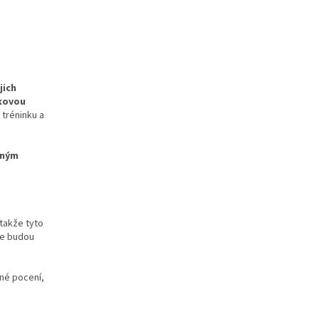
jich
ukovou
tréninku a
jiným
takže tyto
kde budou
ené pocení,