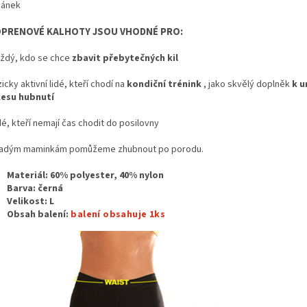
ánek
PRENOVÉ KALHOTY JSOU VHODNÉ PRO:
ždý, kdo se chce
zbavit přebytečných kil
cky aktivní lidé, kteří chodí na
kondiční trénink
, jako skvělý doplněk
k u
esu hubnutí
é, kteří nemají čas chodit do posilovny
adým maminkám pomůžeme zhubnout po porodu.
Materiál:
60% polyester, 40% nylon
Barva: černá
Velikost: L
Obsah balení:
balení obsahuje 1ks