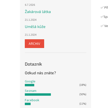
6.7.2026
✅ Př
Žakárová látka
✅Spa
21.1.2024
✅ Ve
Umělá kůže
21.1.2024
ARCHIV
Dotazník
Odkud nás znáte?
Google
(18%)
Seznam
(50%)
Facebook
(11%)