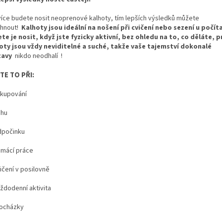
více budete nosit neoprenové kalhoty, tím lepších výsledků můžete
hnout!
Kalhoty jsou ideální na nošení při cvičení nebo sezení u počít
te je nosit, když jste fyzicky aktivní, bez ohledu na to, co děláte, 
oty jsou vždy neviditelné a suché, takže
vaše tajemství dokonalé
tavy
nikdo neodhalí !
TE TO PŘI:
kupování
hu
počinku
mácí práce
ičení v posilovně
ždodenní aktivita
ocházky