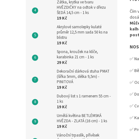
Zátka, krytka ve tvaru
HVĚZDIČKY na odtok v dřezu
Čím 
ŠEDÁ 14,5 cm - 1 ks
dosá
19 Kč
Může
Akrylové samolepky kulaté
kalh
průměr 12,5 mm sada 50 ks na
pos
blistru
19 Kč
NOS
Spona, kroužek na klíče,
karabinka 21 cm - 1 ks
✅ Na
29 Kč
✅ Bě
Dekorační dárková stuha PMAT
(šířka 5mm, délka 9,5m) -
PINITOVÁ
✅ Od
19 Kč
✅ Do
Dubový list s 1 ramenem 55 cm -
1 ks
✅ Cv
19 Kč
Umělá květina BETLÉMSKÁ
✅ Ka
HVĚZDA - ZLATÁ (16 cm) - 1 ks
19 Kč
✅ Pr
Vánoční trpaslík, přívěsek