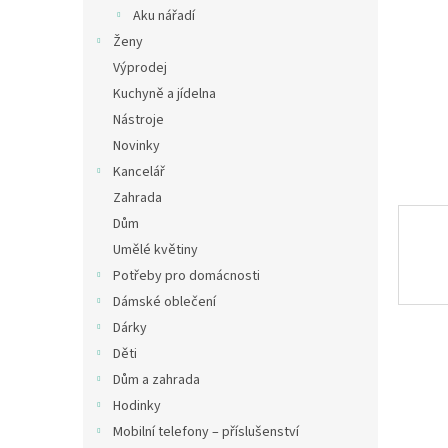
n
Aku nářadí
e
Ženy
l
Výprodej
Kuchyně a jídelna
Nástroje
Novinky
Kancelář
Zahrada
Dům
Umělé květiny
Potřeby pro domácnosti
Dámské oblečení
Dárky
Děti
Dům a zahrada
Hodinky
Mobilní telefony – příslušenství