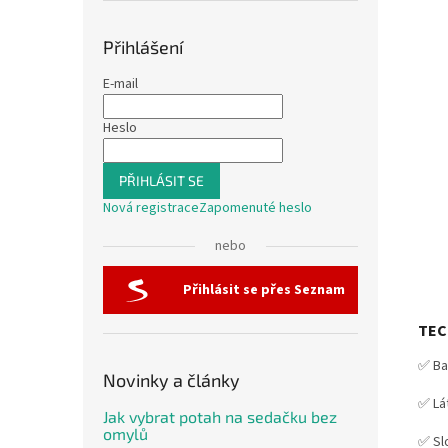
Přihlášení
E-mail
Heslo
PŘIHLÁSIT SE
Nová registrace
Zapomenuté heslo
nebo
Přihlásit se přes Seznam
TEC
✅ Ba
Novinky a články
✅ Lá
Jak vybrat potah na sedačku bez
omylů
✅ Sl