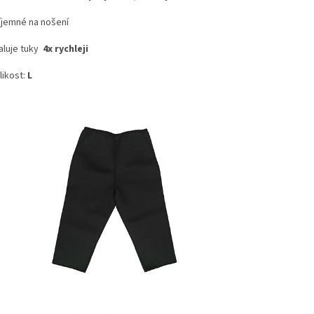
íjemné na nošení
luje tuky
4x rychleji
likost:
L