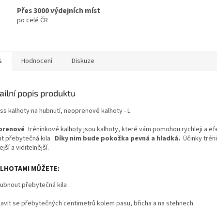
Přes 3000 výdejních míst
po celé ČR
s
Hodnocení
Diskuze
ailní popis produktu
ss kalhoty na hubnutí, neoprenové kalhoty - L
prenové
tréninkové kalhoty jsou kalhoty, které vám pomohou rychleji a efe
it přebytečná kila.
Díky nim bude pokožka pevná a hladká.
Účinky trén
ejší a viditelnější.
ALHOTAMI MŮŽETE:
ubnout přebytečná kila
avit se přebytečných centimetrů kolem pasu, břicha a na stehnech