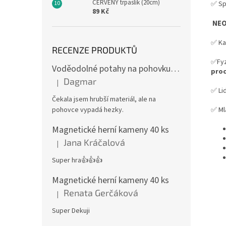
ČERVENÝ trpaslík (20cm)
✅ Sp
89 Kč
NEO
✅ Ka
RECENZE PRODUKTŮ
✅Fyzi
Voděodolné potahy na pohovku se vzorem
proc
Dagmar
|
Hodnocení produktu je 4 z 5 hvězdiček.
✅ Lid
Čekala jsem hrubší materiál, ale na
pohovce vypadá hezky.
✅ Ml
Magnetické herní kameny 40 ks
Jana Kráčalová
|
Hodnocení produktu je 5 z 5 hvězdiček.
Super hra👍👍👍
Magnetické herní kameny 40 ks
Renata Gerčáková
|
Hodnocení produktu je 5 z 5 hvězdiček.
Super Dekuji