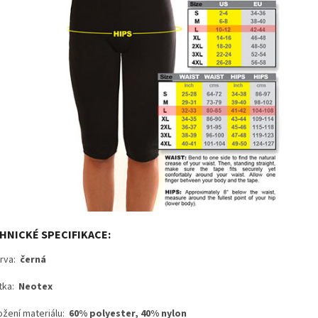
HNICKÉ SPECIFIKACE:
rva:
černá
tka:
Neotex
ožení materiálu:
60% polyester, 40% nylon