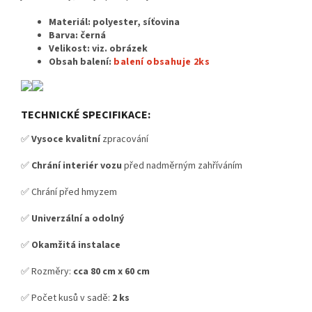
Materiál: polyester, síťovina
Barva: černá
Velikost: viz. obrázek
Obsah balení:
balení obsahuje 2ks
TECHNICKÉ SPECIFIKACE:
✅
Vysoce kvalitní
zpracování
✅
Chrání interiér vozu
před nadměrným zahříváním
✅ Chrání před hmyzem
✅
Univerzální a odolný
✅
Okamžitá instalace
✅ Rozměry:
cca 80 cm x 60 cm
✅ Počet kusů v sadě:
2 ks