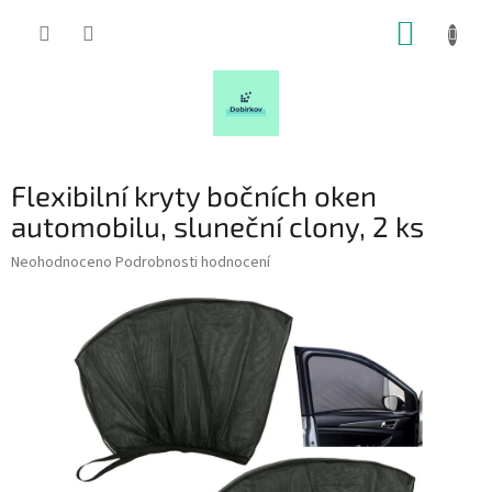
Přejít
NÁKUP
na
obsah
KOŠÍK
Flexibilní kryty bočních oken
automobilu, sluneční clony, 2 ks
Průměrné
Neohodnoceno
Podrobnosti hodnocení
hodnocení
produktu
je
0,0
z
5
hvězdiček.