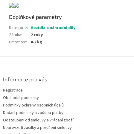
Doplňkové parametry
Kategorie
:
Vozidla a náhradní díly
Záruka
:
2 roky
Hmotnost
:
0.2 kg
Z
á
p
a
Informace pro vás
t
Registrace
í
Obchodní podmínky
Podmínky ochrany osobních údajů
Dodací podmínky a způsob platby
Odstoupení od smlouvy a vrácení zboží
Nepřevzetí zásilky a porušení smlouvy