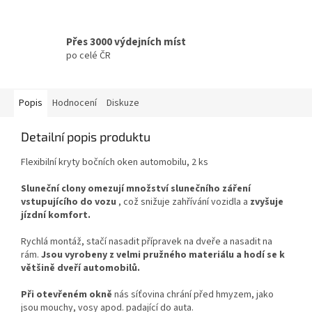
Přes 3000 výdejních míst
po celé ČR
Popis
Hodnocení
Diskuze
Detailní popis produktu
Flexibilní kryty bočních oken automobilu, 2 ks
Sluneční clony
omezují množství slunečního záření
vstupujícího do vozu
, což snižuje zahřívání vozidla a
zvyšuje
jízdní komfort.
Rychlá montáž, stačí nasadit přípravek na dveře a nasadit na
rám.
Jsou vyrobeny z velmi pružného materiálu a hodí se k
většině dveří automobilů.
Při otevřeném okně
nás síťovina chrání před hmyzem, jako
jsou mouchy, vosy apod. padající do auta.