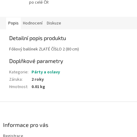
po celé ČR
Popis
Hodnocení
Diskuze
Detailní popis produktu
Fóliový balónek ZLATÉ ČÍSLO 2 (80 cm)
Doplňkové parametry
Kategorie
:
Párty a oslavy
Záruka
:
2 roky
Hmotnost
:
0.01 kg
Z
á
p
a
Informace pro vás
t
Registrace