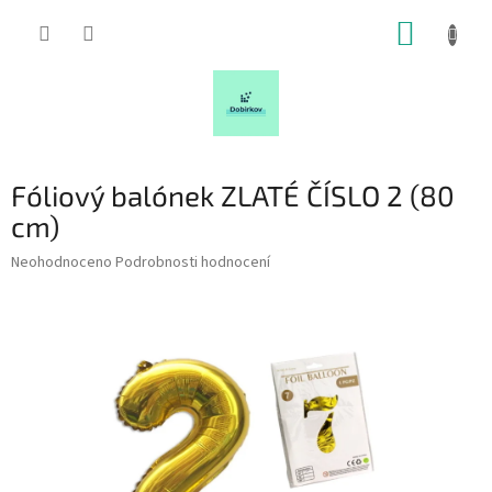
Přejít
NÁKUP
na
obsah
KOŠÍK
Fóliový balónek ZLATÉ ČÍSLO 2 (80
cm)
Průměrné
Neohodnoceno
Podrobnosti hodnocení
hodnocení
produktu
je
0,0
z
5
hvězdiček.