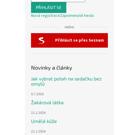
PŘIHLÁSIT SE
Nová registrace
Zapomenuté heslo
nebo
Přihlásit se přes Seznam
Novinky a články
Jak vybrat potah na sedačku bez
omylů
6.7.2026
Žakárová látka
21.1.2024
Umělá kůže
21.1.2024