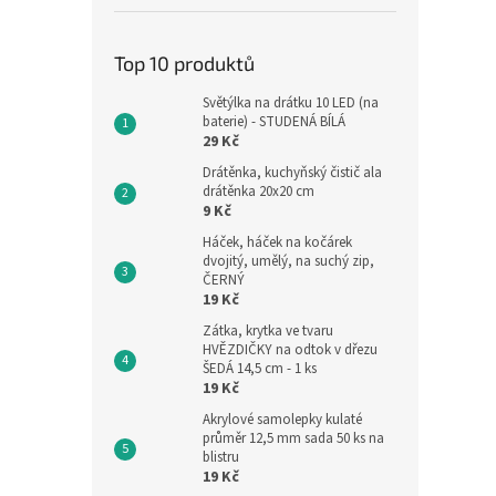
Top 10 produktů
Světýlka na drátku 10 LED (na
baterie) - STUDENÁ BÍLÁ
29 Kč
Drátěnka, kuchyňský čistič ala
drátěnka 20x20 cm
9 Kč
Háček, háček na kočárek
dvojitý, umělý, na suchý zip,
ČERNÝ
19 Kč
Zátka, krytka ve tvaru
HVĚZDIČKY na odtok v dřezu
ŠEDÁ 14,5 cm - 1 ks
19 Kč
Akrylové samolepky kulaté
průměr 12,5 mm sada 50 ks na
blistru
19 Kč