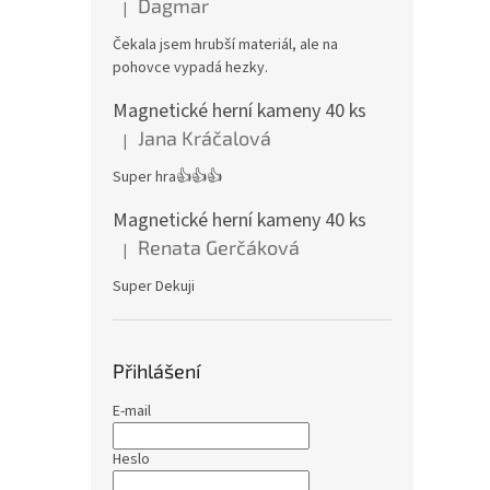
Dagmar
|
Hodnocení produktu je 4 z 5 hvězdiček.
Čekala jsem hrubší materiál, ale na
pohovce vypadá hezky.
Magnetické herní kameny 40 ks
Jana Kráčalová
|
Hodnocení produktu je 5 z 5 hvězdiček.
Super hra👍👍👍
Magnetické herní kameny 40 ks
Renata Gerčáková
|
Hodnocení produktu je 5 z 5 hvězdiček.
Super Dekuji
Přihlášení
E-mail
Heslo