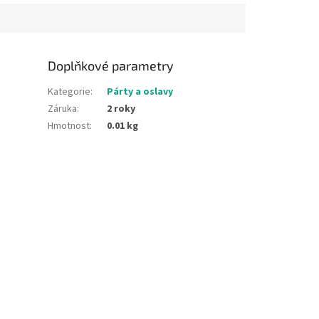
Doplňkové parametry
Kategorie
:
Párty a oslavy
Záruka
:
2 roky
Hmotnost
:
0.01 kg