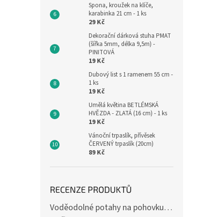
Spona, kroužek na klíče,
karabinka 21 cm - 1 ks
29 Kč
Dekorační dárková stuha PMAT
(šířka 5mm, délka 9,5m) -
PINITOVÁ
19 Kč
Dubový list s 1 ramenem 55 cm -
1 ks
19 Kč
Umělá květina BETLÉMSKÁ
HVĚZDA - ZLATÁ (16 cm) - 1 ks
19 Kč
Vánoční trpaslík, přívěsek
ČERVENÝ trpaslík (20cm)
89 Kč
RECENZE PRODUKTŮ
Voděodolné potahy na pohovku se vzorem