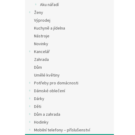
n
Aku nářadí
e
Ženy
l
Výprodej
Kuchyně a jídelna
Nástroje
Novinky
Kancelář
Zahrada
Dům
Umělé květiny
Potřeby pro domácnosti
Dámské oblečení
Dárky
Děti
Dům a zahrada
Hodinky
Mobilní telefony – příslušenství