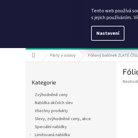
Přejít
info@dobirkov.cz
na
Tento web používá so
obsah
s jejich používáním.. V
Nastavení
Hodnocení obchodu
VÝHODY REGISTRACE
Sl
Domů
Párty a oslavy
Fóliový balónek ZLATÉ ČÍSL
P
Fóli
o
Přeskočit
s
Průměr
Neohod
Kategorie
kategorie
t
hodnoce
r
produkt
Zvýhodněné ceny
a
je
Nabídka akčních slev
0,0
n
z
Všechny produkty
n
5
í
Slevy, zvýhodněné ceny, akce
hvězdič
p
Speciální nabídky
a
Limitovaná nabídka