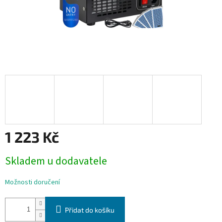
1 223 Kč
Měrná
Skladem u dodavatele
cena:
Možnosti doručení
Přidat do košíku