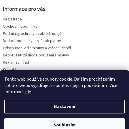
p
a
Informace pro vás
t
Registrace
í
Obchodní podmínky
Podmínky ochrany osobních údajů
Dodací podmínky a způsob platby
Odstoupení od smlouvy a vrácení zboží
Nepřevzetí zásilky a porušení smlouvy
Reklamační řád
Kontakt
Napište nám
Tento web používá soubory cookie. Dalším procházením
tohoto webu vyjadřujete souhlas s jejich používáním.. Více
informací
zde
.
Vytvořil Shoptet
Nastavení
Copyright 2026
Dobirkov.cz
. Všechna práva vyhrazena.
Upravit
Souhlasím
nastavení cookies