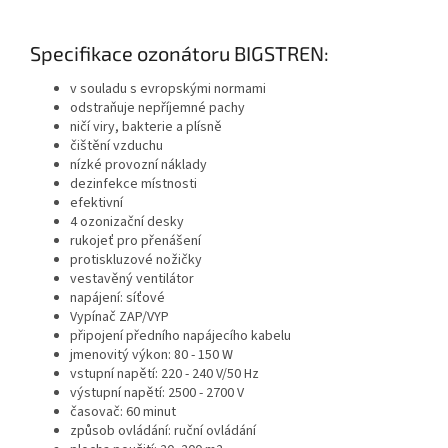
Specifikace ozonátoru BIGSTREN:
v souladu s evropskými normami
odstraňuje nepříjemné pachy
ničí viry, bakterie a plísně
čištění vzduchu
nízké provozní náklady
dezinfekce místnosti
efektivní
4 ozonizační desky
rukojeť pro přenášení
protiskluzové nožičky
vestavěný ventilátor
napájení: síťové
Vypínač ZAP/VYP
připojení předního napájecího kabelu
jmenovitý výkon: 80 - 150 W
vstupní napětí: 220 - 240 V/50 Hz
výstupní napětí: 2500 - 2700 V
časovač: 60 minut
způsob ovládání: ruční ovládání