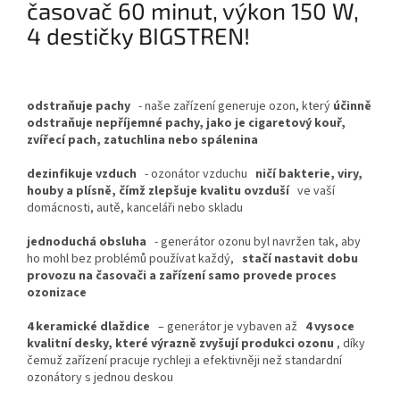
časovač 60 minut, výkon 150 W,
4 destičky BIGSTREN!
odstraňuje pachy
- naše zařízení generuje ozon, který
účinně
odstraňuje nepříjemné pachy, jako je cigaretový kouř,
zvířecí pach, zatuchlina nebo spálenina
dezinfikuje vzduch
- ozonátor vzduchu
ničí bakterie, viry,
houby a plísně, čímž zlepšuje kvalitu ovzduší
ve vaší
domácnosti, autě, kanceláři nebo skladu
jednoduchá obsluha
- generátor ozonu byl navržen tak, aby
ho mohl bez problémů používat každý,
stačí nastavit dobu
provozu na časovači a zařízení samo provede proces
ozonizace
4 keramické dlaždice
– generátor je vybaven až
4 vysoce
kvalitní desky, které výrazně zvyšují produkci ozonu
, díky
čemuž zařízení pracuje rychleji a efektivněji než standardní
ozonátory s jednou deskou