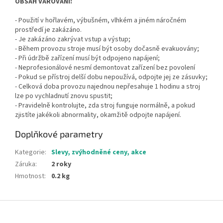
OBSAH VAROVÁNÍ:
- Použití v hořlavém, výbušném, vlhkém a jiném náročném
prostředí je zakázáno.
- Je zakázáno zakrývat vstup a výstup;
- Během provozu stroje musí být osoby dočasně evakuovány;
- Při údržbě zařízení musí být odpojeno napájení;
- Neprofesionálové nesmí demontovat zařízení bez povolení
- Pokud se přístroj delší dobu nepoužívá, odpojte jej ze zásuvky;
- Celková doba provozu najednou nepřesahuje 1 hodinu a stroj
lze po vychladnutí znovu spustit;
- Pravidelně kontrolujte, zda stroj funguje normálně, a pokud
zjistíte jakékoli abnormality, okamžitě odpojte napájení.
Doplňkové parametry
Kategorie
:
Slevy, zvýhodněné ceny, akce
Záruka
:
2 roky
Hmotnost
:
0.2 kg
Z
á