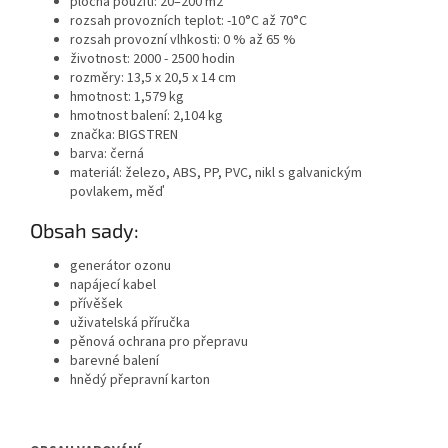
plocha použití: 20–200 m2
rozsah provozních teplot: -10°C až 70°C
rozsah provozní vlhkosti: 0 % až 65 %
životnost: 2000 - 2500 hodin
rozměry: 13,5 x 20,5 x 14 cm
hmotnost: 1,579 kg
hmotnost balení: 2,104 kg
značka: BIGSTREN
barva: černá
materiál: železo, ABS, PP, PVC, nikl s galvanickým
povlakem, měď
Obsah sady:
generátor ozonu
napájecí kabel
přívěšek
uživatelská příručka
pěnová ochrana pro přepravu
barevné balení
hnědý přepravní karton