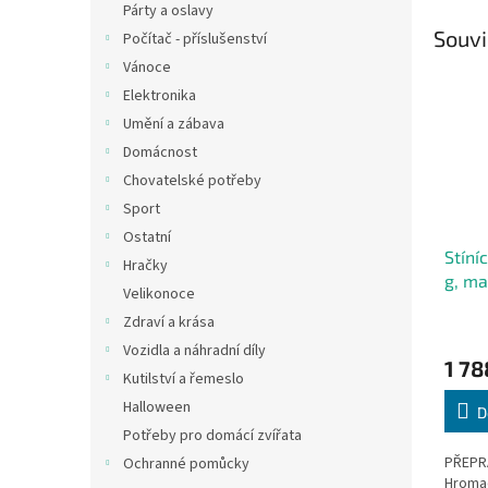
Párty a oslavy
Souvi
Počítač - příslušenství
Vánoce
Elektronika
Umění a zábava
Domácnost
Chovatelské potřeby
Sport
Ostatní
Stíníc
Hračky
g, ma
Velikonoce
oploc
Zdraví a krása
Vozidla a náhradní díly
1 78
Kutilství a řemeslo
Halloween
D
Potřeby pro domácí zvířata
PŘEPRA
Ochranné pomůcky
Hromad