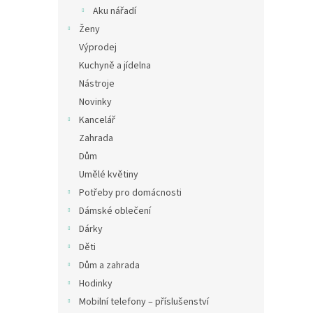
n
Aku nářadí
e
Ženy
l
Výprodej
Kuchyně a jídelna
Nástroje
Novinky
Kancelář
Zahrada
Dům
Umělé květiny
Potřeby pro domácnosti
Dámské oblečení
Dárky
Děti
Dům a zahrada
Hodinky
Mobilní telefony – příslušenství