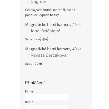
Dagmar
|
Hodnocení produktu je 4 z 5 hvězdiček.
Čekala jsem hrubší materiál, ale na
pohovce vypadá hezky.
Magnetické herní kameny 40 ks
Jana Kráčalová
|
Hodnocení produktu je 5 z 5 hvězdiček.
Super hra👍👍👍
Magnetické herní kameny 40 ks
Renata Gerčáková
|
Hodnocení produktu je 5 z 5 hvězdiček.
Super Dekuji
Přihlášení
E-mail
Heslo