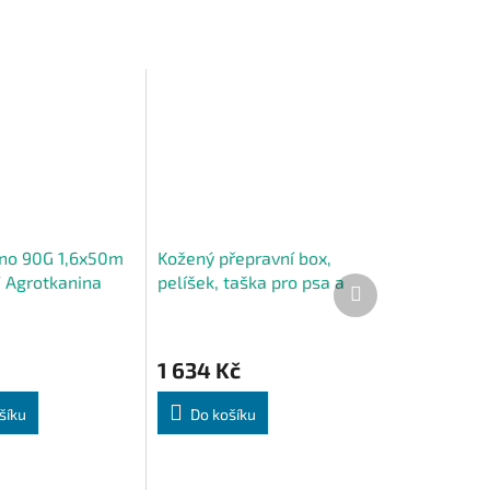
no 90G 1,6x50m
Kožený přepravní box,
 Agrotkanina
pelíšek, taška pro psa a
Další
produkt
velová rohož
kočku do auta PREMIUM
1 634 Kč
šíku
Do košíku