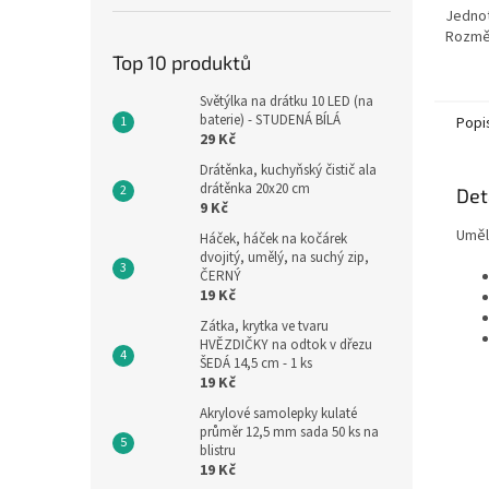
Jednot
Rozmě
88 x 2
Top 10 produktů
hromad
NABÍDK
Světýlka na drátku 10 LED (na
baterie) - STUDENÁ BÍLÁ
Popi
29 Kč
Drátěnka, kuchyňský čistič ala
drátěnka 20x20 cm
Det
9 Kč
Uměl
Háček, háček na kočárek
dvojitý, umělý, na suchý zip,
ČERNÝ
19 Kč
Zátka, krytka ve tvaru
HVĚZDIČKY na odtok v dřezu
ŠEDÁ 14,5 cm - 1 ks
19 Kč
Akrylové samolepky kulaté
průměr 12,5 mm sada 50 ks na
blistru
19 Kč