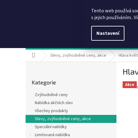
Přejít
info@dobirkov.cz
na
Tento web používá so
obsah
s jejich používáním.. V
Nastavení
Hodnocení obchodu
VÝHODY REGISTRACE
Sl
Domů
Slevy, zvýhodněné ceny, akce
Hlava květ
P
Hlav
o
Přeskočit
s
Kategorie
kategorie
t
Akce
r
Zvýhodněné ceny
a
Nabídka akčních slev
n
Všechny produkty
n
í
Slevy, zvýhodněné ceny, akce
p
Speciální nabídky
a
Limitovaná nabídka