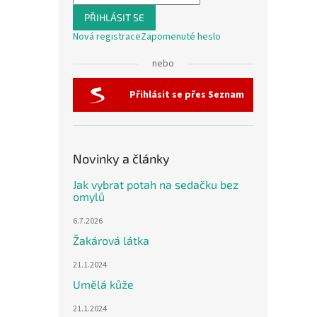
PŘIHLÁSIT SE
Nová registrace
Zapomenuté heslo
nebo
Přihlásit se přes Seznam
Novinky a články
Jak vybrat potah na sedačku bez
omylů
6.7.2026
Žakárová látka
21.1.2024
Umělá kůže
21.1.2024