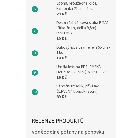
Spona, kroužek na klíče,
karabinka 21 cm - 1 ks
29 Kč
Dekorační dárková stuha PMAT
(šířka 5mm, délka 9,5m) -
PINITOVÁ
19 Kč
Dubový list s 1 ramenem 55 cm -
1 ks
19 Kč
Umělá květina BETLÉMSKÁ
HVĚZDA - ZLATÁ (16 cm) - 1 ks
19 Kč
Vánoční trpaslík, přívěsek
ČERVENÝ trpaslík (20cm)
89 Kč
RECENZE PRODUKTŮ
Voděodolné potahy na pohovku se vzorem