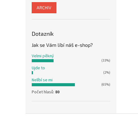
ARCHIV
Dotazník
Jak se Vám líbí náš e-shop?
Velmi pěkný
(33%)
Ujde to
(2%)
Nelíbí se mi
(65%)
Počet hlasů:
80
Z
á
p
a