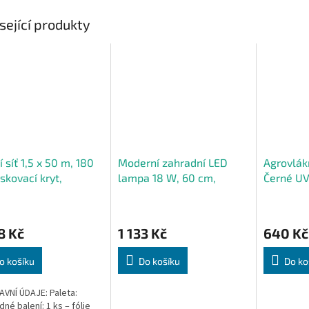
sející produkty
í síť 1,5 x 50 m, 180
Moderní zahradní LED
Agrovlák
skovací kryt,
lampa 18 W, 60 cm,
Černé UV
ení, plot, 100 pásků
venkovní, stojací, kulatá
Protiple
8 Kč
1 133 Kč
640 Kč
o košíku
Do košíku
Do ko
VNÍ ÚDAJE: Paleta:
né balení: 1 ks – fólie