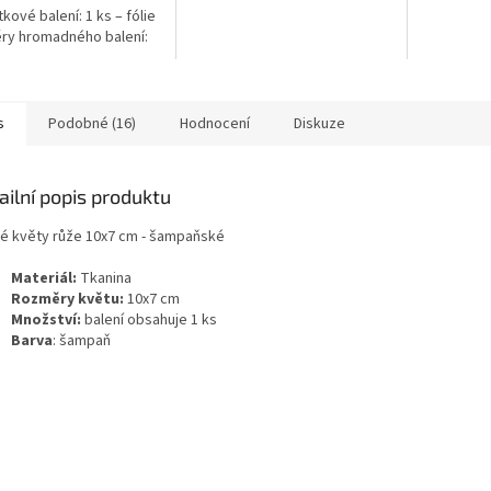
kové balení: 1 ks – fólie
ry hromadného balení:
4 cm Hmotnost
ného balení: 12,25 kg
A SE...
s
Podobné (16)
Hodnocení
Diskuze
ailní popis produktu
é květy růže 10x7 cm - šampaňské
Materiál:
Tkanina
Rozměry květu:
10x7 cm
Množství:
balení obsahuje 1 ks
Barva
: šampaň