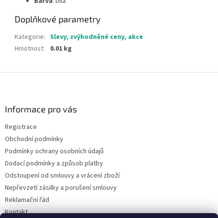
Barva
: bílá
Doplňkové parametry
Kategorie
:
Slevy, zvýhodněné ceny, akce
Hmotnost
:
0.01 kg
Z
á
p
a
Informace pro vás
t
Registrace
í
Obchodní podmínky
Podmínky ochrany osobních údajů
Dodací podmínky a způsob platby
Odstoupení od smlouvy a vrácení zboží
Nepřevzetí zásilky a porušení smlouvy
Reklamační řád
Kontakt