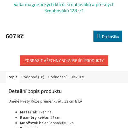
Sada magnetických klíčů, šroubováků a přesných
šroubováků 128 v 1
607 Kč
Do košíku
ZOBRAZIT VŠECHNY SOUVISEJÍCÍ PRODUKTY
Popis
Podobné (16)
Hodnocení
Diskuze
Detailní popis produktu
Umělé květy Růže průměr květu 12 cm BÍLÁ
Materiál:
Tkanina
Rozměry květu:
12 cm
Množství:
balení obsahuje 1 ks