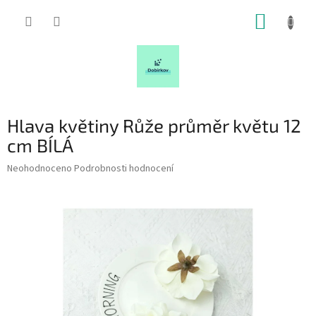
Přejít
NÁKUP
na
obsah
KOŠÍK
Hlava květiny Růže průměr květu 12
cm BÍLÁ
Průměrné
Neohodnoceno
Podrobnosti hodnocení
hodnocení
produktu
je
0,0
z
5
hvězdiček.