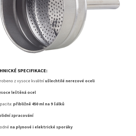
HNICKÉ SPECIFIKACE:
robeno z vysoce kvalitní
ušlechtilé nerezové oceli
soce leštěná ocel
pacita:
přibližně 450 ml na 9 šálků
olidní zpracování
hodné
na plynové i elektrické sporáky