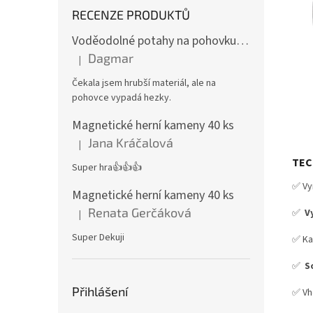
RECENZE PRODUKTŮ
Voděodolné potahy na pohovku se vzorem
Dagmar
|
Hodnocení produktu je 4 z 5 hvězdiček.
Čekala jsem hrubší materiál, ale na
pohovce vypadá hezky.
Magnetické herní kameny 40 ks
Jana Kráčalová
|
Hodnocení produktu je 5 z 5 hvězdiček.
TEC
Super hra👍👍👍
✅ Vy
Magnetické herní kameny 40 ks
Renata Gerčáková
✅
Vy
|
Hodnocení produktu je 5 z 5 hvězdiček.
Super Dekuji
✅ Ka
✅
S
Přihlášení
✅ V