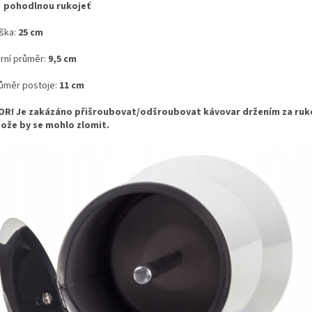
á
pohodlnou rukojeť
ška:
25 cm
rní průměr:
9,5 cm
ůměr postoje:
11 cm
R! Je zakázáno přišroubovat/odšroubovat kávovar držením za ruk
ože by se mohlo zlomit.