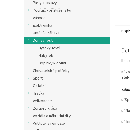
Párty a oslavy
Počítač - příslušenství
Vánoce
Elektronika
Popi
Umění a zábava
Domácnost
Bytový textil
Det
Nábytek
Itals
Doplňky k obuvi
Chovatelské potřeby
Kávo
elek
Sport
Ostatní
Kávo
Hračky
✅Spo
Velikonoce
Zdraví a krása
✅ Ná
Vozidla a náhradní díly
✅Hor
Kutilství a řemeslo