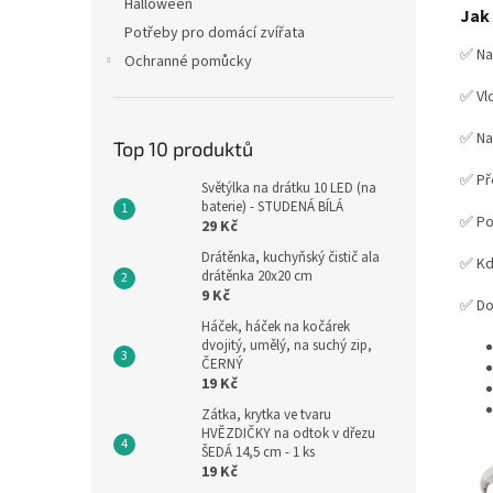
Halloween
Jak 
Potřeby pro domácí zvířata
✅ Na
Ochranné pomůcky
✅ Vl
✅ Na
Top 10 produktů
✅ Př
Světýlka na drátku 10 LED (na
baterie) - STUDENÁ BÍLÁ
✅ Po
29 Kč
Drátěnka, kuchyňský čistič ala
✅ Kd
drátěnka 20x20 cm
9 Kč
✅ Do
Háček, háček na kočárek
dvojitý, umělý, na suchý zip,
ČERNÝ
19 Kč
Zátka, krytka ve tvaru
HVĚZDIČKY na odtok v dřezu
ŠEDÁ 14,5 cm - 1 ks
19 Kč