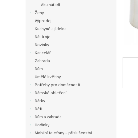
n
Aku nářadí
e
Ženy
l
Výprodej
Kuchyně a jídelna
Nástroje
Novinky
Kancelář
Zahrada
Dům
Umělé květiny
Potřeby pro domácnosti
Dámské oblečení
Dárky
Děti
Dům a zahrada
Hodinky
Mobilní telefony – příslušenství