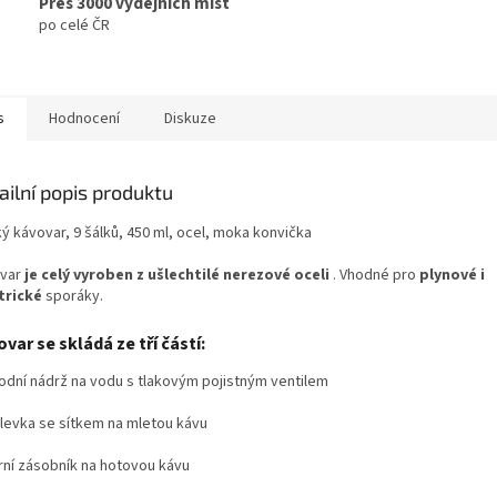
Přes 3000 výdejních míst
po celé ČR
s
Hodnocení
Diskuze
ailní popis produktu
ký kávovar, 9 šálků, 450 ml, ocel, moka konvička
var
je celý vyroben z ušlechtilé nerezové oceli
. Vhodné pro
plynové i
trické
sporáky.
var se skládá ze tří částí:
dní nádrž na vodu s tlakovým pojistným ventilem
levka se sítkem na mletou kávu
ní zásobník na hotovou kávu