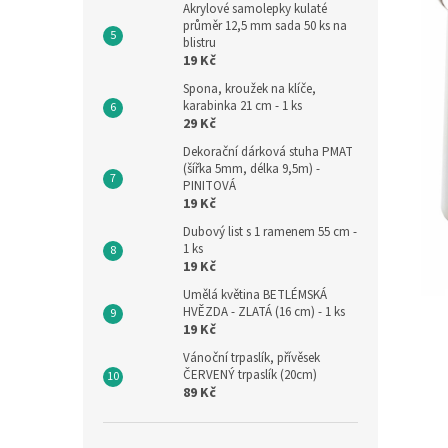
Akrylové samolepky kulaté
průměr 12,5 mm sada 50 ks na
blistru
19 Kč
Spona, kroužek na klíče,
karabinka 21 cm - 1 ks
29 Kč
Dekorační dárková stuha PMAT
(šířka 5mm, délka 9,5m) -
PINITOVÁ
19 Kč
Dubový list s 1 ramenem 55 cm -
1 ks
19 Kč
Umělá květina BETLÉMSKÁ
HVĚZDA - ZLATÁ (16 cm) - 1 ks
19 Kč
Vánoční trpaslík, přívěsek
ČERVENÝ trpaslík (20cm)
89 Kč