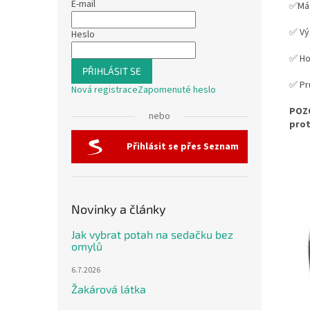
E-mail
✅M
✅ Vý
Heslo
✅ Ho
PŘIHLÁSIT SE
✅ Pr
Nová registrace
Zapomenuté heslo
POZO
nebo
prot
Přihlásit se přes Seznam
Novinky a články
Jak vybrat potah na sedačku bez
omylů
6.7.2026
Žakárová látka