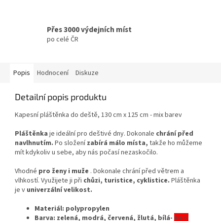
Přes 3000 výdejních míst
po celé ČR
Popis
Hodnocení
Diskuze
Detailní popis produktu
Kapesní pláštěnka do deště, 130 cm x 125 cm - mix barev
Pláštěnka
je ideální pro deštivé dny. Dokonale
chrání před
navlhnutím.
Po složení
zabírá málo místa,
takže ho můžeme
mít kdykoliv u sebe, aby nás počasí nezaskočilo.
Vhodné
pro ženy i muže
. Dokonale chrání před větrem a
vlhkostí. Využijete ji při
chůzi, turistice, cyklistice.
Pláštěnka
je v
univerzální velikost.
Materiál:
polypropylen
Barva: zelená, modrá, červená, žlutá, bílá-
Není