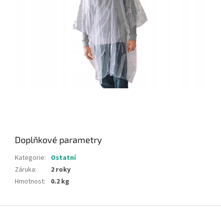
Doplňkové parametry
Kategorie
:
Ostatní
Záruka
:
2 roky
Hmotnost
:
0.2 kg
Z