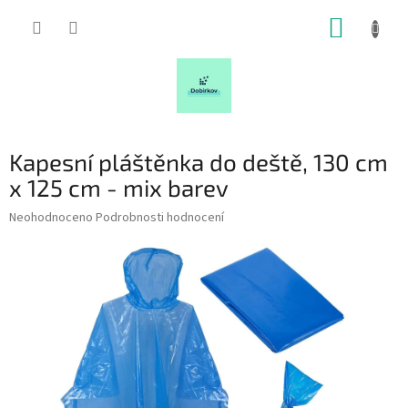
Přejít
NÁKUP
na
obsah
KOŠÍK
Kapesní pláštěnka do deště, 130 cm
x 125 cm - mix barev
Průměrné
Neohodnoceno
Podrobnosti hodnocení
hodnocení
produktu
je
0,0
z
5
hvězdiček.