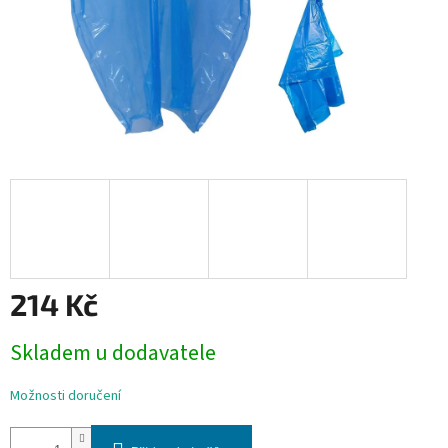
214 Kč
Měrná
Skladem u dodavatele
cena:
Možnosti doručení