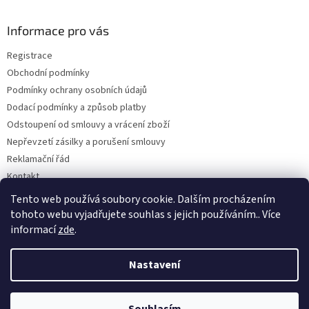
á
p
a
Informace pro vás
t
Registrace
í
Obchodní podmínky
Podmínky ochrany osobních údajů
Dodací podmínky a způsob platby
Odstoupení od smlouvy a vrácení zboží
Nepřevzetí zásilky a porušení smlouvy
Reklamační řád
Kontakt
Napište nám
Tento web používá soubory cookie. Dalším procházením
tohoto webu vyjadřujete souhlas s jejich používáním.. Více
informací
zde
.
Vytvořil Shoptet
Nastavení
Copyright 2026
Dobirkov.cz
. Všechna práva vyhrazena.
Upravit