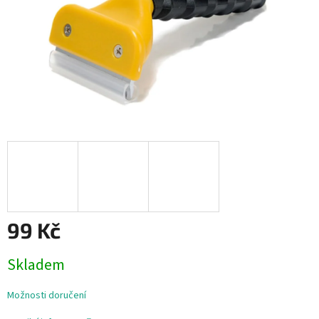
99 Kč
Měrná
Skladem
cena:
Možnosti doručení