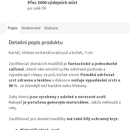
Přes 3000 výdejních míst
po celé ČR
Popis
Hodnocení
Diskuze
Detailní popis produktu
Kartáč, hřeben na kartáčování psů a koček, 7 cm
Zastřihovač domácích mazlíčků je
fantastické a jednoduché
zařízení
, které vám umožní rychle odstranit podsadu a
vypadávající chlupy ze psů, koček a koní.
Pomáhá udržovat
srst zdravou a lesklou
a dokonce
snižuje vypadávání srsti o
90 %
. Je účinnější než kartáče nebo hřebeny.
Zuby trimru
jsou vyrobeny z odolné a nerezové oceli
.
Rukojeť
je potažena gumovým materiálem
, takže neklouže z
ruky.
Zastřihovač pro domácí mazlíčky
má také bílý ochranný kryt.