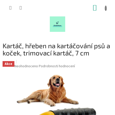
Přejít
NÁKUP
na
obsah
KOŠÍK
Kartáč, hřeben na kartáčování psů a
koček, trimovací kartáč, 7 cm
Akce
Průměrné
Neohodnoceno
Podrobnosti hodnocení
hodnocení
produktu
je
0,0
z
5
hvězdiček.