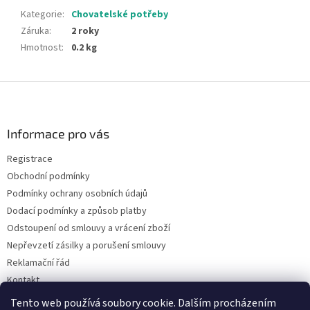
Kategorie
:
Chovatelské potřeby
Záruka
:
2 roky
Hmotnost
:
0.2 kg
Z
á
p
a
Informace pro vás
t
Registrace
í
Obchodní podmínky
Podmínky ochrany osobních údajů
Dodací podmínky a způsob platby
Odstoupení od smlouvy a vrácení zboží
Nepřevzetí zásilky a porušení smlouvy
Reklamační řád
Kontakt
Napište nám
Tento web používá soubory cookie. Dalším procházením