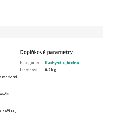
Doplňkové parametry
Kategorie
:
Kuchyně a jídelna
Hmotnost
:
0.2 kg
 a moderní
 myčku
a zažijte,