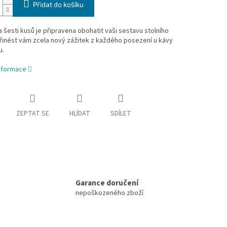
Přidat do košíku
 šesti kusů je připravena obohatit vaši sestavu stolního
přinést vám zcela nový zážitek z každého posezení u kávy
u.
informace
ZEPTAT SE
HLÍDAT
SDÍLET
Garance doručení
nepoškozeného zboží