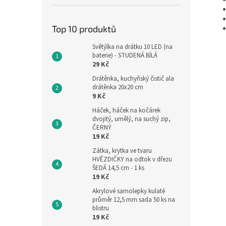
Top 10 produktů
Světýlka na drátku 10 LED (na
baterie) - STUDENÁ BÍLÁ
29 Kč
Drátěnka, kuchyňský čistič ala
drátěnka 20x20 cm
9 Kč
Háček, háček na kočárek
dvojitý, umělý, na suchý zip,
ČERNÝ
19 Kč
Zátka, krytka ve tvaru
HVĚZDIČKY na odtok v dřezu
ŠEDÁ 14,5 cm - 1 ks
19 Kč
Akrylové samolepky kulaté
průměr 12,5 mm sada 50 ks na
blistru
19 Kč