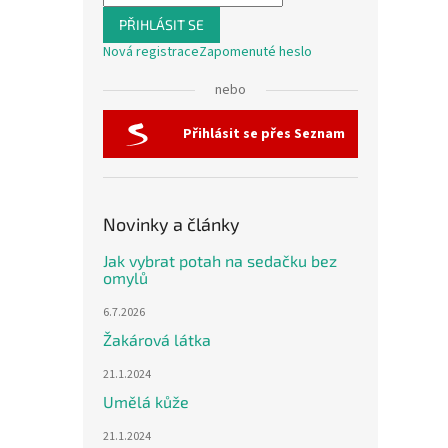
PŘIHLÁSIT SE
Nová registrace
Zapomenuté heslo
nebo
Přihlásit se přes Seznam
Novinky a články
Jak vybrat potah na sedačku bez
omylů
6.7.2026
Žakárová látka
21.1.2024
Umělá kůže
21.1.2024