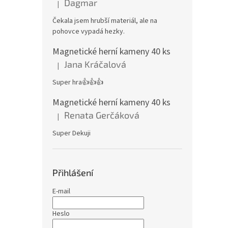
Dagmar
|
Hodnocení produktu je 4 z 5 hvězdiček.
Čekala jsem hrubší materiál, ale na
pohovce vypadá hezky.
Magnetické herní kameny 40 ks
Jana Kráčalová
|
Hodnocení produktu je 5 z 5 hvězdiček.
Super hra👍👍👍
Magnetické herní kameny 40 ks
Renata Gerčáková
|
Hodnocení produktu je 5 z 5 hvězdiček.
Super Dekuji
Přihlášení
E-mail
Heslo