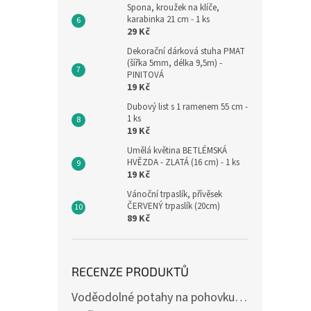
Spona, kroužek na klíče,
karabinka 21 cm - 1 ks
29 Kč
Dekorační dárková stuha PMAT
(šířka 5mm, délka 9,5m) -
PINITOVÁ
19 Kč
Dubový list s 1 ramenem 55 cm -
1 ks
19 Kč
Umělá květina BETLÉMSKÁ
HVĚZDA - ZLATÁ (16 cm) - 1 ks
19 Kč
Vánoční trpaslík, přívěsek
ČERVENÝ trpaslík (20cm)
89 Kč
RECENZE PRODUKTŮ
Voděodolné potahy na pohovku se vzorem