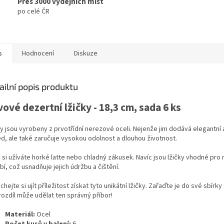
Přes 3000 výdejních míst
po celé ČR
s
Hodnocení
Diskuze
ailní popis produktu
ové dezertní lžičky - 18,3 cm, sada 6 ks
ky jsou vyrobeny z prvotřídní nerezové oceli. Nejenže jim dodává elegantní
ed, ale také zaručuje vysokou odolnost a dlouhou životnost.
ž si užíváte horké latte nebo chladný zákusek. Navíc jsou lžičky vhodné pro
í, což usnadňuje jejich údržbu a čištění.
hejte si ujít příležitost získat tyto unikátní lžičky. Zařaďte je do své sbírky 
rozdíl může udělat ten správný příbor!
Materiál:
Ocel
Počet kusů v balení:
6