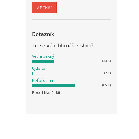
ARCHIV
Dotazník
Jak se Vám líbí náš e-shop?
Velmi pěkný
(33%)
Ujde to
(2%)
Nelíbí se mi
(65%)
Počet hlasů:
80
Z
á
p
a