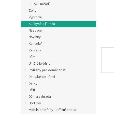
n
Aku nářadí
e
Ženy
l
Výprodej
Kuchyně a jídelna
Nástroje
Novinky
Kancelář
Zahrada
Dům
Umělé květiny
Potřeby pro domácnosti
Dámské oblečení
Dárky
Děti
Dům a zahrada
Hodinky
Mobilní telefony – příslušenství