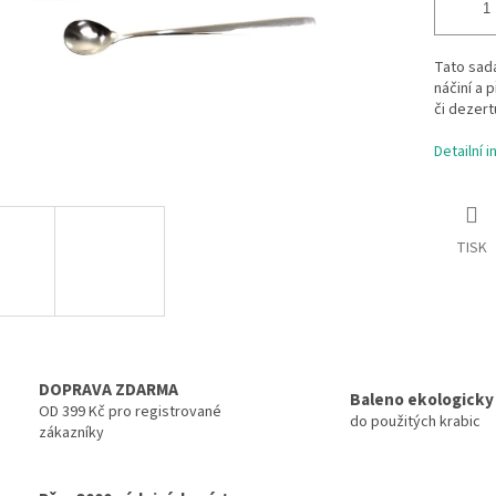
Tato sada
náčiní a 
či dezert
Detailní 
TISK
DOPRAVA ZDARMA
Baleno ekologicky
OD 399 Kč pro registrované
do použitých krabic
zákazníky