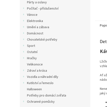
Párty a oslavy
Počítač - příslušenství
Vánoce
Elektronika
Popi
Umění a zábava
Domácnost
Chovatelské potřeby
Det
Sport
Káv
Ostatní
Hračky
Lžič
Velikonoce
vzhl
Zdraví a krása
Ať u
Vozidla a náhradní díly
nádob
Kutilství a řemeslo
Nenec
Halloween
jaký 
Potřeby pro domácí zvířata
Ochranné pomůcky