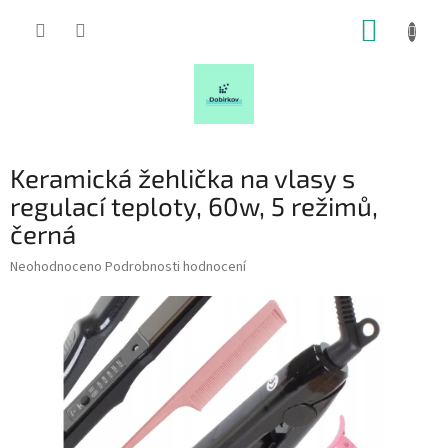
Přejít
NÁKUP
na
obsah
KOŠÍK
Keramická žehlička na vlasy s
regulací teploty, 60w, 5 režimů,
černá
Průměrné
Neohodnoceno
Podrobnosti hodnocení
hodnocení
produktu
je
0,0
z
5
hvězdiček.