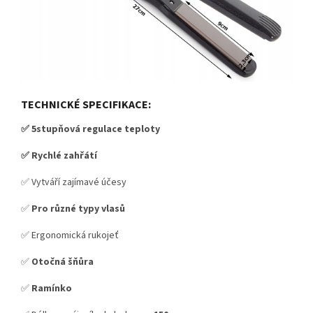
TECHNICKÉ SPECIFIKACE:
✅ 5stupňová regulace teploty
✅ Rychlé zahřátí
✅ Vytváří zajímavé účesy
✅
Pro různé typy vlasů
✅ Ergonomická rukojeť
✅
Otočná šňůra
✅
Ramínko