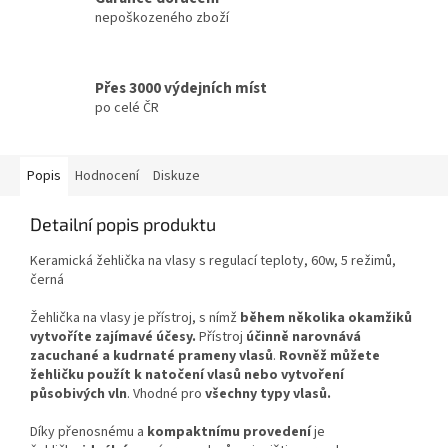
nepoškozeného zboží
Přes 3000 výdejních míst
po celé ČR
Popis
Hodnocení
Diskuze
Detailní popis produktu
Keramická žehlička na vlasy s regulací teploty, 60w, 5 režimů,
černá
Žehlička na vlasy je přístroj, s nímž
během několika okamžiků
vytvoříte zajímavé účesy.
Přístroj
účinně narovnává
zacuchané a kudrnaté prameny vlasů
.
Rovněž můžete
žehličku použít k natočení vlasů nebo vytvoření
působivých vln
. Vhodné pro
všechny typy vlasů.
Díky přenosnému a
kompaktnímu provedení
je