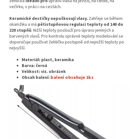
žehlička
ideální pro
úpravu vlasů na jevišti, na rande, na
večírku, v práci i na cestách.
Keramické destičky nepoškozují vlasy.
Zahřeje se během
okamžiku a má
pětistupňovou regulaci teploty od 140 do
220 stupňů
. Nižší teploty poslouží pro úpravu jemných a
barvených vlasů. Pro kontrolu správné teploty modelování se
doporučuje používat žehličku postupně od nejnižší teploty po
nejvyšší.
Materiál: plast, keramika
Barva: černá
Velikost: viz. obrázek
Obsah balení:
balení obsahuje 1ks