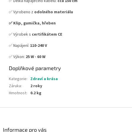
✅ Délka napájecího kabelu:
cca 150 cm
✅ Vyrobeno z
odolného materiálu
✅ Klip, gumička, hřeben
✅ Výrobek s
certifikátem CE
✅ Napájení:
110-240 V
✅ Výkon:
25 W - 60 W
Doplňkové parametry
Kategorie
:
Zdraví a krása
Záruka
:
2 roky
Hmotnost
:
0.2 kg
Z
á
p
a
Informace pro vás