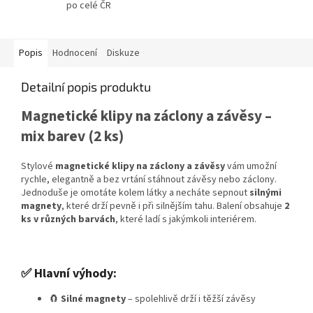
po celé ČR
Popis
Hodnocení
Diskuze
Detailní popis produktu
Magnetické klipy na záclony a závěsy –
mix barev (2 ks)
Stylové
magnetické klipy na záclony a závěsy
vám umožní
rychle, elegantně a bez vrtání stáhnout závěsy nebo záclony.
Jednoduše je omotáte kolem látky a necháte sepnout
silnými
magnety
, které drží pevně i při silnějším tahu. Balení obsahuje
2
ks v různých barvách
, které ladí s jakýmkoli interiérem.
✅ Hlavní výhody:
🧲
Silné magnety
– spolehlivě drží i těžší závěsy