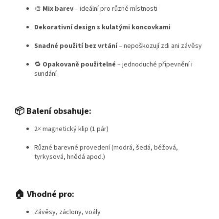
🎨
Mix barev
– ideální pro různé místnosti
Dekorativní design s kulatými koncovkami
Snadné použití bez vrtání
– nepoškozují zdi ani závěsy
🔁
Opakovaně použitelné
– jednoduché připevnění i
sundání
📦 Balení obsahuje:
2× magnetický klip (1 pár)
Různé barevné provedení (modrá, šedá, béžová,
tyrkysová, hnědá apod.)
🏠 Vhodné pro:
Závěsy, záclony, voály