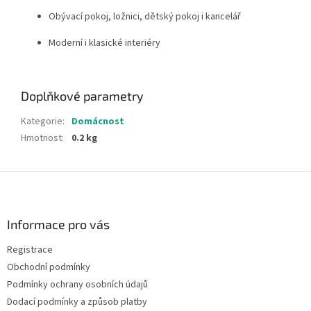
Obývací pokoj, ložnici, dětský pokoj i kancelář
Moderní i klasické interiéry
Doplňkové parametry
Kategorie
:
Domácnost
Hmotnost
:
0.2 kg
Z
á
p
a
Informace pro vás
t
Registrace
í
Obchodní podmínky
Podmínky ochrany osobních údajů
Dodací podmínky a způsob platby