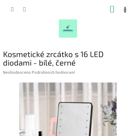
Přejít
NÁKUP
na
obsah
KOŠÍK
Kosmetické zrcátko s 16 LED
diodami - bílé, černé
Průměrné
Neohodnoceno
Podrobnosti hodnocení
hodnocení
produktu
je
0,0
z
5
hvězdiček.