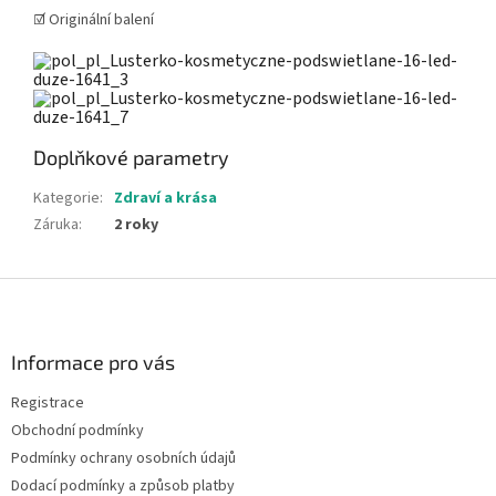
☑️ Originální balení
Doplňkové parametry
Kategorie
:
Zdraví a krása
Záruka
:
2 roky
Z
á
p
a
Informace pro vás
t
Registrace
í
Obchodní podmínky
Podmínky ochrany osobních údajů
Dodací podmínky a způsob platby