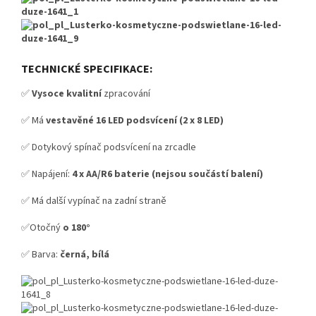
TECHNICKÉ SPECIFIKACE:
✅
Vysoce kvalitní
zpracování
✅ Má
vestavěné 16 LED podsvícení (2 x 8 LED)
✅ Dotykový spínač podsvícení na zrcadle
✅ Napájení:
4 x AA/R6 baterie (nejsou součástí balení)
✅ Má další vypínač na zadní straně
✅Otočný
o 180°
✅ Barva:
černá, bílá