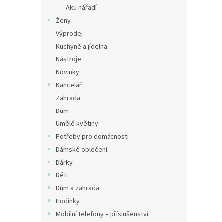
n
Aku nářadí
e
Ženy
l
Výprodej
Kuchyně a jídelna
Nástroje
Novinky
Kancelář
Zahrada
Dům
Umělé květiny
Potřeby pro domácnosti
Dámské oblečení
Dárky
Děti
Dům a zahrada
Hodinky
Mobilní telefony – příslušenství