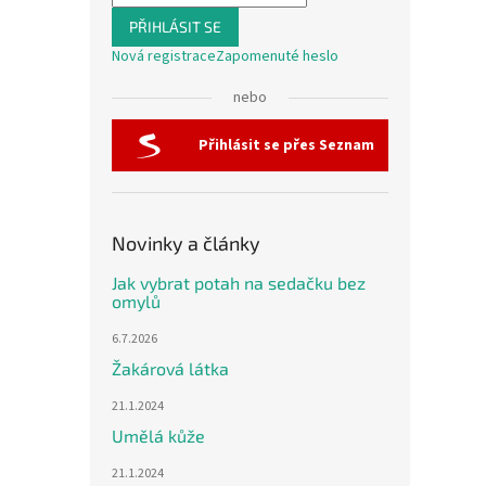
PŘIHLÁSIT SE
Nová registrace
Zapomenuté heslo
nebo
Přihlásit se přes Seznam
Novinky a články
Jak vybrat potah na sedačku bez
omylů
6.7.2026
Žakárová látka
21.1.2024
Umělá kůže
21.1.2024