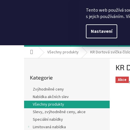
Přejít
info@dobirkov.cz
na
Tento web používá so
obsah
s jejich používáním.. V
Nastavení
Hodnocení obchodu
VÝHODY REGISTRACE
Sl
Domů
Všechny produkty
KR Dortová svíčka číslo
P
KR D
o
Přeskočit
s
Kategorie
kategorie
t
Akce
r
Zvýhodněné ceny
a
Nabídka akčních slev
n
Všechny produkty
n
í
Slevy, zvýhodněné ceny, akce
p
Speciální nabídky
a
Limitovaná nabídka