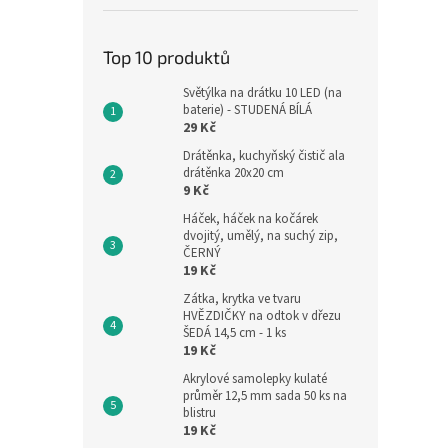
Top 10 produktů
Světýlka na drátku 10 LED (na
baterie) - STUDENÁ BÍLÁ
29 Kč
Drátěnka, kuchyňský čistič ala
drátěnka 20x20 cm
9 Kč
Háček, háček na kočárek
dvojitý, umělý, na suchý zip,
ČERNÝ
19 Kč
Zátka, krytka ve tvaru
HVĚZDIČKY na odtok v dřezu
ŠEDÁ 14,5 cm - 1 ks
19 Kč
Akrylové samolepky kulaté
průměr 12,5 mm sada 50 ks na
blistru
19 Kč