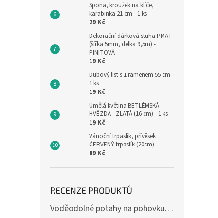
Spona, kroužek na klíče,
karabinka 21 cm - 1 ks
29 Kč
Dekorační dárková stuha PMAT
(šířka 5mm, délka 9,5m) -
PINITOVÁ
19 Kč
Dubový list s 1 ramenem 55 cm -
1 ks
19 Kč
Umělá květina BETLÉMSKÁ
HVĚZDA - ZLATÁ (16 cm) - 1 ks
19 Kč
Vánoční trpaslík, přívěsek
ČERVENÝ trpaslík (20cm)
89 Kč
RECENZE PRODUKTŮ
Voděodolné potahy na pohovku se vzorem