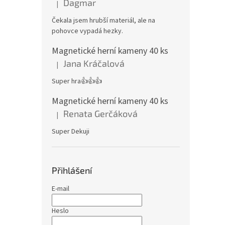
Dagmar
|
Hodnocení produktu je 4 z 5 hvězdiček.
Čekala jsem hrubší materiál, ale na
pohovce vypadá hezky.
Magnetické herní kameny 40 ks
Jana Kráčalová
|
Hodnocení produktu je 5 z 5 hvězdiček.
Super hra👍👍👍
Magnetické herní kameny 40 ks
Renata Gerčáková
|
Hodnocení produktu je 5 z 5 hvězdiček.
Super Dekuji
Přihlášení
E-mail
Heslo