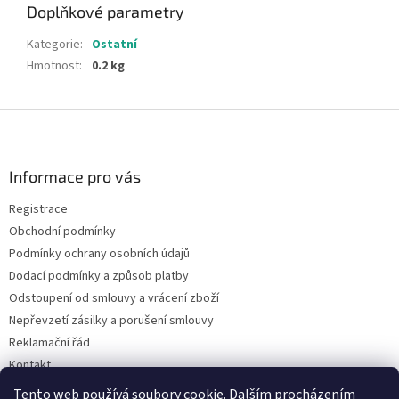
Doplňkové parametry
Kategorie
:
Ostatní
Hmotnost
:
0.2 kg
Z
á
p
a
Informace pro vás
t
Registrace
í
Obchodní podmínky
Podmínky ochrany osobních údajů
Dodací podmínky a způsob platby
Odstoupení od smlouvy a vrácení zboží
Nepřevzetí zásilky a porušení smlouvy
Reklamační řád
Kontakt
Napište nám
Tento web používá soubory cookie. Dalším procházením