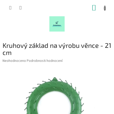
Přejít
NÁKUP
na
obsah
KOŠÍK
Kruhový základ na výrobu věnce - 21
cm
Průměrné
Neohodnoceno
Podrobnosti hodnocení
hodnocení
produktu
je
0,0
z
5
hvězdiček.