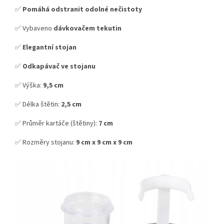
✅
Pomáhá odstranit odolné nečistoty
✅ Vybaveno
dávkovačem tekutin
✅
Elegantní stojan
✅
Odkapávač ve stojanu
✅ Výška:
9,5 cm
✅ Délka štětin:
2,5
cm
✅ Průměr kartáče (štětiny):
7 cm
✅ Rozměry stojanu:
9 cm x 9 cm x 9 cm