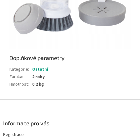
Doplňkové parametry
Kategorie
:
Ostatní
Záruka
:
2 roky
Hmotnost
:
0.2 kg
Z
á
p
a
Informace pro vás
t
Registrace
í