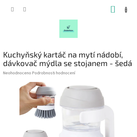
Přejít
NÁKUP
na
obsah
KOŠÍK
Kuchyňský kartáč na mytí nádobí,
dávkovač mýdla se stojanem - šedá
Průměrné
Neohodnoceno
Podrobnosti hodnocení
hodnocení
produktu
je
0,0
z
5
hvězdiček.