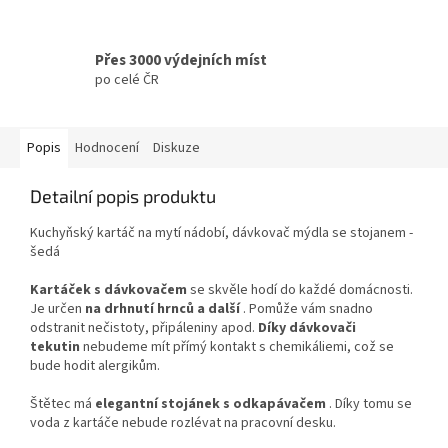
Přes 3000 výdejních míst
po celé ČR
Popis
Hodnocení
Diskuze
Detailní popis produktu
Kuchyňský kartáč na mytí nádobí, dávkovač mýdla se stojanem -
šedá
Kartáček s dávkovačem
se skvěle hodí do každé domácnosti.
Je určen
na drhnutí hrnců a další
. Pomůže vám snadno
odstranit nečistoty, připáleniny apod.
Díky dávkovači
tekutin
nebudeme mít přímý kontakt s chemikáliemi, což se
bude hodit alergikům.
Štětec má
elegantní stojánek s odkapávačem
. Díky tomu se
voda z kartáče nebude rozlévat na pracovní desku.