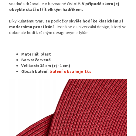
snadné udržovat je v bezvadné čistotě.
V případě skvrn jej
obvykle stačí otřít vlhkým hadříkem.
Díky kulatému tvaru
se
podložky
skvěle hodí ke klasickému i
modernímu prostírání
. Jedná se o univerzální design, který se
dokonale hodí k různým designovým stylům.
Materiál: plast
Barva: červená
Velikost:
38 cm (+/- 1 cm)
Obsah balení:
balení obsahuje 1ks