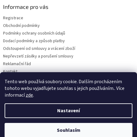
a
Informace pro vás
t
Registrace
í
Obchodní podmínky
Podmínky ochrany osobních údajů
Dodací podmínky a způsob platby
Odstoupení od smlouvy a vrácení zboží
Nepřevzetí zásilky a porušení smlouvy
Reklamační řád
Kontakt
Napište nám
Tento web používá soubory cookie. Dalším procházením
tohoto webu vyjadřujete souhlas s jejich používáním.. Více
informací
zde
.
Vytvořil Shoptet
Nastavení
Copyright 2026
Dobirkov.cz
. Všechna práva vyhrazena.
Upravit
Souhlasím
nastavení cookies