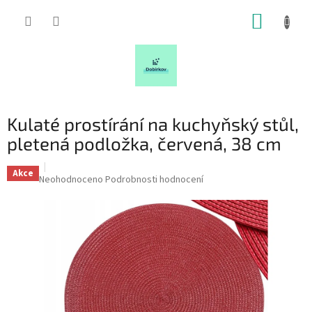
Přejít
NÁKUP
na
obsah
KOŠÍK
Kulaté prostírání na kuchyňský stůl,
pletená podložka, červená, 38 cm
Akce
Průměrné
Neohodnoceno
Podrobnosti hodnocení
hodnocení
produktu
je
0,0
z
5
hvězdiček.