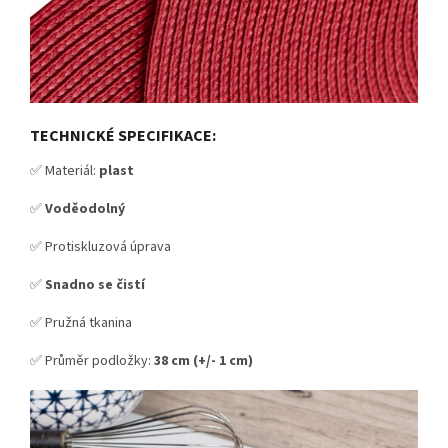
TECHNICKÉ SPECIFIKACE:
✅ Materiál:
plast
✅
Voděodolný
✅ Protiskluzová úprava
✅
S
nadno se čistí
✅ Pružná tkanina
✅ Průměr podložky:
38 cm (+/- 1 cm)