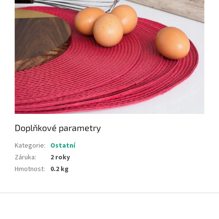
Doplňkové parametry
Kategorie
:
Ostatní
Záruka
:
2 roky
Hmotnost
:
0.2 kg
Z
á
p