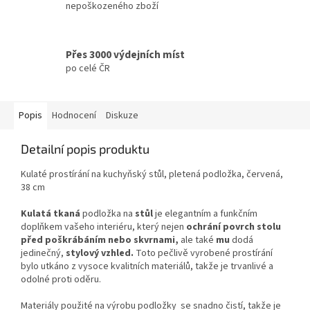
nepoškozeného zboží
Přes 3000 výdejních míst
po celé ČR
Popis
Hodnocení
Diskuze
Detailní popis produktu
Kulaté prostírání na kuchyňský stůl, pletená podložka, červená,
38 cm
Kulatá tkaná
podložka na
stůl
je elegantním a funkčním
doplňkem vašeho interiéru, který nejen
ochrání povrch stolu
před poškrábáním nebo skvrnami,
ale také
mu
dodá
jedinečný,
stylový vzhled.
Toto pečlivě vyrobené prostírání
bylo utkáno z vysoce kvalitních materiálů, takže je trvanlivé a
odolné proti oděru.
Materiály použité na výrobu podložky se snadno čistí, takže je