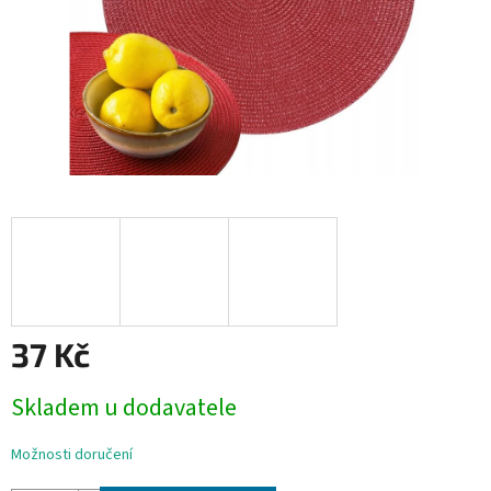
37 Kč
Měrná
Skladem u dodavatele
cena:
Možnosti doručení