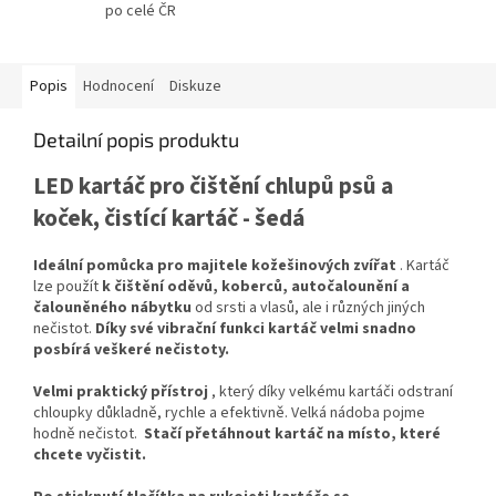
po celé ČR
Popis
Hodnocení
Diskuze
Detailní popis produktu
LED kartáč pro čištění chlupů psů a
koček, čistící kartáč - šedá
Ideální pomůcka pro majitele kožešinových zvířat
. Kartáč
lze použít
k čištění oděvů, koberců, autočalounění a
čalouněného nábytku
od srsti a vlasů, ale i různých jiných
nečistot.
Díky své vibrační funkci kartáč velmi snadno
posbírá veškeré nečistoty.
Velmi praktický přístroj
, který díky velkému kartáči odstraní
chloupky důkladně, rychle a efektivně. Velká nádoba pojme
hodně nečistot.
Stačí přetáhnout kartáč na místo, které
chcete vyčistit.