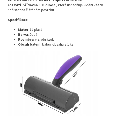
Po stisknutí tlačítka na rukojeti kartáče se
rozsvítí
přídavná LED dioda
, která usnadňuje vidění všech
nečistot na čištěném povrchu.
Specifikace
:
Materiál
: plast
Barva
: šedá
Rozměry:
viz. obrázek.
Obsah balení:
balení obsahuje 1 ks