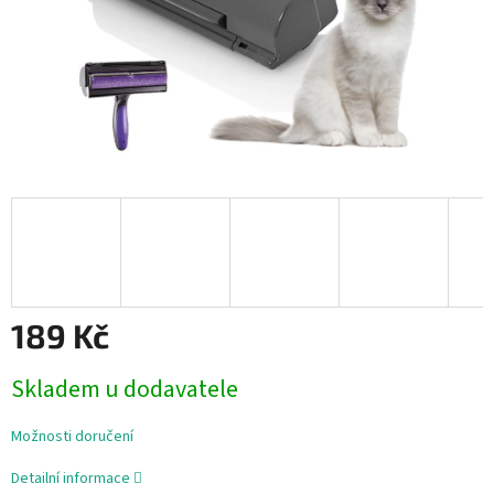
189 Kč
Měrná
Skladem u dodavatele
cena:
Možnosti doručení
Detailní informace