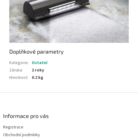
Doplňkové parametry
Kategorie
:
Ostatní
Záruka
:
2 roky
Hmotnost
:
0.2 kg
Z
á
p
a
Informace pro vás
t
Registrace
í
Obchodní podmínky