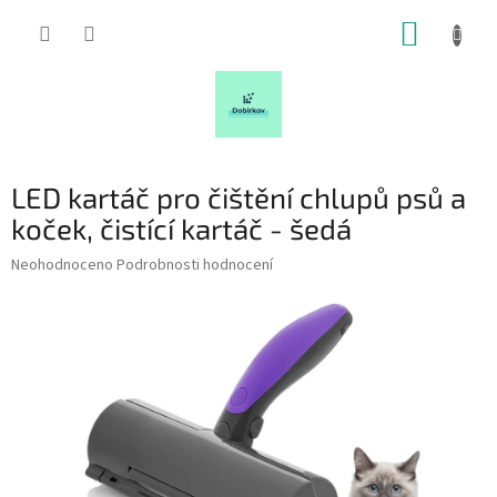
Přejít
NÁKUP
na
obsah
KOŠÍK
LED kartáč pro čištění chlupů psů a
koček, čistící kartáč - šedá
Průměrné
Neohodnoceno
Podrobnosti hodnocení
hodnocení
produktu
je
0,0
z
5
hvězdiček.