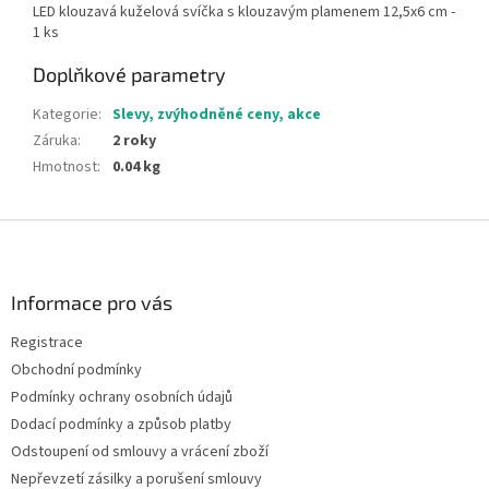
LED klouzavá kuželová svíčka s klouzavým plamenem 12,5x6 cm -
1 ks
Doplňkové parametry
Kategorie
:
Slevy, zvýhodněné ceny, akce
Záruka
:
2 roky
Hmotnost
:
0.04 kg
Z
á
p
a
Informace pro vás
t
Registrace
í
Obchodní podmínky
Podmínky ochrany osobních údajů
Dodací podmínky a způsob platby
Odstoupení od smlouvy a vrácení zboží
Nepřevzetí zásilky a porušení smlouvy