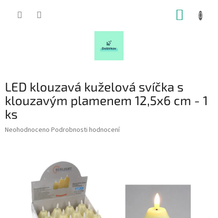
Přejít
NÁKUP
na
obsah
KOŠÍK
LED klouzavá kuželová svíčka s
klouzavým plamenem 12,5x6 cm - 1
ks
Průměrné
Neohodnoceno
Podrobnosti hodnocení
hodnocení
produktu
je
0,0
z
5
hvězdiček.