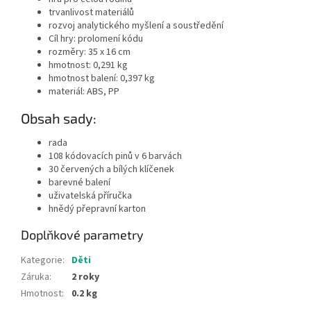
trvanlivost materiálů
rozvoj analytického myšlení a soustředění
Cíl hry: prolomení kódu
rozměry: 35 x 16 cm
hmotnost: 0,291 kg
hmotnost balení: 0,397 kg
materiál: ABS, PP
Obsah sady:
rada
108 kódovacích pinů v 6 barvách
30 červených a bílých klíčenek
barevné balení
uživatelská příručka
hnědý přepravní karton
Doplňkové parametry
Kategorie
:
Děti
Záruka
:
2 roky
Hmotnost
:
0.2 kg