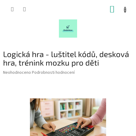
Přejít
NÁKUP
na
obsah
KOŠÍK
Logická hra - luštitel kódů, desková
hra, trénink mozku pro děti
Průměrné
Neohodnoceno
Podrobnosti hodnocení
hodnocení
produktu
je
0,0
z
5
hvězdiček.