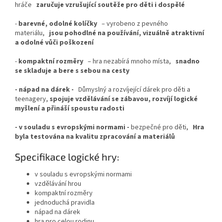
hráče
zaručuje vzrušující soutěže pro děti i dospělé
-
barevné, odolné kolíčky
– vyrobeno z pevného
materiálu,
jsou pohodlné na používání, vizuálně atraktivní
a odolné vůči poškození
-
kompaktní rozměry
– hra nezabírá mnoho místa,
snadno
se skladuje a bere s sebou na cesty
- nápad na dárek -
Důmyslný a rozvíjející dárek pro děti a
teenagery,
spojuje vzdělávání se zábavou, rozvíjí logické
myšlení a přináší spoustu radosti
- v souladu s evropskými normami -
bezpečné pro děti,
Hra
byla testována na kvalitu zpracování a materiálů
Specifikace logické hry:
v souladu s evropskými normami
vzdělávání hrou
kompaktní rozměry
jednoduchá pravidla
nápad na dárek
hra pro celou rodinu