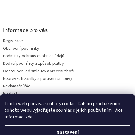
Z
á
p
a
Informace pro vás
t
Registrace
í
Obchodní podmínky
Podmínky ochrany osobních údajů
Dodací podmínky a způsob platby
Odstoupení od smlouvy a vrácení zboží
Nepřevzetí zásilky a porušení smlouvy
Reklamační řád
Kontakt
Napište nám
Tento web používá soubory cookie. Dalším procházením
tohoto webu vyjadřujete souhlas s jejich používáním.. Více
informací
zde
.
Vytvořil Shoptet
Nastavení