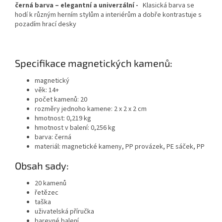
černá barva – elegantní a univerzální -
Klasická barva se
hodí k různým herním stylům a interiérům a dobře kontrastuje s
pozadím hrací desky
Specifikace magnetických kamenů:
magnetický
věk: 14+
počet kamenů: 20
rozměry jednoho kamene: 2 x 2 x 2 cm
hmotnost: 0,219 kg
hmotnost v balení: 0,256 kg
barva: černá
materiál: magnetické kameny, PP provázek, PE sáček, PP
Obsah sady:
20 kamenů
řetězec
taška
uživatelská příručka
barevné balení