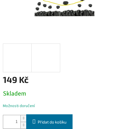
149 Kč
Měrná
Skladem
cena:
Možnosti doručení
Přidat do košíku