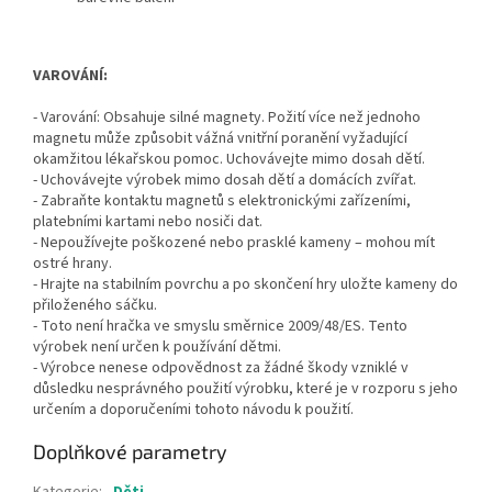
VAROVÁNÍ:
- Varování: Obsahuje silné magnety. Požití více než jednoho
magnetu může způsobit vážná vnitřní poranění vyžadující
okamžitou lékařskou pomoc. Uchovávejte mimo dosah dětí.
- Uchovávejte výrobek mimo dosah dětí a domácích zvířat.
- Zabraňte kontaktu magnetů s elektronickými zařízeními,
platebními kartami nebo nosiči dat.
- Nepoužívejte poškozené nebo prasklé kameny – mohou mít
ostré hrany.
- Hrajte na stabilním povrchu a po skončení hry uložte kameny do
přiloženého sáčku.
- Toto není hračka ve smyslu směrnice 2009/48/ES. Tento
výrobek není určen k používání dětmi.
- Výrobce nenese odpovědnost za žádné škody vzniklé v
důsledku nesprávného použití výrobku, které je v rozporu s jeho
určením a doporučeními tohoto návodu k použití.
Doplňkové parametry