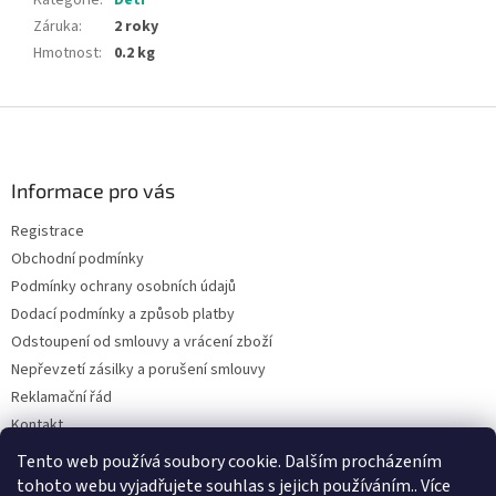
Kategorie
:
Děti
Záruka
:
2 roky
Hmotnost
:
0.2 kg
Z
á
p
a
Informace pro vás
t
Registrace
í
Obchodní podmínky
Podmínky ochrany osobních údajů
Dodací podmínky a způsob platby
Odstoupení od smlouvy a vrácení zboží
Nepřevzetí zásilky a porušení smlouvy
Reklamační řád
Kontakt
Napište nám
Tento web používá soubory cookie. Dalším procházením
tohoto webu vyjadřujete souhlas s jejich používáním.. Více