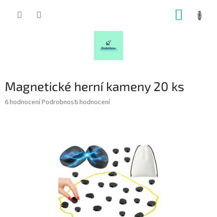
Přejít
NÁKUP
na
obsah
KOŠÍK
Magnetické herní kameny 20 ks
Průměrné
6 hodnocení
Podrobnosti hodnocení
hodnocení
produktu
je
5,0
z
5
hvězdiček.