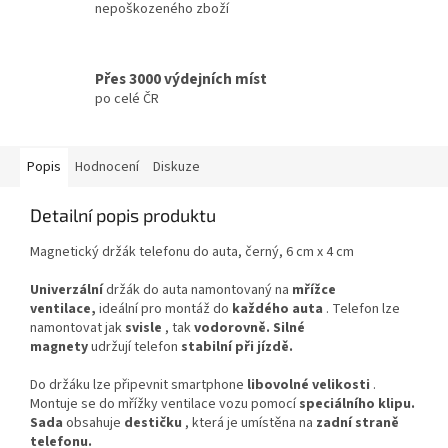
nepoškozeného zboží
Přes 3000 výdejních míst
po celé ČR
Popis
Hodnocení
Diskuze
Detailní popis produktu
Magnetický držák telefonu do auta, černý, 6 cm x 4 cm
Univerzální
držák do auta namontovaný na
mřížce
ventilace,
ideální pro montáž do
každého auta
. Telefon lze
namontovat jak
svisle
, tak
vodorovně. Silné
magnety
udržují telefon
stabilní
při jízdě.
Do držáku lze připevnit smartphone
libovolné velikosti
.
Montuje se do mřížky ventilace vozu pomocí
speciálního klipu.
Sada
obsahuje
destičku
, která je umístěna na
zadní straně
telefonu.