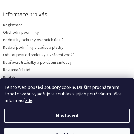
á
p
a
Informace pro vás
t
Registrace
í
Obchodní podmínky
Podmínky ochrany osobních údajů
Dodací podmínky a způsob platby
Odstoupení od smlouvy a vrácení zboží
Nepřevzetí zásilky a porušení smlouvy
Reklamační řád
Kontakt
Napište nám
Tento web používá soubory cookie. Dalším procházením
tohoto webu vyjadřujete souhlas s jejich používáním.. Více
informací
zde
.
Vytvořil Shoptet
Nastavení
Copyright 2026
Dobirkov.cz
. Všechna práva vyhrazena.
Upravit