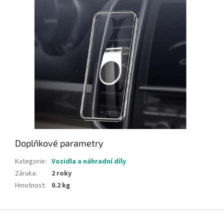
Doplňkové parametry
Kategorie
:
Vozidla a náhradní díly
Záruka
:
2 roky
Hmotnost
:
0.2 kg
Z