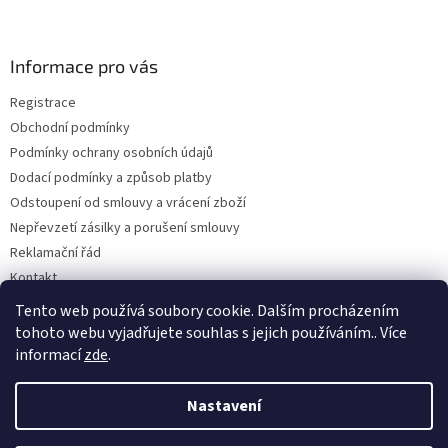
á
p
a
Informace pro vás
t
Registrace
í
Obchodní podmínky
Podmínky ochrany osobních údajů
Dodací podmínky a způsob platby
Odstoupení od smlouvy a vrácení zboží
Nepřevzetí zásilky a porušení smlouvy
Reklamační řád
Kontakt
Napište nám
Tento web používá soubory cookie. Dalším procházením
tohoto webu vyjadřujete souhlas s jejich používáním.. Více
informací
zde
.
Vytvořil Shoptet
Nastavení