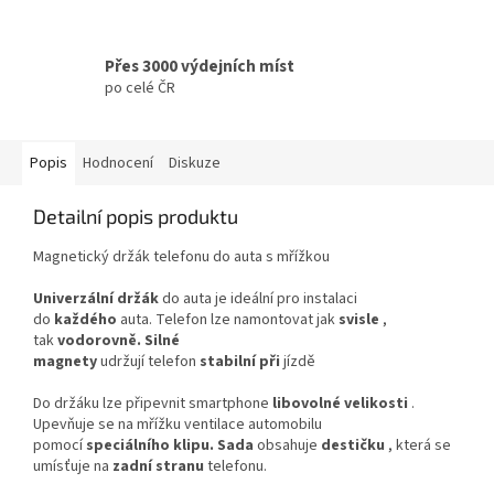
Přes 3000 výdejních míst
po celé ČR
Popis
Hodnocení
Diskuze
Detailní popis produktu
Magnetický držák telefonu do auta s mřížkou
Univerzální držák
do auta je ideální pro instalaci
do
každého
auta. Telefon lze namontovat jak
svisle
,
tak
vodorovně. Silné
magnety
udržují telefon
stabilní
při
jízdě
Do držáku lze připevnit smartphone
libovolné velikosti
.
Upevňuje se na mřížku ventilace automobilu
pomocí
speciálního klipu.
Sada
obsahuje
destičku
, která se
umísťuje na
zadní stranu
telefonu.