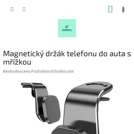
Přejít
NÁKUP
na
obsah
KOŠÍK
Magnetický držák telefonu do auta s
mřížkou
Průměrné
Neohodnoceno
Podrobnosti hodnocení
hodnocení
produktu
je
0,0
z
5
hvězdiček.