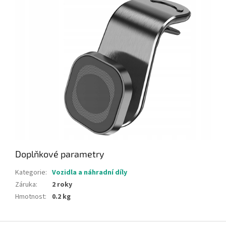
Doplňkové parametry
Kategorie
:
Vozidla a náhradní díly
Záruka
:
2 roky
Hmotnost
:
0.2 kg
Z