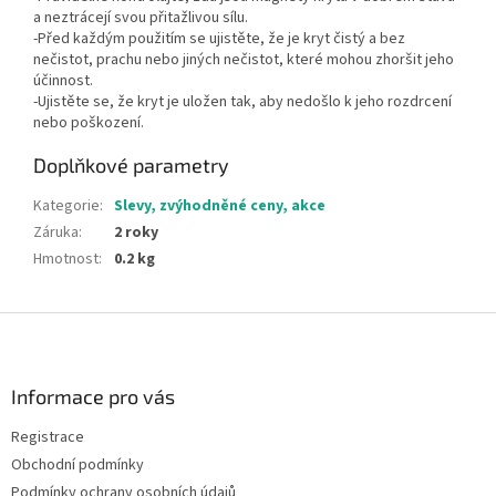
a neztrácejí svou přitažlivou sílu.
-Před každým použitím se ujistěte, že je kryt čistý a bez
nečistot, prachu nebo jiných nečistot, které mohou zhoršit jeho
účinnost.
-Ujistěte se, že kryt je uložen tak, aby nedošlo k jeho rozdrcení
nebo poškození.
Doplňkové parametry
Kategorie
:
Slevy, zvýhodněné ceny, akce
Záruka
:
2 roky
Hmotnost
:
0.2 kg
Z
á
p
a
Informace pro vás
t
Registrace
í
Obchodní podmínky
Podmínky ochrany osobních údajů