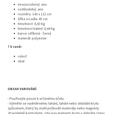
mrazuvzdorný: ano
voděodolný: ano
rozměry: 143 x 122 cm
šířka zrcadla: 45 cm
hmotnost: 0,43 kg
hmotnost balení: 0,44 kg
barva: stříbrná - černá
materiál: polyester
? V ceně:
rohož
obal
OBSAH VAROVÁNÍ:
- Používejte pouze k určenému účelu.
- Vyhněte se nadměrnému tahání, tahání nebo skládání krytu
způsobem, který by mohl poškodit materiály nebo magnety.
-Pravidelně kontrolujte, zda jsou magnety krytu v dobrém stavu