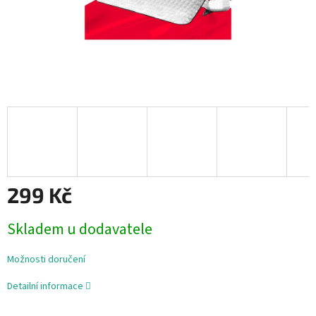
299 Kč
Měrná
Skladem u dodavatele
cena:
Možnosti doručení
Detailní informace