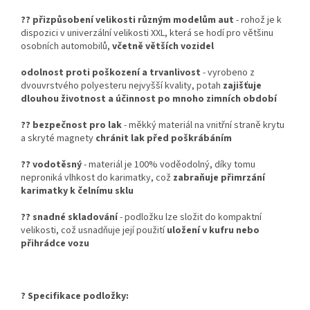
??
přizpůsobení velikosti různým modelům aut
- rohož je k
dispozici v univerzální velikosti XXL, která se hodí pro většinu
osobních automobilů,
včetně větších vozidel
odolnost proti poškození a trvanlivost
- vyrobeno z
dvouvrstvého polyesteru nejvyšší kvality, potah
zajišťuje
dlouhou životnost a účinnost po mnoho zimních období
??
bezpečnost pro lak
- měkký materiál na vnitřní straně krytu
a skryté magnety
chránit lak před poškrábáním
??
vodotěsný
- materiál je 100% voděodolný, díky tomu
neproniká vlhkost do karimatky, což
zabraňuje přimrzání
karimatky k čelnímu sklu
??
snadné skladování
- podložku lze složit do kompaktní
velikosti, což usnadňuje její použití
uložení v kufru nebo
přihrádce vozu
? Specifikace podložky: