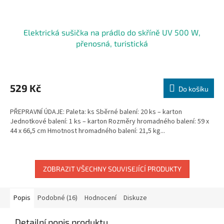
Elektrická sušička na prádlo do skříně UV 500 W,
přenosná, turistická
529 Kč
Do košíku
PŘEPRAVNÍ ÚDAJE: Paleta: ks Sběrné balení: 20 ks – karton
Jednotkové balení: 1 ks – karton Rozměry hromadného balení: 59 x
44 x 66,5 cm Hmotnost hromadného balení: 21,5 kg...
ZOBRAZIT VŠECHNY SOUVISEJÍCÍ PRODUKTY
Popis
Podobné (16)
Hodnocení
Diskuze
Detailní popis produktu