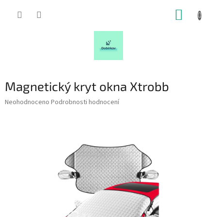
Přejít
NÁKUP
na
obsah
KOŠÍK
Magnetický kryt okna Xtrobb
Průměrné
Neohodnoceno
Podrobnosti hodnocení
hodnocení
produktu
je
0,0
z
5
hvězdiček.