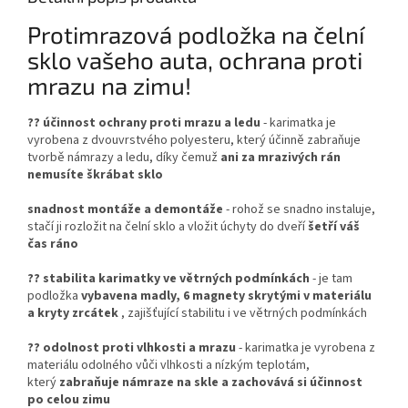
Protimrazová podložka na čelní
sklo vašeho auta, ochrana proti
mrazu na zimu!
??
účinnost ochrany proti mrazu a ledu
- karimatka je
vyrobena z dvouvrstvého polyesteru, který účinně zabraňuje
tvorbě námrazy a ledu, díky čemuž
ani za mrazivých rán
nemusíte škrábat sklo
snadnost montáže a demontáže
- rohož se snadno instaluje,
stačí ji rozložit na čelní sklo a vložit úchyty do dveří
šetří váš
čas ráno
?? stabilita karimatky ve větrných podmínkách
- je tam
podložka
vybavena madly, 6 magnety skrytými v materiálu
a kryty zrcátek
, zajišťující stabilitu i ve větrných podmínkách
??
odolnost proti vlhkosti a mrazu
- karimatka je vyrobena z
materiálu odolného vůči vlhkosti a nízkým teplotám,
který
zabraňuje námraze na skle a zachovává si účinnost
po celou zimu