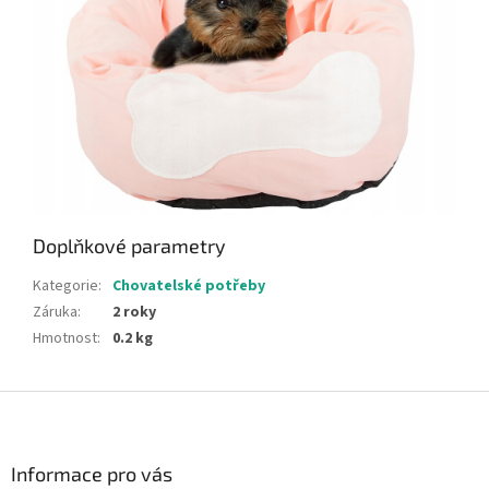
Doplňkové parametry
Kategorie
:
Chovatelské potřeby
Záruka
:
2 roky
Hmotnost
:
0.2 kg
Z
á
p
a
Informace pro vás