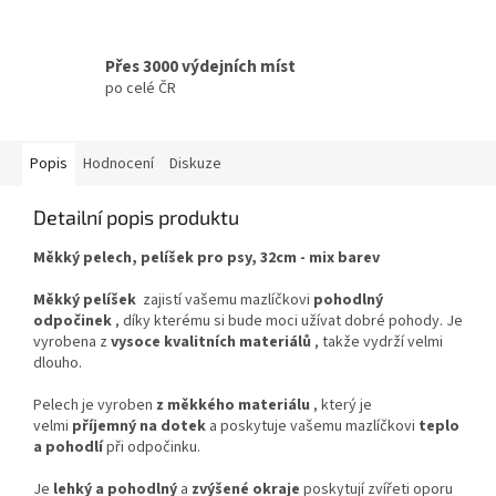
Přes 3000 výdejních míst
po celé ČR
Popis
Hodnocení
Diskuze
Detailní popis produktu
Měkký pelech, pelíšek pro psy, 32cm - mix barev
Měkký pelíšek
zajistí vašemu mazlíčkovi
pohodlný
odpočinek
, díky kterému si bude moci užívat dobré pohody. Je
vyrobena z
vysoce kvalitních materiálů
, takže vydrží velmi
dlouho.
Pelech je vyroben
z měkkého materiálu
, který je
velmi
příjemný na dotek
a poskytuje vašemu mazlíčkovi
teplo
a pohodlí
při odpočinku.
Je
lehký a pohodlný
a
zvýšené okraje
poskytují zvířeti oporu