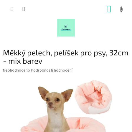
Přejít
NÁKUP
na
obsah
KOŠÍK
Měkký pelech, pelíšek pro psy, 32cm
- mix barev
Průměrné
Neohodnoceno
Podrobnosti hodnocení
hodnocení
produktu
je
0,0
z
5
hvězdiček.