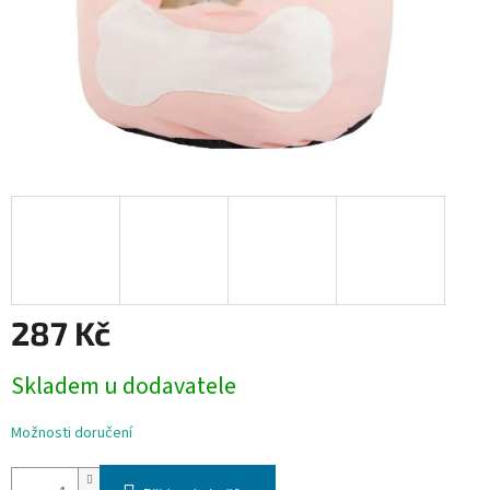
287 Kč
Měrná
Skladem u dodavatele
cena:
Možnosti doručení