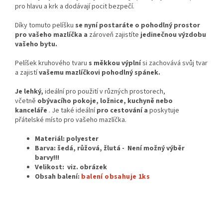
pro hlavu a krk a dodávají pocit bezpečí.
Díky tomuto pelíšku
se nyní postaráte o pohodlný prostor
pro vašeho mazlíčka a
zároveň zajistíte
jedinečnou výzdobu
vašeho bytu.
Pelíšek kruhového tvaru
s měkkou výplní
si zachovává svůj tvar
a zajistí
vašemu mazlíčkovi pohodlný spánek.
Je lehký,
ideální pro použití v různých prostorech,
včetně
obývacího pokoje, ložnice, kuchyně nebo
kanceláře
. Je také ideální
pro cestování a
poskytuje
přátelské místo pro vašeho mazlíčka.
Materiál: polyester
Barva: šedá, růžová, žlutá -
Není možný výběr
barvy!!!
Velikost: viz. obrázek
Obsah balení:
balení obsahuje 1ks