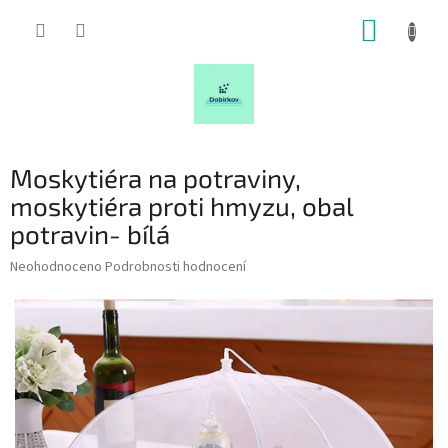
Přejít
NÁKUP
na
obsah
KOŠÍK
Moskytiéra na potraviny,
moskytiéra proti hmyzu, obal
potravin- bílá
Průměrné
Neohodnoceno
Podrobnosti hodnocení
hodnocení
produktu
je
0,0
z
5
hvězdiček.