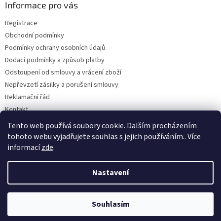
a
Informace pro vás
t
Registrace
í
Obchodní podmínky
Podmínky ochrany osobních údajů
Dodací podmínky a způsob platby
Odstoupení od smlouvy a vrácení zboží
Nepřevzetí zásilky a porušení smlouvy
Reklamační řád
Kontakt
Napište nám
Tento web používá soubory cookie. Dalším procházením
tohoto webu vyjadřujete souhlas s jejich používáním.. Více
informací
zde
.
Vytvořil Shoptet
Nastavení
Copyright 2026
Dobirkov.cz
. Všechna práva vyhrazena.
Upravit
Souhlasím
nastavení cookies