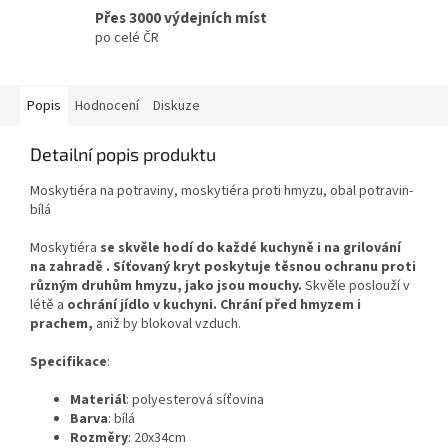
Přes 3000 výdejních míst
po celé ČR
Popis
Hodnocení
Diskuze
Detailní popis produktu
Moskytiéra na potraviny, moskytiéra proti hmyzu, obal potravin-
bílá
Moskytiéra
se skvěle hodí do každé kuchyně i na grilování
na zahradě
. Síťovaný kryt poskytuje těsnou ochranu proti
různým druhům hmyzu, jako jsou mouchy.
Skvěle poslouží v
létě a
ochrání jídlo v kuchyni. Chrání před hmyzem i
prachem,
aniž by blokoval vzduch.
Specifikace
:
Materiál
: polyesterová síťovina
Barva
: bílá
Rozměry
: 20x34cm