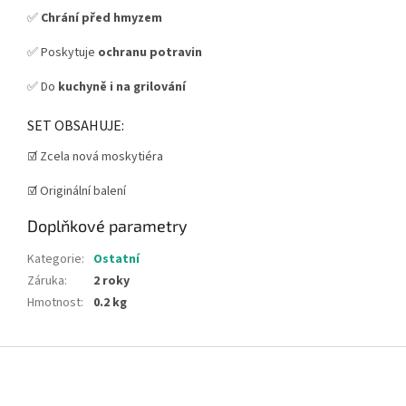
✅
Chrání před hmyzem
✅ Poskytuje
ochranu potravin
✅ Do
kuchyně i na grilování
SET OBSAHUJE:
☑️ Zcela nová moskytiéra
☑️ Originální balení
Doplňkové parametry
Kategorie
:
Ostatní
Záruka
:
2 roky
Hmotnost
:
0.2 kg
Z
á
p