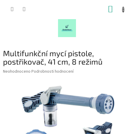
Přejít
NÁKUP
na
obsah
KOŠÍK
Multifunkční mycí pistole,
postřikovač, 41 cm, 8 režimů
Průměrné
Neohodnoceno
Podrobnosti hodnocení
hodnocení
produktu
je
0,0
z
5
hvězdiček.