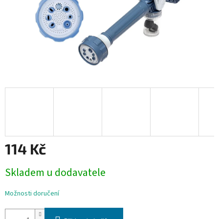
114 Kč
Měrná
Skladem u dodavatele
cena:
Možnosti doručení