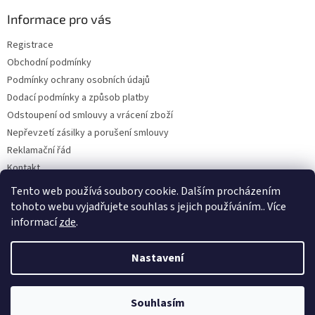
p
a
Informace pro vás
t
Registrace
í
Obchodní podmínky
Podmínky ochrany osobních údajů
Dodací podmínky a způsob platby
Odstoupení od smlouvy a vrácení zboží
Nepřevzetí zásilky a porušení smlouvy
Reklamační řád
Kontakt
Napište nám
Tento web používá soubory cookie. Dalším procházením
tohoto webu vyjadřujete souhlas s jejich používáním.. Více
informací
zde
.
Vytvořil Shoptet
Nastavení
Copyright 2026
Dobirkov.cz
. Všechna práva vyhrazena.
Upravit
Souhlasím
nastavení cookies