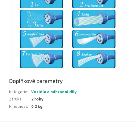
Doplňkové parametry
Kategorie
:
Vozidla a náhradní díly
Záruka
:
2 roky
Hmotnost
:
0.2 kg
Z
á