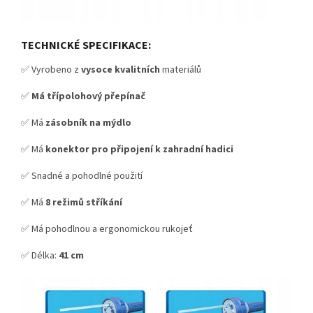
TECHNICKÉ SPECIFIKACE:
✅ Vyrobeno z
vysoce kvalitních
materiálů
✅
Má třípolohový přepínač
✅ Má
zásobník na mýdlo
✅ Má
konektor pro připojení k zahradní hadici
✅ Snadné a pohodlné použití
✅ Má
8 režimů stříkání
✅ Má pohodlnou a ergonomickou rukojeť
✅ Délka:
41 cm