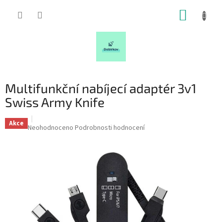
Přejít
NÁKUP
na
obsah
KOŠÍK
Multifunkční nabíjecí adaptér 3v1
Swiss Army Knife
Akce
Průměrné
Neohodnoceno
Podrobnosti hodnocení
hodnocení
produktu
je
0,0
z
5
hvězdiček.