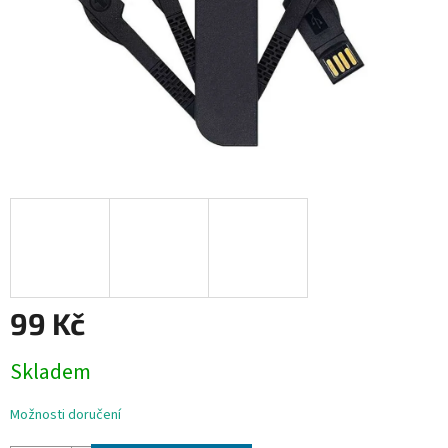
99 Kč
Měrná
Skladem
cena:
Možnosti doručení