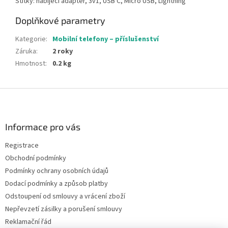
Štítky: nabíjecí adaptér, 3v1, USB C, Micro USB, Lightning
Doplňkové parametry
Kategorie
:
Mobilní telefony – příslušenství
Záruka
:
2 roky
Hmotnost
:
0.2 kg
Z
á
p
a
Informace pro vás
t
Registrace
í
Obchodní podmínky
Podmínky ochrany osobních údajů
Dodací podmínky a způsob platby
Odstoupení od smlouvy a vrácení zboží
Nepřevzetí zásilky a porušení smlouvy
Reklamační řád