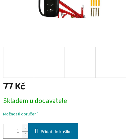
77 Kč
Měrná
Skladem u dodavatele
cena:
Možnosti doručení
Přidat do košíku