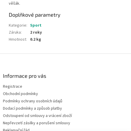
věšák.
Doplňkové parametry
Kategorie
:
Sport
Záruka
:
2 roky
Hmotnost
:
0.2 kg
Z
á
p
a
Informace pro vás
t
Registrace
í
Obchodní podmínky
Podmínky ochrany osobních údajů
Dodací podmínky a způsob platby
Odstoupení od smlouvy a vrácení zboží
Nepřevzetí zásilky a porušení smlouvy
Reklamační řád