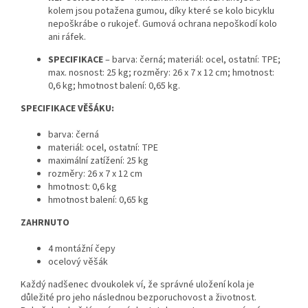
kolem jsou potažena gumou, díky které se kolo bicyklu
nepoškrábe o rukojeť. Gumová ochrana nepoškodí kolo
ani ráfek.
SPECIFIKACE
– barva: černá; materiál: ocel, ostatní: TPE;
max. nosnost: 25 kg; rozměry: 26 x 7 x 12 cm; hmotnost:
0,6 kg; hmotnost balení: 0,65 kg.
SPECIFIKACE VĚŠÁKU:
barva: černá
materiál: ocel, ostatní: TPE
maximální zatížení: 25 kg
rozměry: 26 x 7 x 12 cm
hmotnost: 0,6 kg
hmotnost balení: 0,65 kg
ZAHRNUTO
4 montážní čepy
ocelový věšák
Každý nadšenec dvoukolek ví, že správné uložení kola je
důležité pro jeho následnou bezporuchovost a životnost.