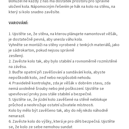
Bohužel ne každý z nás má dostatek prostoru pro správné
uložení kola. Nápomocným řešením je hák na kolo na stěnu, na
který si kolo snadno zavěsíte.
VAROVÁNÍ:
1. Ujistěte se, že stěna, na kterou plánujete namontovat věšák,
je dostatečně pevná, aby unesla váhu kola.
Vyhněte se montáži na stěny vyrobené z tenkých materiálů, jako
je sádrokarton, pokud nejsou správně
zesílený.
2. Zavěste kolo tak, aby bylo stabilní a rovnoměrně rozmístěné
na závěsu.
3. Buďte opatrní při zavěšování a sundávání kola, abyste
nepoškodili kolo, zeď nebo nezpůsobili nehodu.
4. Pravidelně kontrolujte, zda je věšák v dobrém stavu, zda
nemá uvolněné šrouby nebo jiné poškození. Ujistěte se
upevňovací prvky jsou stále stabilní a bezpečné.
5. Ujistěte se, že jízdní kolo zavěšené na stěně neblokuje
průchod a neohrožuje ostatní uživatele místnosti.
Kolo by mělo být zavěšeno tak, aby do něj nikdo náhodně
nenarazil.
6. Zavěste kolo do výšky, která je pro děti bezpečná. Ujistěte
se, že kolo ze sebe nemohou sundat