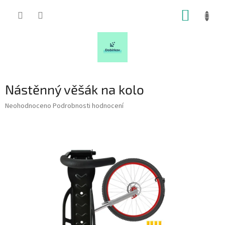
Přejít
NÁKUP
na
obsah
KOŠÍK
Nástěnný věšák na kolo
Průměrné
Neohodnoceno
Podrobnosti hodnocení
hodnocení
produktu
je
0,0
z
5
hvězdiček.