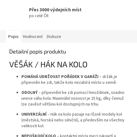
Přes 3000 výdejních míst
po celé ČR
Popis
Hodnocení
Diskuze
Detailní popis produktu
VĚŠÁK / HÁK NA KOLO
POMÁHÁ UDRŽOVAT POŘÁDEK V GARÁŽI
– držák je
připevněn ke zdi, takže kolo nezabírá místo u země.
ODOLNÝ
– připevnění ke zdi pomocí hmoždinek, snadno
unese váhu kola. Maximální nosnost je 25 kg, díky čemuž
lze zavěsit většinu kol dostupných na trhu.
UNIVERZÁLNÍ
– Hák na kolo pasuje na různé modely kol
(městská, horská nebo silniční), a především na všechny
velikosti kol.
NEPOŠKODÍ KOLO
– kontaktní místa mezi rukojetí a