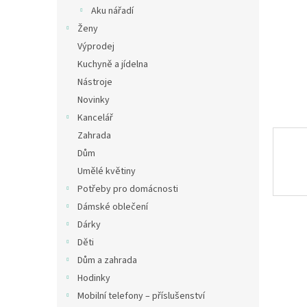
n
Aku nářadí
e
Ženy
l
Výprodej
Kuchyně a jídelna
Nástroje
Novinky
Kancelář
Zahrada
Dům
Umělé květiny
Potřeby pro domácnosti
Dámské oblečení
Dárky
Děti
Dům a zahrada
Hodinky
Mobilní telefony – příslušenství