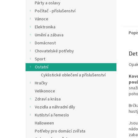
Párty a oslavy
Počítač - příslušenství
Vánoce
Elektronika
Popi
Umění a zábava
Domácnost
Chovatelské potřeby
Det
Sport
Opak
Ostatní
Cyklistické oblečení a příslušenství
Kovo
použ
Hračky
snaž
Velikonoce
poho
Zdraví a krása
Brčk
Vozidla a náhradní díly
hustý
Kutilství a řemeslo
Jsou
Halloween
nádo
Potřeby pro domácí zvířata
zaba