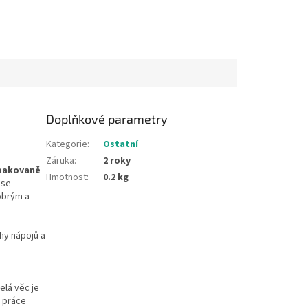
Doplňkové parametry
Kategorie
:
Ostatní
Záruka
:
2 roky
pakovaně
Hmotnost
:
0.2 kg
 se
obrým a
hy nápojů a
elá věc je
o práce