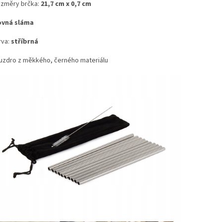
změry brčka:
21,7 cm x 0,7 cm
ovná sláma
va:
stříbrná
zdro z měkkého, černého materiálu