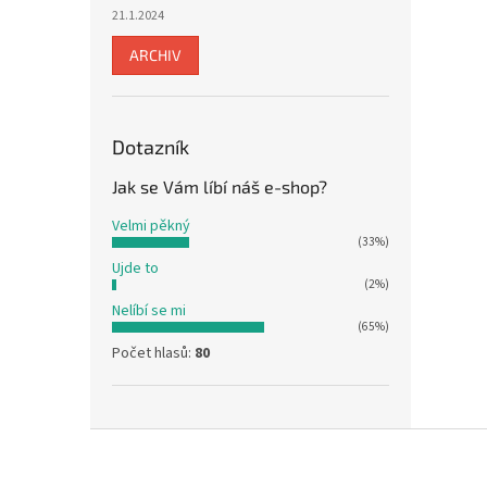
21.1.2024
ARCHIV
Dotazník
Jak se Vám líbí náš e-shop?
Velmi pěkný
(33%)
Ujde to
(2%)
Nelíbí se mi
(65%)
Počet hlasů:
80
Z
á