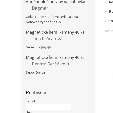
Voděodolné potahy na pohovku se vzorem
✅ Ro
Dagmar
|
Hodnocení produktu je 4 z 5 hvězdiček.
✅
R
Čekala jsem hrubší materiál, ale na
✅Bar
pohovce vypadá hezky.
✅Pou
Magnetické herní kameny 40 ks
Jana Kráčalová
|
Hodnocení produktu je 5 z 5 hvězdiček.
Super hra👍👍👍
Magnetické herní kameny 40 ks
Renata Gerčáková
|
Hodnocení produktu je 5 z 5 hvězdiček.
Super Dekuji
Přihlášení
E-mail
Heslo