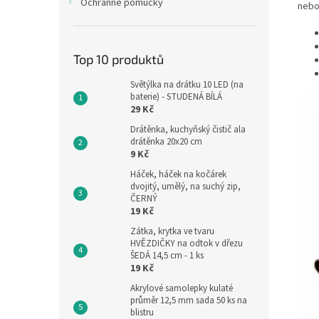
Ochranné pomůcky
nebo
Top 10 produktů
Světýlka na drátku 10 LED (na
baterie) - STUDENÁ BÍLÁ
29 Kč
Drátěnka, kuchyňský čistič ala
drátěnka 20x20 cm
9 Kč
Háček, háček na kočárek
dvojitý, umělý, na suchý zip,
ČERNÝ
19 Kč
Zátka, krytka ve tvaru
HVĚZDIČKY na odtok v dřezu
ŠEDÁ 14,5 cm - 1 ks
19 Kč
Akrylové samolepky kulaté
průměr 12,5 mm sada 50 ks na
blistru