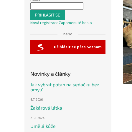
PŘIHLÁSIT SE
Nová registrace
Zapomenuté heslo
nebo
Přihlásit se přes Seznam
Novinky a články
Jak vybrat potah na sedačku bez
omylů
6.7.2026
Žakárová látka
21.1.2024
Umělá kůže