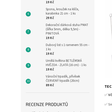
19 Kč
Spona, kroužek na klíče,
karabinka 21 cm - 1 ks
29 Kč
Dekorační dárková stuha PMAT
(šířka 5mm, délka 9,5m) -
PINITOVÁ
19 Kč
Dubový list s 1 ramenem 55 cm -
1 ks
19 Kč
Umělá květina BETLÉMSKÁ
HVĚZDA - ZLATÁ (16 cm) - 1 ks
19 Kč
Vánoční trpaslík, přívěsek
ČERVENÝ trpaslík (20cm)
89 Kč
TEC
✅
Vč
RECENZE PRODUKTŮ
✅ Sn