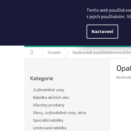
Přejít
info@dobirkov.cz
na
Tento web používá so
obsah
s jejich používáním.. V
Nastavení
Hodnocení obchodu
VÝHODY REGISTRACE
Sl
Domů
Ostatní
Opakovaně použitelná kovová brčk
P
Opak
o
Přeskočit
s
Průměr
Neohod
Kategorie
kategorie
t
hodnoce
r
produkt
Zvýhodněné ceny
a
je
Nabídka akčních slev
0,0
n
z
Všechny produkty
n
5
í
Slevy, zvýhodněné ceny, akce
hvězdič
p
Speciální nabídky
a
Limitovaná nabídka