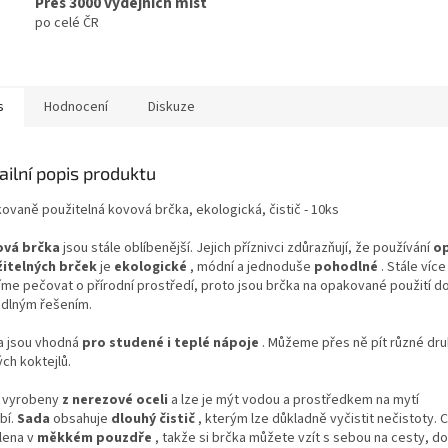
Přes 3000 výdejních míst
po celé ČR
s
Hodnocení
Diskuze
ailní popis produktu
ovaně použitelná kovová brčka, ekologická, čistič - 10ks
vá brčka
jsou stále oblíbenější. Jejich příznivci zdůrazňují, že používání
o
itelných brček
je
ekologické
, módní a jednoduše
pohodlné
. Stále více
íme pečovat o přírodní prostředí, proto jsou brčka na opakované použití d
dlným řešením.
a jsou vhodná
pro studené i teplé nápoje
. Můžeme přes ně pít různé dru
ch koktejlů.
 vyrobeny
z nerezové oceli
a lze je mýt vodou a prostředkem na mytí
bí.
Sada
obsahuje
dlouhý čistič
, kterým lze důkladně vyčistit nečistoty. C
lena v
měkkém pouzdře
, takže si brčka můžete vzít s sebou na cesty, d