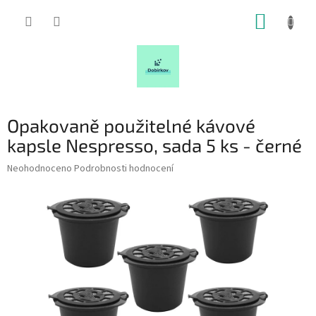
Přejít
NÁKUP
na
obsah
KOŠÍK
Opakovaně použitelné kávové
kapsle Nespresso, sada 5 ks - černé
Průměrné
Neohodnoceno
Podrobnosti hodnocení
hodnocení
produktu
je
0,0
z
5
hvězdiček.