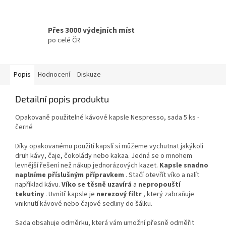
Přes 3000 výdejních míst
po celé ČR
Popis
Hodnocení
Diskuze
Detailní popis produktu
Opakovaně použitelné kávové kapsle Nespresso, sada 5 ks -
černé
Díky opakovanému použití kapslí si můžeme vychutnat jakýkoli
druh kávy, čaje, čokolády nebo kakaa. Jedná se o mnohem
levnější řešení než nákup jednorázových kazet.
Kapsle snadno
naplníme příslušným přípravkem
. Stačí otevřít víko a nalít
například kávu.
Víko se těsně uzavírá
a
nepropouští
tekutiny
. Uvnitř kapsle je
nerezový filtr
, který zabraňuje
vniknutí kávové nebo čajové sedliny do šálku.
Sada obsahuje odměrku, která vám umožní přesně odměřit