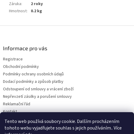
Záruka
:
2 roky
Hmotnost
:
0.2 kg
Z
á
p
a
Informace pro vás
t
Registrace
í
Obchodní podmínky
Podmínky ochrany osobních údajů
Dodací podmínky a způsob platby
Odstoupení od smlouvy a vrácení zboží
Nepřevzetí zásilky a porušení smlouvy
Reklamační řád
Kontakt
Napište nám
Tento web používá soubory cookie. Dalším procházením
tohoto webu vyjadřujete souhlas s jejich používáním.. Více