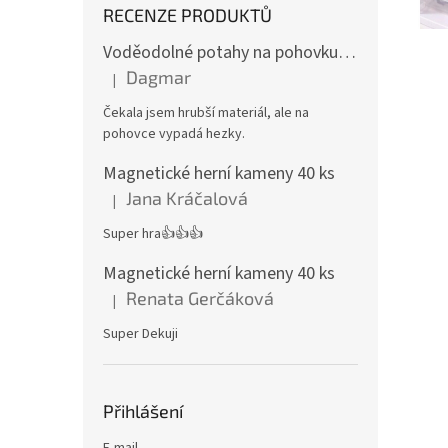
RECENZE PRODUKTŮ
Voděodolné potahy na pohovku se vzorem
Dagmar
|
Hodnocení produktu je 4 z 5 hvězdiček.
Čekala jsem hrubší materiál, ale na
pohovce vypadá hezky.
Magnetické herní kameny 40 ks
Jana Kráčalová
|
Hodnocení produktu je 5 z 5 hvězdiček.
Super hra👍👍👍
Magnetické herní kameny 40 ks
Renata Gerčáková
|
Hodnocení produktu je 5 z 5 hvězdiček.
Super Dekuji
Přihlášení