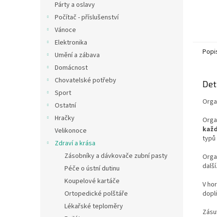
Párty a oslavy
Počítač - příslušenství
Vánoce
Elektronika
Popi
Umění a zábava
Domácnost
Chovatelské potřeby
Det
Sport
Orga
Ostatní
Hračky
Orga
každ
Velikonoce
typů 
Zdraví a krása
Zásobníky a dávkovače zubní pasty
Orga
další
Péče o ústní dutinu
Koupelové kartáče
V hor
dopl
Ortopedické polštáře
Lékařské teploměry
Zásuv