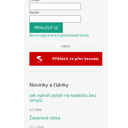
E-mail
Heslo
PŘIHLÁSIT SE
Nová registrace
Zapomenuté heslo
nebo
Přihlásit se přes Seznam
Novinky a články
Jak vybrat potah na sedačku bez
omylů
6.7.2026
Žakárová látka
21.1.2024