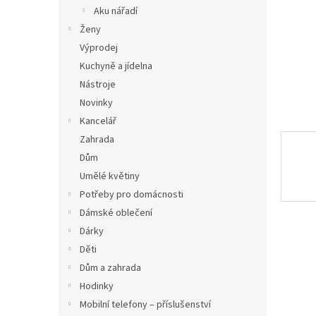
n
Aku nářadí
e
Ženy
l
Výprodej
Kuchyně a jídelna
Nástroje
Novinky
Kancelář
Zahrada
Dům
Umělé květiny
Potřeby pro domácnosti
Dámské oblečení
Dárky
Děti
Dům a zahrada
Hodinky
Mobilní telefony – příslušenství