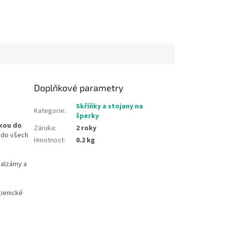
Doplňkové parametry
Skříňky a stojany na
Kategorie
:
šperky
vkou do
Záruka
:
2 roky
 do všech
Hmotnost
:
0.2 kg
balzámy a
gienické