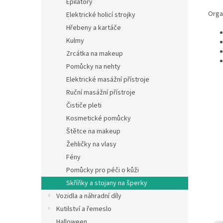
Epilátory
Orga
Elektrické holicí strojky
Hřebeny a kartáče
Kulmy
Zrcátka na makeup
Pomůcky na nehty
Elektrické masážní přístroje
Ruční masážní přístroje
Čističe pleti
Kosmetické pomůcky
Štětce na makeup
Žehličky na vlasy
Fény
Pomůcky pro péči o kůži
Skříňky a stojany na šperky
Vozidla a náhradní díly
Kutilství a řemeslo
Halloween