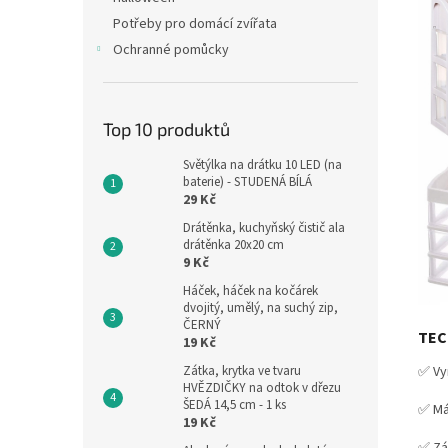
Potřeby pro domácí zvířata
Ochranné pomůcky
Top 10 produktů
Světýlka na drátku 10 LED (na
baterie) - STUDENÁ BÍLÁ
29 Kč
Drátěnka, kuchyňský čistič ala
drátěnka 20x20 cm
9 Kč
Háček, háček na kočárek
dvojitý, umělý, na suchý zip,
ČERNÝ
TEC
19 Kč
Zátka, krytka ve tvaru
✅ Vy
HVĚZDIČKY na odtok v dřezu
ŠEDÁ 14,5 cm - 1 ks
✅ Má
19 Kč