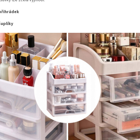
suvky lze zcela vyjmout
přihrádek
šuplíky