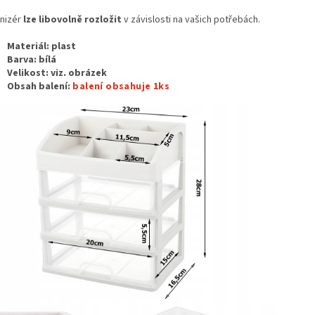
nizér
lze libovolně rozložit
v závislosti na vašich potřebách.
Materiál: plast
Barva: bílá
Velikost: viz. obrázek
Obsah balení:
balení obsahuje 1ks