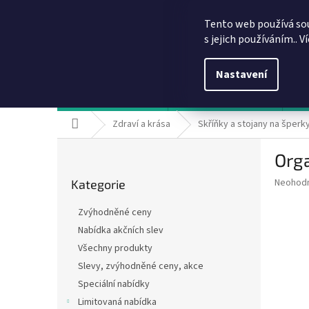
Přejít
info@dobirkov.cz
na
Tento web používá so
obsah
s jejich používáním.. V
Nastavení
Hodnocení obchodu
VÝHODY REGISTRACE
Sl
Domů
Zdraví a krása
Skříňky a stojany na šperk
P
Orga
o
Přeskočit
s
Průměr
Neohod
Kategorie
kategorie
t
hodnoce
r
produkt
Zvýhodněné ceny
a
je
Nabídka akčních slev
0,0
n
z
Všechny produkty
n
5
í
Slevy, zvýhodněné ceny, akce
hvězdič
p
Speciální nabídky
a
Limitovaná nabídka