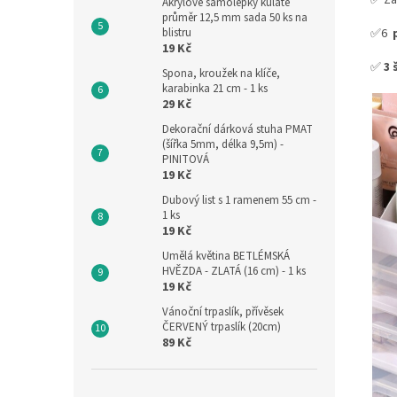
✅ Zá
Akrylové samolepky kulaté
průměr 12,5 mm sada 50 ks na
blistru
✅6
19 Kč
✅
3 
Spona, kroužek na klíče,
karabinka 21 cm - 1 ks
29 Kč
Dekorační dárková stuha PMAT
(šířka 5mm, délka 9,5m) -
PINITOVÁ
19 Kč
Dubový list s 1 ramenem 55 cm -
1 ks
19 Kč
Umělá květina BETLÉMSKÁ
HVĚZDA - ZLATÁ (16 cm) - 1 ks
19 Kč
Vánoční trpaslík, přívěsek
ČERVENÝ trpaslík (20cm)
89 Kč