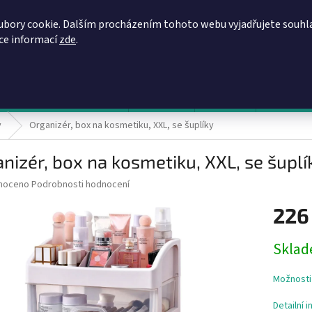
REGISTRACE
OBCHODNÍ PODMÍNKY
PODMÍNKY OCHRANY OSOBN
ubory cookie. Dalším procházením tohoto webu vyjadřujete souhl
íce informací
zde
.
HLEDAT
evy, zvýhodněné ceny, akce
Výprodej
Novinky
Napište 
y
Organizér, box na kosmetiku, XXL, se šuplíky
nizér, box na kosmetiku, XXL, se šuplí
né
noceno
Podrobnosti hodnocení
ní
226
u
Měrná
Sklad
cena:
ek.
Možnosti
Detailní 