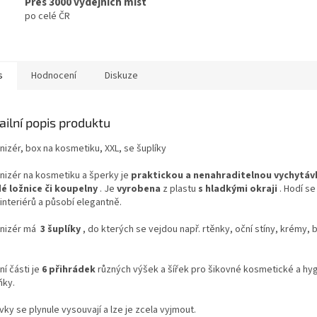
Přes 3000 výdejních míst
po celé ČR
s
Hodnocení
Diskuze
ailní popis produktu
nizér, box na kosmetiku, XXL, se šuplíky
nizér na kosmetiku a šperky je
praktickou a nenahraditelnou vychytá
é ložnice či koupelny
. Je
vyrobena
z plastu
s hladkými okraji
. Hodí se
interiérů a působí elegantně.
nizér má
3 šuplíky
, do kterých se vejdou např. rtěnky, oční stíny, krémy, 
.
ní části je
6 přihrádek
různých výšek a šířek pro šikovné kosmetické a hy
ňky.
ky se plynule vysouvají a lze je zcela vyjmout.