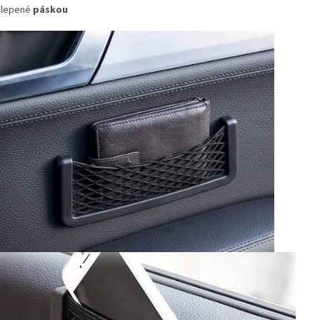
ilepené
páskou