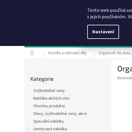
Přejít
info@dobirkov.cz
na
Tento web používá so
obsah
s jejich používáním.. V
Nastavení
Hodnocení obchodu
VÝHODY REGISTRACE
Sl
Domů
Vozidla a náhradní díly
Organizér do auta, 
P
Orga
o
Přeskočit
s
Průměr
Neohod
Kategorie
kategorie
t
hodnoce
r
produkt
Zvýhodněné ceny
a
je
Nabídka akčních slev
0,0
n
z
Všechny produkty
n
5
í
Slevy, zvýhodněné ceny, akce
hvězdič
p
Speciální nabídky
a
Limitovaná nabídka