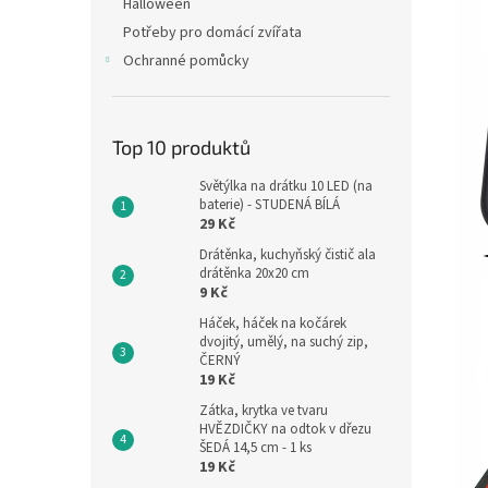
Halloween
Potřeby pro domácí zvířata
Ochranné pomůcky
Top 10 produktů
Světýlka na drátku 10 LED (na
baterie) - STUDENÁ BÍLÁ
29 Kč
Drátěnka, kuchyňský čistič ala
drátěnka 20x20 cm
9 Kč
Háček, háček na kočárek
dvojitý, umělý, na suchý zip,
ČERNÝ
19 Kč
Zátka, krytka ve tvaru
HVĚZDIČKY na odtok v dřezu
ŠEDÁ 14,5 cm - 1 ks
19 Kč