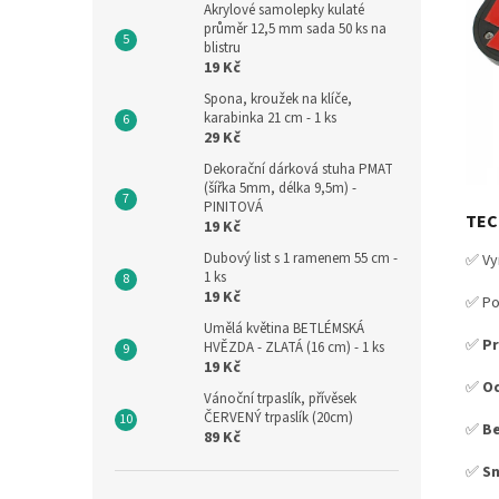
Akrylové samolepky kulaté
průměr 12,5 mm sada 50 ks na
blistru
19 Kč
Spona, kroužek na klíče,
karabinka 21 cm - 1 ks
29 Kč
Dekorační dárková stuha PMAT
(šířka 5mm, délka 9,5m) -
PINITOVÁ
TEC
19 Kč
Dubový list s 1 ramenem 55 cm -
✅ Vy
1 ks
19 Kč
✅ Po
Umělá květina BETLÉMSKÁ
✅
Pr
HVĚZDA - ZLATÁ (16 cm) - 1 ks
19 Kč
✅
Od
Vánoční trpaslík, přívěsek
ČERVENÝ trpaslík (20cm)
✅
B
89 Kč
✅
Sn