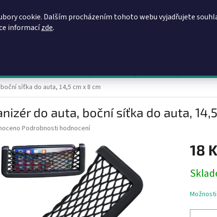
REGISTRACE
OBCHODNÍ PODMÍNKY
PODMÍNKY OCHRANY OSOBN
ubory cookie. Dalším procházením tohoto webu vyjadřujete souhl
íce informací
zde
.
HLEDAT
evy, zvýhodněné ceny, akce
Výprodej
Novinky
Napište 
boční síťka do auta, 14,5 cm x 8 cm
nizér do auta, boční síťka do auta, 14,
né
noceno
Podrobnosti hodnocení
ní
18 
u
Měrná
Sklad
cena:
ek.
Možnosti