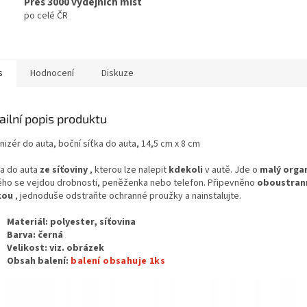
Přes 3000 výdejních míst
po celé ČR
s
Hodnocení
Diskuze
ailní popis produktu
izér do auta, boční síťka do auta, 14,5 cm x 8 cm
a do auta
ze síťoviny
, kterou lze nalepit
kdekoli
v autě. Jde o
malý orga
ého se vejdou drobnosti, peněženka nebo telefon. Připevněno
oboustran
kou
, jednoduše odstraňte ochranné proužky a nainstalujte.
Materiál: polyester, síťovina
Barva: černá
Velikost: viz. obrázek
Obsah balení:
balení obsahuje 1ks