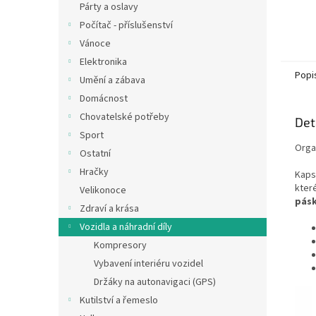
Párty a oslavy
Počítač - příslušenství
Vánoce
Elektronika
Popi
Umění a zábava
Domácnost
Chovatelské potřeby
Det
Sport
Organ
Ostatní
Hračky
Kaps
kter
Velikonoce
pás
Zdraví a krása
Vozidla a náhradní díly
Kompresory
Vybavení interiéru vozidel
Držáky na autonavigaci (GPS)
Kutilství a řemeslo