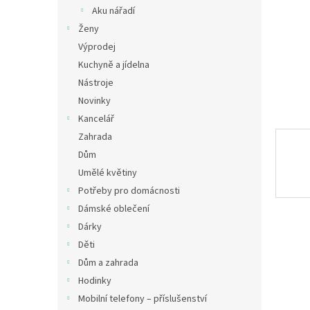
n
Aku nářadí
e
Ženy
l
Výprodej
Kuchyně a jídelna
Nástroje
Novinky
Kancelář
Zahrada
Dům
Umělé květiny
Potřeby pro domácnosti
Dámské oblečení
Dárky
Děti
Dům a zahrada
Hodinky
Mobilní telefony – příslušenství