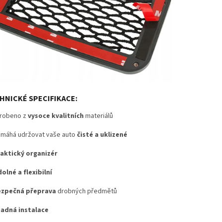
HNICKÉ SPECIFIKACE:
robeno z
vysoce kvalitních
materiálů
máhá udržovat vaše auto
čisté a uklizené
aktický organizér
olné a flexibilní
ezpečná přeprava
drobných předmětů
adná instalace