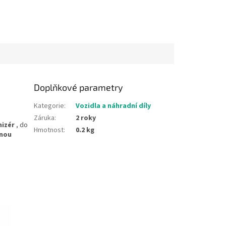
Doplňkové parametry
Kategorie
:
Vozidla a náhradní díly
Záruka
:
2 roky
nizér
, do
Hmotnost
:
0.2 kg
nou