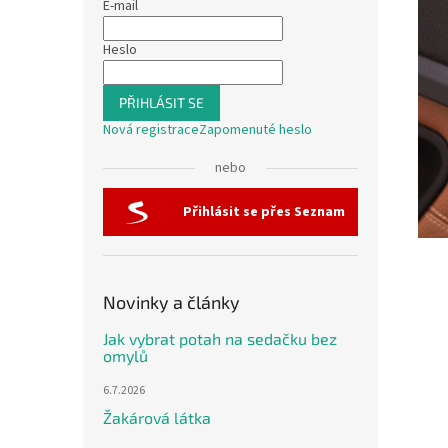
E-mail
Heslo
PŘIHLÁSIT SE
Nová registrace
Zapomenuté heslo
nebo
Přihlásit se přes Seznam
Novinky a články
Jak vybrat potah na sedačku bez
omylů
6.7.2026
Žakárová látka