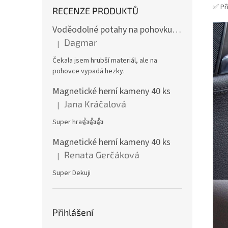
✅ Př
RECENZE PRODUKTŮ
Voděodolné potahy na pohovku se vzorem
Dagmar
|
Hodnocení produktu je 4 z 5 hvězdiček.
Čekala jsem hrubší materiál, ale na
pohovce vypadá hezky.
Magnetické herní kameny 40 ks
Jana Kráčalová
|
Hodnocení produktu je 5 z 5 hvězdiček.
Super hra👍👍👍
Magnetické herní kameny 40 ks
Renata Gerčáková
|
Hodnocení produktu je 5 z 5 hvězdiček.
Super Dekuji
Přihlášení