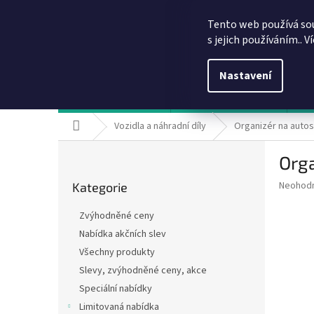
Přejít
info@dobirkov.cz
na
Tento web používá so
obsah
s jejich používáním.. V
Nastavení
Hodnocení obchodu
VÝHODY REGISTRACE
Sl
Domů
Vozidla a náhradní díly
Organizér na auto
P
Org
o
Přeskočit
s
Průměr
Neohod
Kategorie
kategorie
t
hodnoce
r
produkt
Zvýhodněné ceny
a
je
Nabídka akčních slev
0,0
n
z
Všechny produkty
n
5
í
Slevy, zvýhodněné ceny, akce
hvězdič
p
Speciální nabídky
a
Limitovaná nabídka