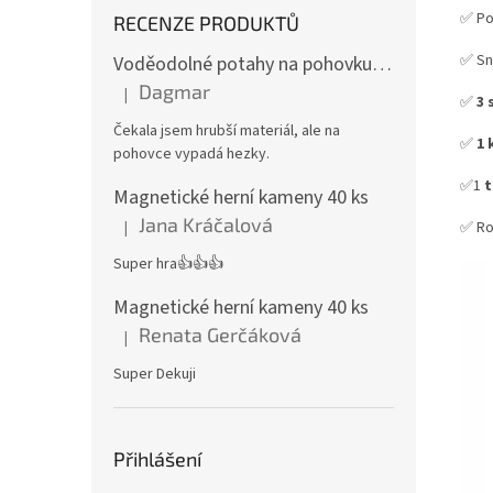
✅ Po
RECENZE PRODUKTŮ
✅ Sn
Voděodolné potahy na pohovku se vzorem
Dagmar
|
Hodnocení produktu je 4 z 5 hvězdiček.
✅
3 
Čekala jsem hrubší materiál, ale na
✅
1 
pohovce vypadá hezky.
✅1
t
Magnetické herní kameny 40 ks
Jana Kráčalová
|
✅ Ro
Hodnocení produktu je 5 z 5 hvězdiček.
Super hra👍👍👍
Magnetické herní kameny 40 ks
Renata Gerčáková
|
Hodnocení produktu je 5 z 5 hvězdiček.
Super Dekuji
Přihlášení