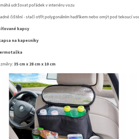
máhá udržovat pořádek v interiéru vozu
adné čištění - stačí otřít polygonálním hadříkem nebo omýt pod tekoucí v
síťované kapsy
kapsa na kapesníky
ermotaška
změry:
35 cm x 28 cm x 10 cm