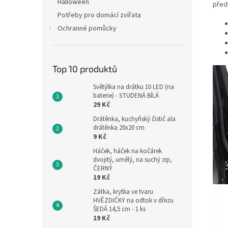
Halloween
před
Potřeby pro domácí zvířata
Ochranné pomůcky
Top 10 produktů
Světýlka na drátku 10 LED (na
baterie) - STUDENÁ BÍLÁ
29 Kč
Drátěnka, kuchyňský čistič ala
drátěnka 20x20 cm
9 Kč
Háček, háček na kočárek
dvojitý, umělý, na suchý zip,
ČERNÝ
19 Kč
Zátka, krytka ve tvaru
HVĚZDIČKY na odtok v dřezu
ŠEDÁ 14,5 cm - 1 ks
19 Kč