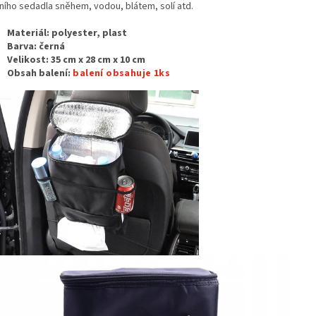
ního sedadla sněhem, vodou, blátem, solí atd.
Materiál: polyester, plast
Barva: černá
Velikost:
35 cm x 28 cm x 10 cm
Obsah balení:
balení obsahuje 1ks