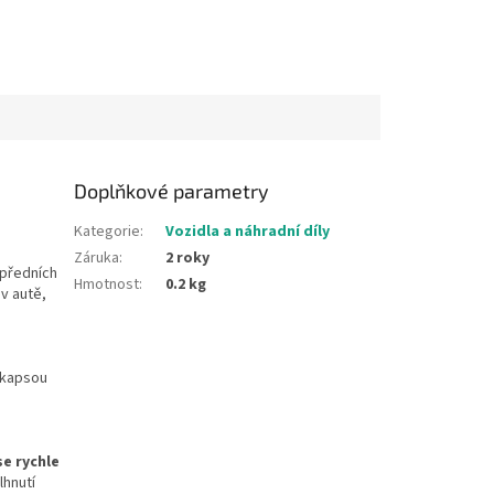
Doplňkové parametry
Kategorie
:
Vozidla a náhradní díly
Záruka
:
2 roky
 předních
Hmotnost
:
0.2 kg
 v autě,
í kapsou
se rychle
lhnutí