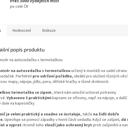
Přes 3000 výdejních míst
po celé ČR
s
Hodnocení
Diskuze
ailní popis produktu
nizér na autosedačku s termotaškou
nizér na autosedačku s termotaškou
určený k montáži na zadní stranu
sedaček. Perfektní
pro udržení pořádku,
ideální pro uložení různých věcí
jsou: mapy, nápoje, jídlo, pera, dětské hračky a různé drobnosti.
elkou termotašku se zipem
, která nám umožní uchovat potraviny
tvé.
Vybaveno 3 praktickými
kapsami ze síťoviny, např. na nápoje, a dalš
ě dole na kapesníčky.
nič je velmi praktický a snadno se instaluje,
takže
na židli dobře
ne.
Upevňuje se pomocí západky v horní části sedadla. Když se zašpiní,
dá 
at a vyprat.
Kromě toho
slouží jako ochranný kryt
proti zašpinění a nav