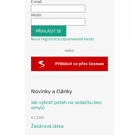
E-mail
Heslo
PŘIHLÁSIT SE
Nová registrace
Zapomenuté heslo
nebo
Přihlásit se přes Seznam
Novinky a články
Jak vybrat potah na sedačku bez
omylů
6.7.2026
Žakárová látka