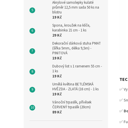
Akrylové samolepky kulaté
průměr 12,5 mm sada 50 ks na
blistru
19 Kč
Spona, kroužek na klíče,
karabinka 21 cm - 1 ks
29 Kč
Dekorační dárková stuha PMAT
(šířka 5mm, délka 9,5m) -
PINITOVÁ
19 Kč
Dubový list s 1 ramenem 55 cm -
1 ks
19 Kč
TEC
Umělá květina BETLÉMSKÁ
✅ Vy
HVĚZDA - ZLATÁ (16 cm) - 1 ks
19 Kč
✅ Sn
Vánoční trpaslík, přívěsek
ČERVENÝ trpaslík (20cm)
✅
Do
89 Kč
✅ Fu