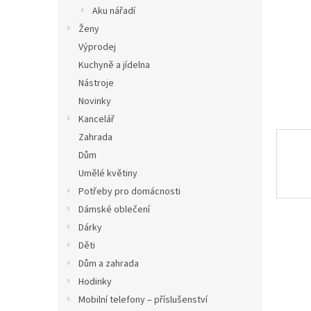
n
Aku nářadí
e
Ženy
l
Výprodej
Kuchyně a jídelna
Nástroje
Novinky
Kancelář
Zahrada
Dům
Umělé květiny
Potřeby pro domácnosti
Dámské oblečení
Dárky
Děti
Dům a zahrada
Hodinky
Mobilní telefony – příslušenství