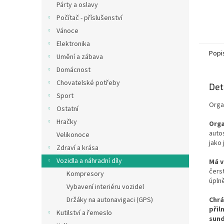
Párty a oslavy
Počítač - příslušenství
Vánoce
Elektronika
Popi
Umění a zábava
Domácnost
Chovatelské potřeby
Det
Sport
Orga
Ostatní
Hračky
Orga
auto
Velikonoce
jako 
Zdraví a krása
Vozidla a náhradní díly
Má v
čers
Kompresory
úpln
Vybavení interiéru vozidel
Chrá
Držáky na autonavigaci (GPS)
přil
Kutilství a řemeslo
sund