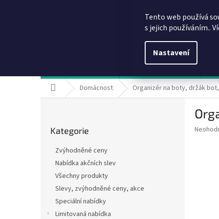
Přejít
info@dobirkov.cz
na
Tento web používá so
obsah
s jejich používáním.. V
Nastavení
Hodnocení obchodu
VÝHODY REGISTRACE
Sl
Domů
Domácnost
Organizér na boty, držák bot,
P
Orga
o
Přeskočit
s
Průměr
Neohod
Kategorie
kategorie
t
hodnoce
r
produkt
Zvýhodněné ceny
a
je
Nabídka akčních slev
0,0
n
z
Všechny produkty
n
5
í
Slevy, zvýhodněné ceny, akce
hvězdič
p
Speciální nabídky
a
Limitovaná nabídka