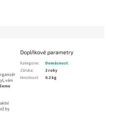
Doplňkové parametry
Kategorie
:
Domácnost
Záruka
:
2 roky
organizér
Hmotnost
:
0.2 kg
tyl, vám
ašemu
aktní
niž by