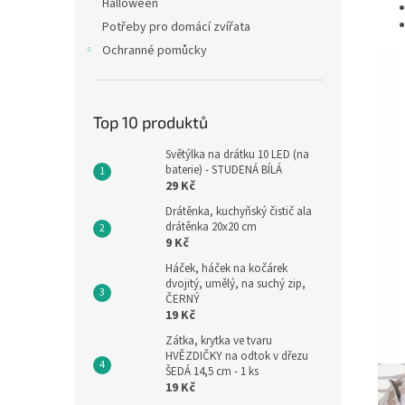
Halloween
Potřeby pro domácí zvířata
Ochranné pomůcky
Top 10 produktů
Světýlka na drátku 10 LED (na
baterie) - STUDENÁ BÍLÁ
29 Kč
Drátěnka, kuchyňský čistič ala
drátěnka 20x20 cm
9 Kč
Háček, háček na kočárek
dvojitý, umělý, na suchý zip,
ČERNÝ
19 Kč
Zátka, krytka ve tvaru
HVĚZDIČKY na odtok v dřezu
ŠEDÁ 14,5 cm - 1 ks
19 Kč