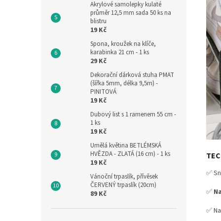
Akrylové samolepky kulaté
průměr 12,5 mm sada 50 ks na
blistru
19 Kč
Spona, kroužek na klíče,
karabinka 21 cm - 1 ks
29 Kč
Dekorační dárková stuha PMAT
(šířka 5mm, délka 9,5m) -
PINITOVÁ
19 Kč
Dubový list s 1 ramenem 55 cm -
1 ks
19 Kč
Umělá květina BETLÉMSKÁ
HVĚZDA - ZLATÁ (16 cm) - 1 ks
TEC
19 Kč
✅ Sn
Vánoční trpaslík, přívěsek
ČERVENÝ trpaslík (20cm)
✅
Na
89 Kč
✅ Na