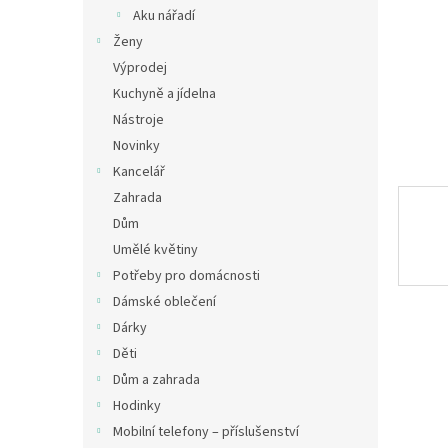
n
Aku nářadí
e
Ženy
l
Výprodej
Kuchyně a jídelna
Nástroje
Novinky
Kancelář
Zahrada
Dům
Umělé květiny
Potřeby pro domácnosti
Dámské oblečení
Dárky
Děti
Dům a zahrada
Hodinky
Mobilní telefony – příslušenství