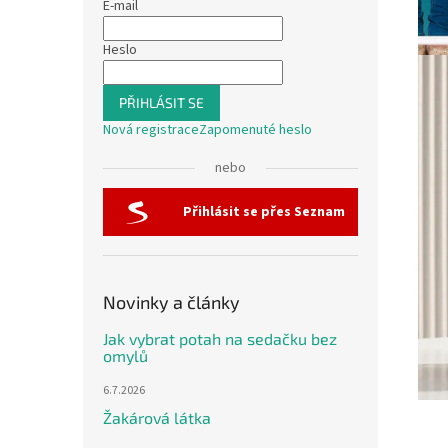
E-mail
Heslo
PŘIHLÁSIT SE
Nová registrace
Zapomenuté heslo
nebo
Přihlásit se přes Seznam
Novinky a články
Jak vybrat potah na sedačku bez
omylů
6.7.2026
Žakárová látka