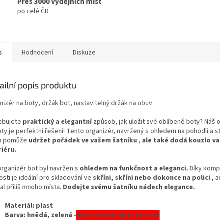
Přes 3000 výdejních míst
po celé ČR
s
Hodnocení
Diskuze
ailní popis produktu
nizér na boty, držák bot, nastavitelný držák na obuv
ebujete
praktický a elegantní
způsob, jak uložit své oblíbené boty? Náš 
ty je perfektní řešení! Tento organizér, navržený s ohledem na pohodlí a s
n pomůže
udržet pořádek ve vašem šatníku
,
ale také dodá kouzlo v
riéru.
organizér bot byl navržen s
ohledem na funkčnost a eleganci.
Díky komp
osti je ideální pro skladování ve
skříni, skříni nebo dokonce na polici
, a
al příliš mnoho místa.
Dodejte svému šatníku nádech elegance.
Materiál: plast
Barva: hnědá, zelená -
Není možný výběr barvy!!!