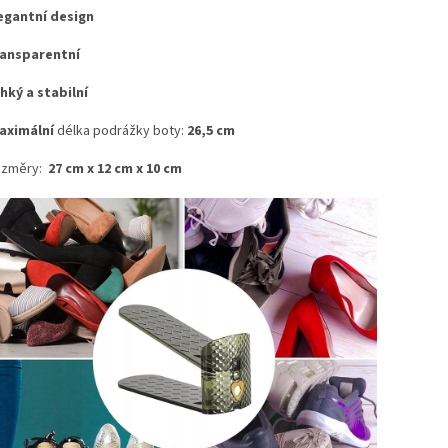
egantní design
ansparentní
hký a stabilní
aximální
délka podrážky boty:
26,5 cm
ozměry:
27 cm x 12 cm x 10 cm