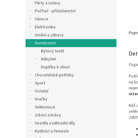
Párty a oslavy
Počítač - příslušenství
Vánoce
Elektronika
Popi
Umění a zábava
Domácnost
Bytový textil
Det
Nábytek
Orga
Doplňky k obuvi
Chovatelské potřeby
Potř
na bo
Sport
neje
Ostatní
inte
Hračky
Náš 
Velikonoce
velik
Zdraví a krása
zabír
Vozidla a náhradní díly
Kutilství a řemeslo