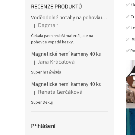
✅
El
RECENZE PRODUKTŮ
✅
Tr
Voděodolné potahy na pohovku se vzorem
Dagmar
|
Hodnocení produktu je 4 z 5 hvězdiček.
✅
Le
Čekala jsem hrubší materiál, ale na
✅
M
pohovce vypadá hezky.
✅ R
Magnetické herní kameny 40 ks
Jana Kráčalová
|
Hodnocení produktu je 5 z 5 hvězdiček.
Super hra👍👍👍
Magnetické herní kameny 40 ks
Renata Gerčáková
|
Hodnocení produktu je 5 z 5 hvězdiček.
Super Dekuji
Přihlášení