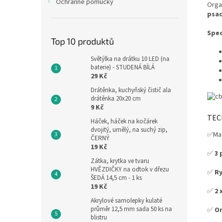
Ochranné pomůcky
Orga
psac
Spec
Top 10 produktů
Světýlka na drátku 10 LED (na
baterie) - STUDENÁ BÍLÁ
29 Kč
Drátěnka, kuchyňský čistič ala
drátěnka 20x20 cm
9 Kč
TEC
Háček, háček na kočárek
dvojitý, umělý, na suchý zip,
✅Mat
ČERNÝ
19 Kč
✅
3 
Zátka, krytka ve tvaru
HVĚZDIČKY na odtok v dřezu
✅
Ry
ŠEDÁ 14,5 cm - 1 ks
19 Kč
✅
2 
Akrylové samolepky kulaté
průměr 12,5 mm sada 50 ks na
✅
Or
blistru