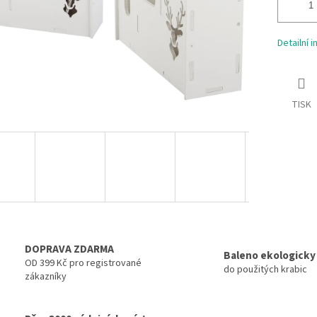
Detailní 
TISK
DOPRAVA ZDARMA
Baleno ekologicky
OD 399 Kč pro registrované
do použitých krabic
zákazníky