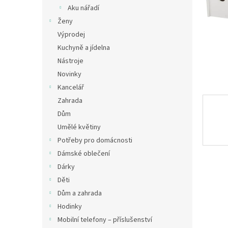
n
Aku nářadí
e
Ženy
l
Výprodej
Kuchyně a jídelna
Nástroje
Novinky
Kancelář
Zahrada
Dům
Umělé květiny
Potřeby pro domácnosti
Dámské oblečení
Dárky
Děti
Dům a zahrada
Hodinky
Mobilní telefony – příslušenství