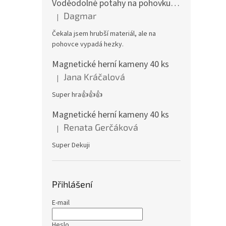
Voděodolné potahy na pohovku se vzorem
Dagmar
|
Hodnocení produktu je 4 z 5 hvězdiček.
Čekala jsem hrubší materiál, ale na
pohovce vypadá hezky.
Magnetické herní kameny 40 ks
Jana Kráčalová
|
Hodnocení produktu je 5 z 5 hvězdiček.
Super hra👍👍👍
Magnetické herní kameny 40 ks
Renata Gerčáková
|
Hodnocení produktu je 5 z 5 hvězdiček.
Super Dekuji
Přihlášení
E-mail
Heslo