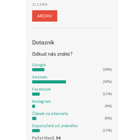
21.1.2024
ARCHIV
Dotazník
Odkud nás znáte?
Google
(18%)
Seznam
(50%)
Facebook
(11%)
Instagram
(4%)
Článek na internetu
(6%)
Doporučení od známého
(11%)
Počet hlasů:
54