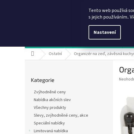
Přejít
info@dobirkov.cz
na
Tento web používá so
obsah
s jejich používáním.. V
Nastavení
Hodnocení obchodu
VÝHODY REGISTRACE
Sl
Domů
Ostatní
Organizér na zeď, závěsná kuchyňs
P
Orga
o
Přeskočit
s
Průměr
Neohod
Kategorie
kategorie
t
hodnoce
r
produkt
Zvýhodněné ceny
a
je
Nabídka akčních slev
0,0
n
z
Všechny produkty
n
5
í
Slevy, zvýhodněné ceny, akce
hvězdič
p
Speciální nabídky
a
Limitovaná nabídka