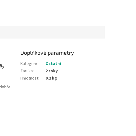
Doplňkové parametry
a,
Kategorie
:
Ostatní
Záruka
:
2 roky
Hmotnost
:
0.2 kg
dobře