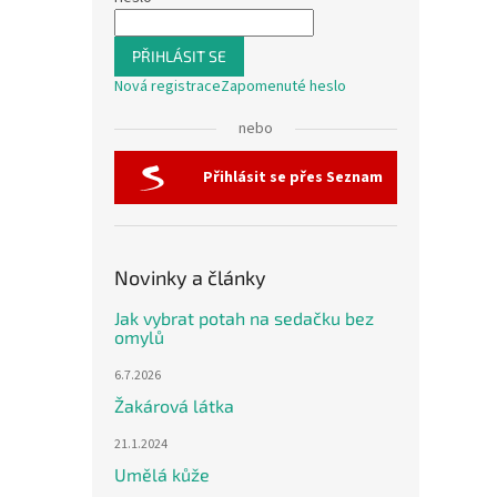
PŘIHLÁSIT SE
Nová registrace
Zapomenuté heslo
nebo
Přihlásit se přes Seznam
Novinky a články
Jak vybrat potah na sedačku bez
omylů
6.7.2026
Žakárová látka
21.1.2024
Umělá kůže