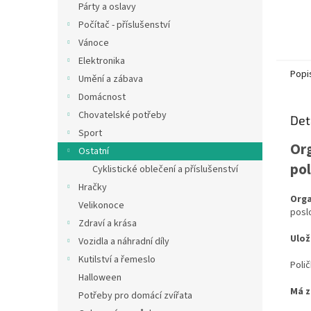
Párty a oslavy
Počítač - příslušenství
Vánoce
Elektronika
Popi
Umění a zábava
Domácnost
Chovatelské potřeby
Det
Sport
Org
Ostatní
pol
Cyklistické oblečení a příslušenství
Hračky
Orga
Velikonoce
posl
Zdraví a krása
Ulož
Vozidla a náhradní díly
Kutilství a řemeslo
Poli
Halloween
Má z
Potřeby pro domácí zvířata