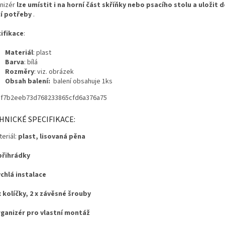
nizér
lze umístit i na horní část skříňky nebo psacího stolu a uložit d
í potřeby
.
ifikace
:
Materiál
: plast
Barva
: bílá
Rozměry
: viz. obrázek
Obsah balení:
balení obsahuje 1ks
HNICKÉ SPECIFIKACE:
eriál:
plast, lisovaná pěna
přihrádky
chlá instalace
x kolíčky, 2 x závěsné šrouby
ganizér pro vlastní montáž