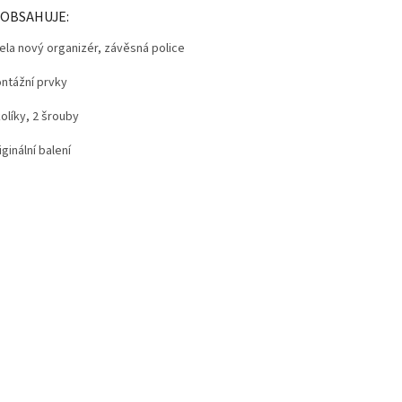
 OBSAHUJE:
cela nový organizér, závěsná police
ontážní prvky
kolíky, 2 šrouby
iginální balení