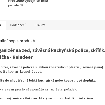
Přes 3000 výdejních míst
po celé ČR
s
Hodnocení
Diskuze
ailní popis produktu
anizér na zeď, závěsná kuchyňská police, skříňk
ička - Reindeer
nizér, závěsná polička s lehkou konstrukcí z plastu (lisovaná pěna)
ouží v kuchyni, koupelně apod.
íte do ní potřebné lehké kuchyňské nebo koupelnové doplňky.
čka je velmi prostorná a pomůže vám udržet si pořádek.
ajímavý, univerzální vzor, ​​který se hodí do každého interiéru.