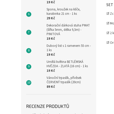
19 Kč
SET
Spona, kroužek na klíče,
☑️ Z
karabinka 21 cm - 1 ks
29 Kč
☑️ M
Dekorační dárková stuha PMAT
(šířka 5mm, délka 9,5m) -
☑️ 2 
PINITOVÁ
19 Kč
☑️ Or
Dubový list s 1 ramenem 55 cm -
1 ks
19 Kč
Umělá květina BETLÉMSKÁ
HVĚZDA - ZLATÁ (16 cm) - 1 ks
19 Kč
Vánoční trpaslík, přívěsek
ČERVENÝ trpaslík (20cm)
89 Kč
RECENZE PRODUKTŮ