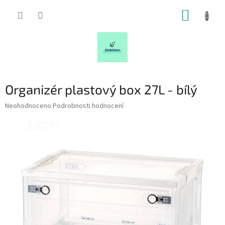
Přejít
NÁKUP
na
obsah
KOŠÍK
Organizér plastový box 27L - bílý
Průměrné
Neohodnoceno
Podrobnosti hodnocení
hodnocení
produktu
je
0,0
z
5
hvězdiček.