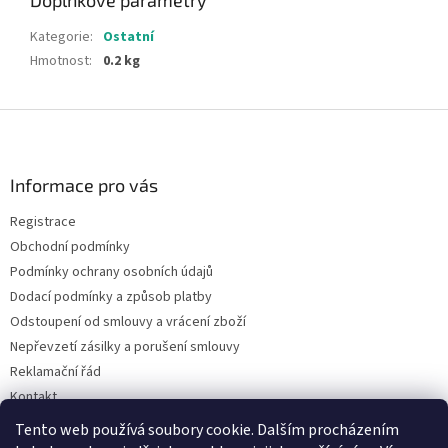
Doplňkové parametry
Kategorie
:
Ostatní
Hmotnost
:
0.2 kg
Z
á
p
a
Informace pro vás
t
Registrace
í
Obchodní podmínky
Podmínky ochrany osobních údajů
Dodací podmínky a způsob platby
Odstoupení od smlouvy a vrácení zboží
Nepřevzetí zásilky a porušení smlouvy
Reklamační řád
Kontakt
Napište nám
Tento web používá soubory cookie. Dalším procházením