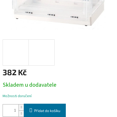
382 Kč
Měrná
Skladem u dodavatele
cena:
Možnosti doručení
Přidat do košíku