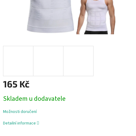
165 Kč
Měrná
Skladem u dodavatele
cena:
Možnosti doručení
Detailní informace