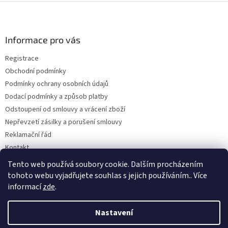
Z
á
p
a
Informace pro vás
t
Registrace
í
Obchodní podmínky
Podmínky ochrany osobních údajů
Dodací podmínky a způsob platby
Odstoupení od smlouvy a vrácení zboží
Nepřevzetí zásilky a porušení smlouvy
Reklamační řád
Kontakt
Napište nám
Tento web používá soubory cookie. Dalším procházením
tohoto webu vyjadřujete souhlas s jejich používáním.. Více
informací
zde
.
Vytvořil Shoptet
Nastavení