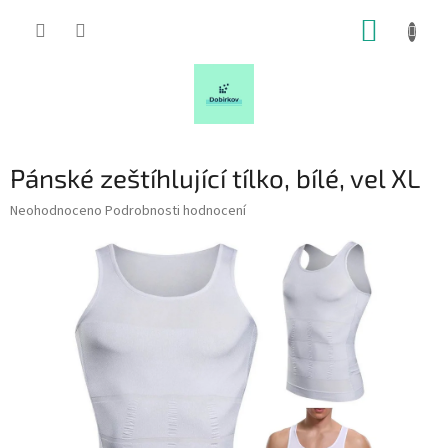
Přejít
NÁKUP
na
obsah
KOŠÍK
Pánské zeštíhlující tílko, bílé, vel XL
Průměrné
Neohodnoceno
Podrobnosti hodnocení
hodnocení
produktu
je
0,0
z
5
hvězdiček.