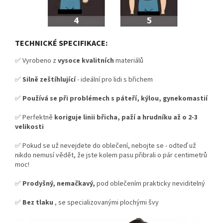
TECHNICKÉ SPECIFIKACE:
✅ Vyrobeno z
vysoce kvalitních
materiálů
✅
Silně zeštíhlující
- ideální pro lidi s břichem
✅
Používá se při problémech s páteří, kýlou, gynekomastií
✅ Perfektně
koriguje linii břicha, paží a hrudníku až o 2-3
velikosti
✅ Pokud se už nevejdete do oblečení, nebojte se - odteď už
nikdo nemusí vědět, že jste kolem pasu přibrali o pár centimetrů
moc!
✅
Prodyšný, nemačkavý,
pod oblečením prakticky neviditelný
✅
Bez tlaku
, se specializovanými plochými švy