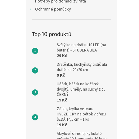
Potřeby pro domácí zvířata
Ochranné pomůcky
Top 10 produktů
Světýlka na drátku 10 LED (na
baterie) - STUDENÁ BÍLÁ
29 Kč
Drátěnka, kuchyňský čistič ala
drátěnka 20x20 cm
9 Kč
Háček, háček na kočárek
dvojitý, umělý, na suchý zip,
ČERNÝ
19 Kč
Zátka, krytka ve tvaru
HVĚZDIČKY na odtok v dřezu
ŠEDÁ 14,5 cm - 1 ks
19 Kč
Akrylové samolepky kulaté