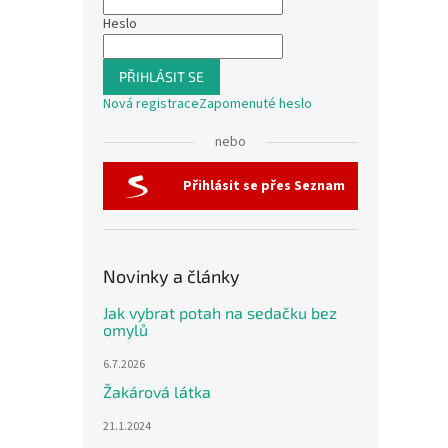
Heslo
PŘIHLÁSIT SE
Nová registrace
Zapomenuté heslo
nebo
Přihlásit se přes Seznam
Novinky a články
Jak vybrat potah na sedačku bez
omylů
6.7.2026
Žakárová látka
21.1.2024