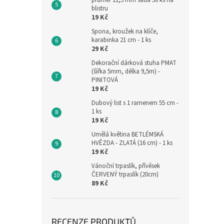
průměr 12,5 mm sada 50 ks na
blistru
19 Kč
Spona, kroužek na klíče,
karabinka 21 cm - 1 ks
29 Kč
Dekorační dárková stuha PMAT
(šířka 5mm, délka 9,5m) -
PINITOVÁ
19 Kč
Dubový list s 1 ramenem 55 cm -
1 ks
19 Kč
Umělá květina BETLÉMSKÁ
HVĚZDA - ZLATÁ (16 cm) - 1 ks
19 Kč
Vánoční trpaslík, přívěsek
ČERVENÝ trpaslík (20cm)
89 Kč
RECENZE PRODUKTŮ