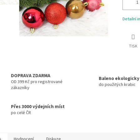
Detailní 
TISK
DOPRAVA ZDARMA
Baleno ekologicky
OD 399 Kč pro registrované
do použitých krabic
zákazníky
Přes 3000 výdejních míst
po celé ČR
s
Hodnocení
Diskuze