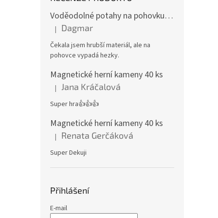
Voděodolné potahy na pohovku se vzorem
Dagmar
|
Hodnocení produktu je 4 z 5 hvězdiček.
Čekala jsem hrubší materiál, ale na
pohovce vypadá hezky.
Magnetické herní kameny 40 ks
Jana Kráčalová
|
Hodnocení produktu je 5 z 5 hvězdiček.
Super hra👍👍👍
Magnetické herní kameny 40 ks
Renata Gerčáková
|
Hodnocení produktu je 5 z 5 hvězdiček.
Super Dekuji
Přihlášení
E-mail