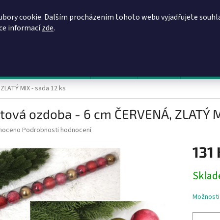
REGISTRACE
OBCHODNÍ PODMÍNKY
PODMÍNKY OCHRANY OSOBN
ubory cookie. Dalším procházením tohoto webu vyjadřujete souhl
íce informací
zde
.
HLEDAT
evy, zvýhodněné ceny, akce
Výprodej
Novinky
Napište 
ZLATÝ MIX - sada 12 ks
tová ozdoba - 6 cm ČERVENÁ, ZLATÝ MI
né
noceno
Podrobnosti hodnocení
ní
131 
u
Měrná
Sklad
cena:
ek.
Možnosti