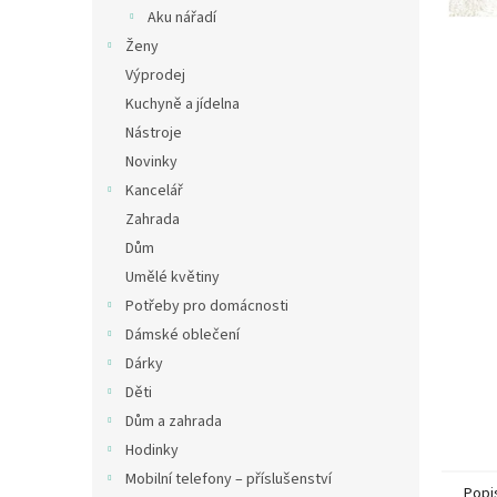
n
Aku nářadí
e
Ženy
l
Výprodej
Kuchyně a jídelna
Nástroje
Novinky
Kancelář
Zahrada
Dům
Umělé květiny
Potřeby pro domácnosti
Dámské oblečení
Dárky
Děti
Dům a zahrada
Hodinky
Mobilní telefony – příslušenství
Popi