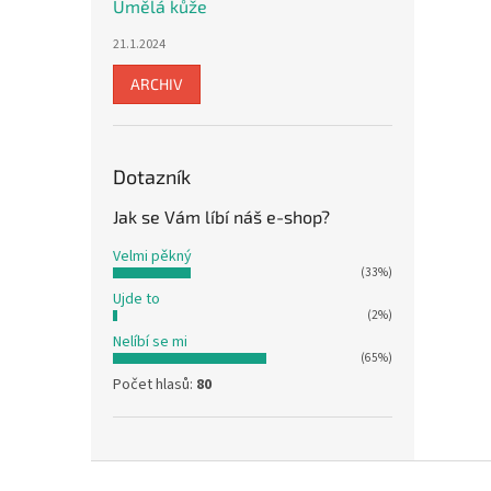
Umělá kůže
21.1.2024
ARCHIV
Dotazník
Jak se Vám líbí náš e-shop?
Velmi pěkný
(33%)
Ujde to
(2%)
Nelíbí se mi
(65%)
Počet hlasů:
80
Z