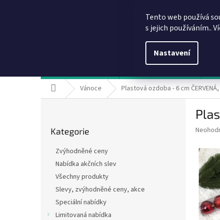
Přejít
info@dobirkov.cz
na
Tento web používá so
obsah
s jejich používáním.. V
Nastavení
Hodnocení obchodu
VÝHODY REGISTRACE
Sl
Domů
Vánoce
Plastová ozdoba - 6 cm ČERVENÁ, 
P
Plas
o
Přeskočit
s
Průměr
Neohod
Kategorie
kategorie
t
hodnoce
r
produkt
Zvýhodněné ceny
a
je
Nabídka akčních slev
0,0
n
z
Všechny produkty
n
5
í
Slevy, zvýhodněné ceny, akce
hvězdič
p
Speciální nabídky
a
Limitovaná nabídka