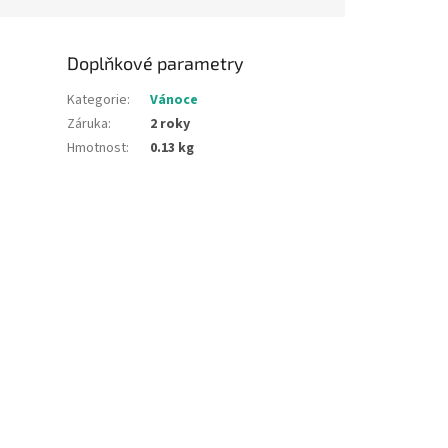
Doplňkové parametry
Kategorie
:
Vánoce
Záruka
:
2 roky
Hmotnost
:
0.13 kg