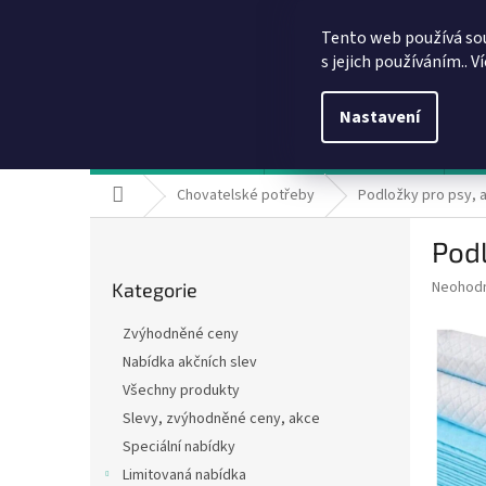
Přejít
info@dobirkov.cz
na
Tento web používá so
obsah
s jejich používáním.. V
Nastavení
Hodnocení obchodu
VÝHODY REGISTRACE
Sl
Domů
Chovatelské potřeby
Podložky pro psy, a
P
Podl
o
Přeskočit
s
Průměr
Neohod
Kategorie
kategorie
t
hodnoce
r
produkt
Zvýhodněné ceny
a
je
Nabídka akčních slev
0,0
n
z
Všechny produkty
n
5
í
Slevy, zvýhodněné ceny, akce
hvězdič
p
Speciální nabídky
a
Limitovaná nabídka