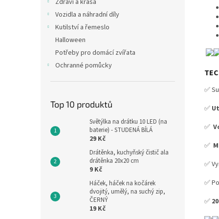
Zdraví a krása
Vozidla a náhradní díly
Kutilství a řemeslo
Halloween
Potřeby pro domácí zvířata
Ochranné pomůcky
TEC
✅ S
Top 10 produktů
✅
Ut
Světýlka na drátku 10 LED (na
✅
V
baterie) - STUDENÁ BÍLÁ
29 Kč
✅
M
Drátěnka, kuchyňský čistič ala
drátěnka 20x20 cm
✅ V
9 Kč
✅ Po
Háček, háček na kočárek
dvojitý, umělý, na suchý zip,
ČERNÝ
✅
20
19 Kč