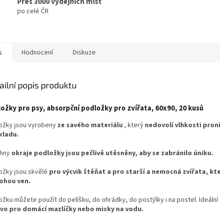
Přes 3000 výdejních míst
po celé ČR
s
Hodnocení
Diskuze
ailní popis produktu
ožky pro psy, absorpční podložky pro zvířata, 60x90, 20 kusů
ožky jsou vyrobeny
ze savého materiálu
, který
nedovolí vlhkosti pron
kladu.
chny
okraje podložky jsou pečlivě utěsněny, aby se zabránilo úniku.
ožky jsou skvělé
pro výcvik štěňat a pro starší a nemocná zvířata, kt
ohou ven.
ožku můžete použít do pelíšku, do ohrádky, do postýlky i na postel. Ideální
vo pro domácí mazlíčky nebo misky na vodu.