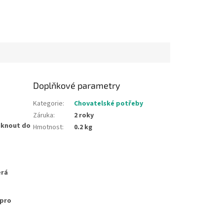
Doplňkové parametry
Kategorie
:
Chovatelské potřeby
Záruka
:
2 roky
iknout do
Hmotnost
:
0.2 kg
erá
pro