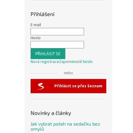
Přihlášení
E-mail
Heslo
PŘIHLÁSIT SE
Nová registrace
Zapomenuté heslo
nebo
Přihlásit se přes Seznam
Novinky a články
Jak vybrat potah na sedačku bez
omylů