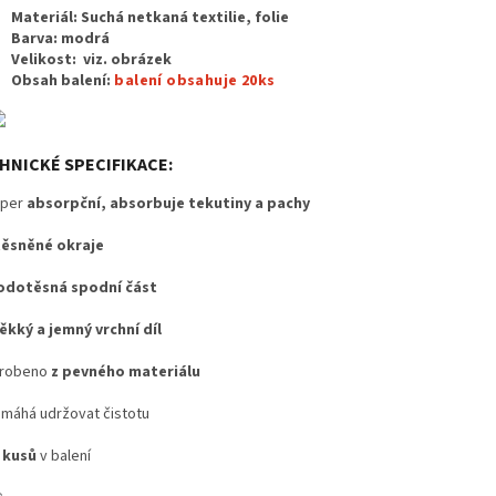
Materiál: Suchá netkaná textilie, folie
Barva: modrá
Velikost: viz. obrázek
Obsah balení:
balení obsahuje 20ks
HNICKÉ SPECIFIKACE:
uper
absorpční, absorbuje tekutiny a pachy
ěsněné okraje
odotěsná spodní část
ěkký a jemný vrchní díl
yrobeno
z pevného materiálu
máhá udržovat čistotu
 kusů
v balení