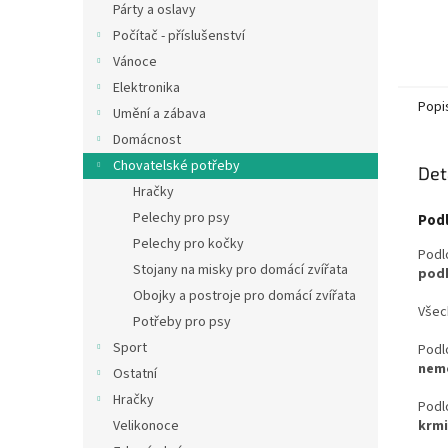
Párty a oslavy
Počítač - příslušenství
Vánoce
Elektronika
Popi
Umění a zábava
Domácnost
Chovatelské potřeby
Det
Hračky
Pelechy pro psy
Podl
Pelechy pro kočky
Podl
Stojany na misky pro domácí zvířata
pod
Obojky a postroje pro domácí zvířata
Vše
Potřeby pro psy
Sport
Podl
nem
Ostatní
Hračky
Podl
krmi
Velikonoce