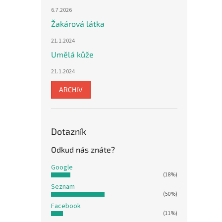
6.7.2026
Žakárová látka
21.1.2024
Umělá kůže
21.1.2024
ARCHIV
Dotazník
Odkud nás znáte?
Google
(18%)
Seznam
(50%)
Facebook
(11%)