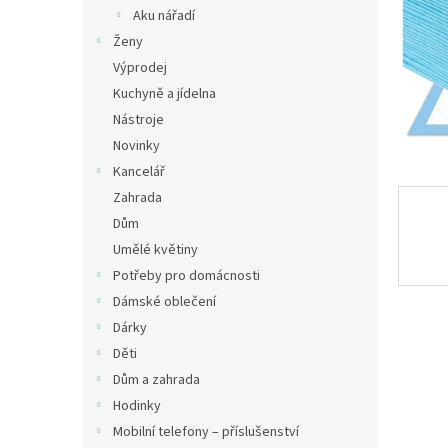
n
Aku nářadí
e
Ženy
l
Výprodej
Kuchyně a jídelna
Nástroje
Novinky
Kancelář
Zahrada
Dům
Umělé květiny
Potřeby pro domácnosti
Dámské oblečení
Dárky
Děti
Dům a zahrada
Hodinky
Mobilní telefony – příslušenství