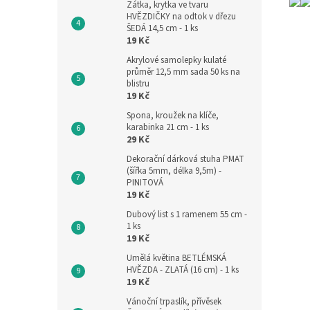
Zátka, krytka ve tvaru
HVĚZDIČKY na odtok v dřezu
ŠEDÁ 14,5 cm - 1 ks
19 Kč
Akrylové samolepky kulaté
průměr 12,5 mm sada 50 ks na
blistru
19 Kč
Spona, kroužek na klíče,
karabinka 21 cm - 1 ks
29 Kč
Dekorační dárková stuha PMAT
(šířka 5mm, délka 9,5m) -
PINITOVÁ
19 Kč
Dubový list s 1 ramenem 55 cm -
1 ks
19 Kč
Umělá květina BETLÉMSKÁ
HVĚZDA - ZLATÁ (16 cm) - 1 ks
19 Kč
Vánoční trpaslík, přívěsek