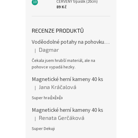
ČERVENÝ trpaslík (20cm)
89 Kč
RECENZE PRODUKTŮ
Voděodolné potahy na pohovku se vzorem
Dagmar
|
Hodnocení produktu je 4 z 5 hvězdiček.
Čekala jsem hrubší materiál, ale na
pohovce vypadá hezky.
Magnetické herní kameny 40 ks
Jana Kráčalová
|
Hodnocení produktu je 5 z 5 hvězdiček.
Super hra👍👍👍
Magnetické herní kameny 40 ks
Renata Gerčáková
|
Hodnocení produktu je 5 z 5 hvězdiček.
Super Dekuji