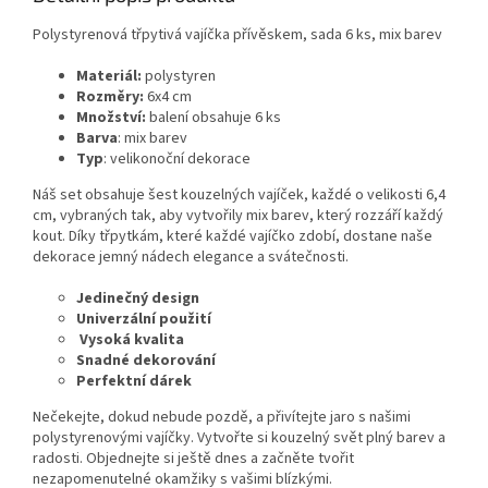
Polystyrenová třpytivá vajíčka přívěskem, sada 6 ks, mix barev
Materiál:
polystyren
Rozměry:
6x4
cm
Množství:
balení obsahuje 6 ks
Barva
: mix barev
Typ
: velikonoční dekorace
Náš set obsahuje šest kouzelných vajíček, každé o velikosti 6,4
cm, vybraných tak, aby vytvořily mix barev, který rozzáří každý
kout. Díky třpytkám, které každé vajíčko zdobí, dostane naše
dekorace jemný nádech elegance a svátečnosti.
Jedinečný design
Univerzální použití
Vysoká kvalita
Snadné dekorování
Perfektní dárek
Nečekejte, dokud nebude pozdě, a přivítejte jaro s našimi
polystyrenovými vajíčky. Vytvořte si kouzelný svět plný barev a
radosti. Objednejte si ještě dnes a začněte tvořit
nezapomenutelné okamžiky s vašimi blízkými.