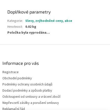
Doplňkové parametry
Kategorie
:
Slevy, zvýhodněné ceny, akce
Hmotnost
:
0.02 kg
Položka byla vyprodána…
Z
á
p
a
Informace pro vás
t
Registrace
í
Obchodní podmínky
Podmínky ochrany osobních údajů
Dodací podmínky a způsob platby
Odstoupení od smlouvy a vrácení zboží
Nepřevzetí zásilky a porušení smlouvy
Reklamační řád