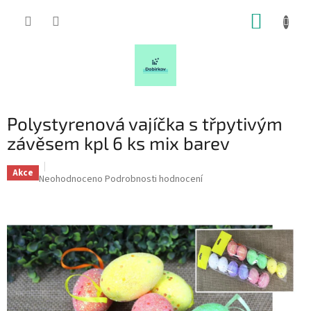
Přejít
NÁKUP
na
obsah
KOŠÍK
Polystyrenová vajíčka s třpytivým
závěsem kpl 6 ks mix barev
Akce
Průměrné
Neohodnoceno
Podrobnosti hodnocení
hodnocení
produktu
je
0,0
z
5
hvězdiček.