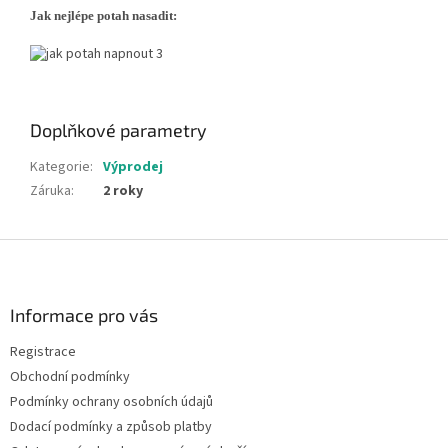
Jak nejlépe potah nasadit:
Doplňkové parametry
Kategorie
:
Výprodej
Záruka
:
2 roky
Z
á
p
a
Informace pro vás
t
Registrace
í
Obchodní podmínky
Podmínky ochrany osobních údajů
Dodací podmínky a způsob platby