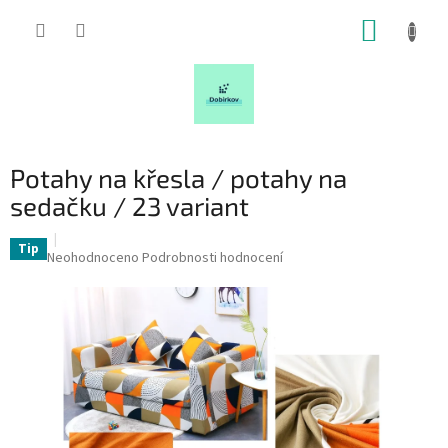
Přejít
NÁKUP
na
obsah
KOŠÍK
Potahy na křesla / potahy na
sedačku / 23 variant
Tip
Průměrné
Neohodnoceno
Podrobnosti hodnocení
hodnocení
produktu
je
0,0
z
5
hvězdiček.