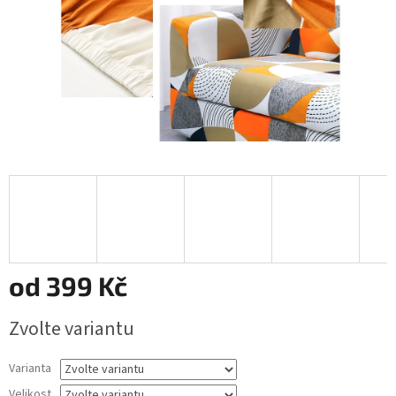
od
399 Kč
Měrná
Zvolte variantu
cena:
Varianta
Velikost