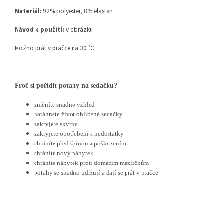
Materiál:
92% polyester, 8% elastan
Návod k použití:
v obrázku
Možno prát v pračce na 30 °C.
Proč si pořídit potahy na sedačku?
změníte snadno vzhled
natáhnete život oblíbené sedačky
zakryjete skvrny
zakryjete opotřebení a nedostatky
chráníte před špínou a poškozením
chráníte nový nábytek
chráníte nábytek proti domácím mazlíčkům
potahy se snadno udržují a dají se prát v pračce